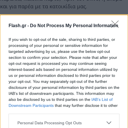
και για παρέα με τα κατοικίδια μας.
Flash.gr -
Do Not Process My Personal Information
If you wish to opt-out of the sale, sharing to third parties, or
processing of your personal or sensitive information for
targeted advertising by us, please use the below opt-out
section to confirm your selection. Please note that after your
opt-out request is processed you may continue seeing
interest-based ads based on personal information utilized by
us or personal information disclosed to third parties prior to
your opt-out. You may separately opt-out of the further
disclosure of your personal information by third parties on the
IAB’s list of downstream participants. This information may
also be disclosed by us to third parties on the
IAB’s List of
Downstream Participants
that may further disclose it to other
third parties.
Please note that this website/app uses one or more Google
Personal Data Processing Opt Outs
services and may gather and store information including but