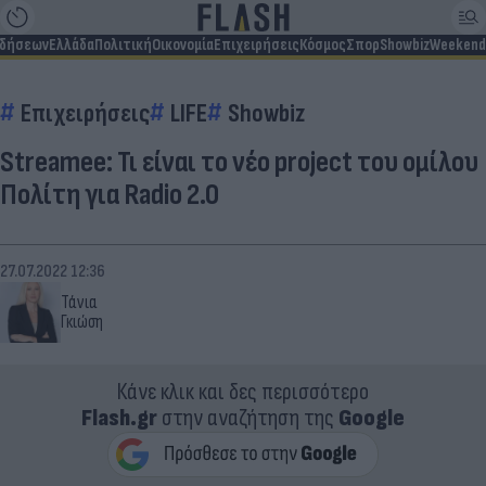
ιδήσεων
Ελλάδα
Πολιτική
Οικονομία
Επιχειρήσεις
Κόσμος
Σπορ
Showbiz
Weekend
Επιχειρήσεις
LIFE
Showbiz
Streamee: Τι είναι το νέο project του ομίλου
Πολίτη για Radio 2.0
27.07.2022 12:36
Τάνια
Γκιώση
Κάνε κλικ και δες περισσότερο
Flash.gr
στην αναζήτηση της
Google