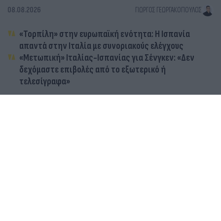
08.08.2026
ΓΙΏΡΓΟΣ ΓΕΩΡΓΑΚΌΠΟΥΛΟΣ
«Τορπίλη» στην ευρωπαϊκή ενότητα: Η Ισπανία
απαντά στην Ιταλία με συνοριακούς ελέγχους
«Μετωπική» Ιταλίας-Ισπανίας για Σένγκεν: «Δεν
δεχόμαστε επιβολές από το εξωτερικό ή
τελεσίγραφα»