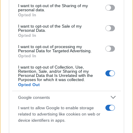
not limited to your visit or usage behaviour. You may click to
I want to opt-out of the Sharing of my
personal data.
grant or deny consent to Google and its third-party tags to
Opted In
use your data for below specified purposes in below Google
consent section.
I want to opt-out of the Sale of my
Personal Data.
Opted In
I want to opt-out of processing my
Personal Data for Targeted Advertising.
Opted In
I want to opt-out of Collection, Use,
Retention, Sale, and/or Sharing of my
Personal Data that Is Unrelated with the
Εξαιρετικό ενδιαφέρον παρουσιάζουν και τα
Purposes for which it was collected.
Opted Out
podcasts με πολλά πρωτογενή της πλατφόρμας
αλλά και άλλα που μπορεί να βρει κανείς σε όλο το
Google consents
διαδίκτυο αλλά συγκεντρωμένα.
I want to allow Google to enable storage
related to advertising like cookies on web or
Ξεχωριστή και η ενδιαφέρουσα κατηγορία οι DJ's με
device identifiers in apps.
exclusive mix shows αλλά και άλλα πολλά θα σας