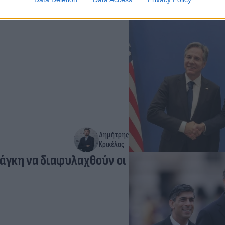
- Συζήτηση για
Δημήτρης
Κρικέλας
νάγκη να διαφυλαχθούν οι