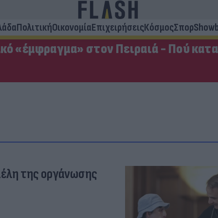
λάδα
Πολιτική
Οικονομία
Επιχειρήσεις
Κόσμος
Σπορ
Showb
κό «έμφραγμα» στον Πειραιά - Πού κατ
μέλη της οργάνωσης