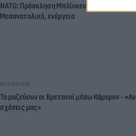
ΝΑΤΟ: Πρόσκληση Μπλίνκεν σε Γεραπετρίτη 
Μεσανατολικό, ενέργεια
28.11.2023 22:32
Τα μαζεύουν οι Βρετανοί μέσω Κάμερον - «Α
σχέσεις μας»