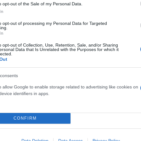
o opt-out of the Sale of my Personal Data.
In
to opt-out of processing my Personal Data for Targeted
ing.
In
o opt-out of Collection, Use, Retention, Sale, and/or Sharing
ersonal Data that Is Unrelated with the Purposes for which it
λματίες ζητούν
lected.
Out
consents
o allow Google to enable storage related to advertising like cookies on
evice identifiers in apps.
CONFIRM
Συντακτική
Ομάδα
Flash.gr
Data Deletion
Data Access
Privacy Policy