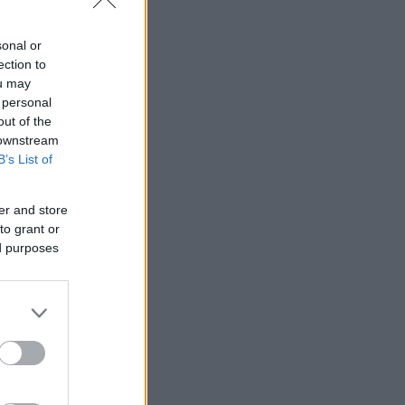
sonal or
ection to
ou may
 personal
out of the
 downstream
B’s List of
er and store
to grant or
ed purposes