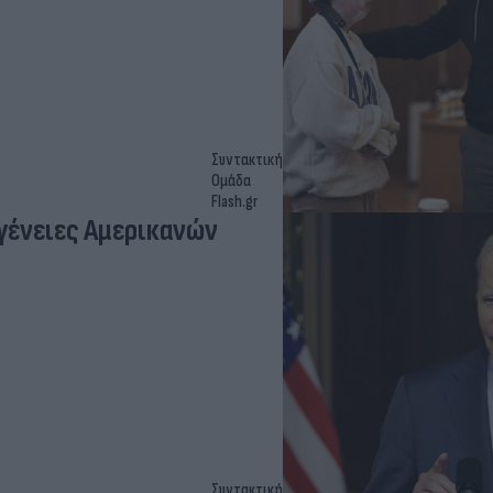
Συντακτική
Ομάδα
Flash.gr
γένειες Αμερικανών
Συντακτική