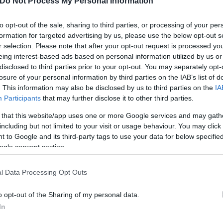
Do Not Process My Personal Information
Γιώργος
Σκευοφύλαξ
to opt-out of the sale, sharing to third parties, or processing of your per
 Στάρμερ - Το
formation for targeted advertising by us, please use the below opt-out s
r selection. Please note that after your opt-out request is processed y
eing interest-based ads based on personal information utilized by us or
disclosed to third parties prior to your opt-out. You may separately opt-
losure of your personal information by third parties on the IAB’s list of
. This information may also be disclosed by us to third parties on the
IA
Participants
that may further disclose it to other third parties.
 that this website/app uses one or more Google services and may gath
including but not limited to your visit or usage behaviour. You may click 
 to Google and its third-party tags to use your data for below specifi
ogle consent section.
Γιάννης
Χρηστάκος
l Data Processing Opt Outs
o opt-out of the Sharing of my personal data.
In