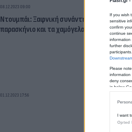
Flash.gr -
08.12.2023 09:00
If you wish 
Ντουμπάι: Ξαφνική συνάντηση Μητσοτάκη -
sensitive in
παρασκήνιο και τα χαμόγελα
confirm you
continue se
information 
further disc
participants
Downstream 
Please note
information 
deny consent
in below Go
01.12.2023 17:56
Persona
I want t
Opted 