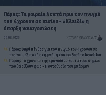
Πάρος: Τα μοιραία λεπτά πριν τον πνιγμό
του 4χρονου σε πισίνα - «Κλειδί» η
ύπαρξη ναυαγοσώστη
09.08.2026
ΚΏΣΤΑΣ ΠΑΠΑΔΌΠΟΥΛΟΣ
Πάρος: Βαρύ πένθος για τον πνιγμό του 4χρονου σε
πισίνα - Κλειστό στη μνήμη του παιδιού το beach bar
Πάρος: Το χρονικό της τραγωδίας και τα τρία σημεία
που θα ρίξουν φως - Η αυτοθυσία του μπάρμαν