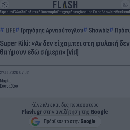
ιδήσεων
Ελλάδα
Πολιτική
Οικονομία
Επιχειρήσεις
Κόσμος
Σπορ
Showbiz
Weekend
LIFE
Γρηγόρης Αρναούτογλου
Showbiz
Πρόσ
Super Kiki: «Αν δεν είχα μπει στη φυλακή δεν
θα ήμουν εδώ σήμερα» [vid]
27.11.2020 07:02
Μαρία
Ευσταθίου
Κάνε κλικ και δες περισσότερο
Flash.gr
στην αναζήτηση της
Google