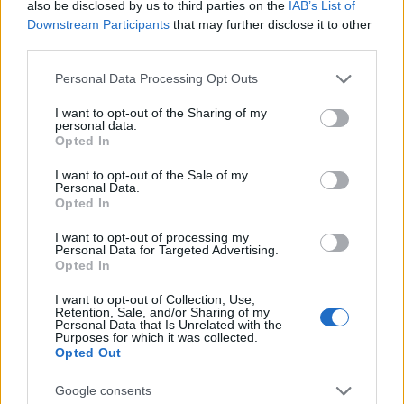
also be disclosed by us to third parties on the
IAB’s List of
Downstream Participants
that may further disclose it to other
Σε ηλικία 13 ετών δοκίμασε για πρώτη φορά
third parties.
ναρκωτικά.
Please note that this website/app uses one or more Google
Personal Data Processing Opt Outs
services and may gather and store information including but
«Η μάνα μου δούλευε άπειρες ώρες και η αλήθεια
not limited to your visit or usage behaviour. You may click to
I want to opt-out of the Sharing of my
personal data.
grant or deny consent to Google and its third-party tags to
είναι πως, το έχει παραδεχθεί και εκείνη, ήταν στην
Opted In
use your data for below specified purposes in below Google
κοσμάρα της εντελώς! Ασχολιόταν με άλλα
consent section.
I want to opt-out of the Sale of my
πράγματα. Στα 13 μου ήπια τα πρώτα ναρκωτικά.
Personal Data.
Opted In
Δεν ήρθε κανένας και δεν προσέγγισα κανέναν.
Κάπως έμπλεξαν οι στάνταρ φίλοι μου, στην αρχή
I want to opt-out of processing my
Personal Data for Targeted Advertising.
τους κοροϊδευα μέχρι που γύρισε και σε μένα το
Opted In
πρώτο τσιγάρο. Ενθουσιάστηκα στην αρχή, είχε
I want to opt-out of Collection, Use,
πλάκα και με τα χρόνια δεν είχε καθόλου πλάκα.
Retention, Sale, and/or Sharing of my
Personal Data that Is Unrelated with the
Για χασίσι μιλάω πάντα και μετά άρχισα να πίνω
Purposes for which it was collected.
χάπια. Κρυφά πάντα από τους φίλους μου. Σιγά
Opted Out
σιγά ήρθαν και τα υπόλοιπα, τα πιο σοβαρά.
Google consents