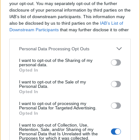
your opt-out. You may separately opt-out of the further
disclosure of your personal information by third parties on the
IAB’s list of downstream participants. This information may
also be disclosed by us to third parties on the
IAB’s List of
Downstream Participants
that may further disclose it to other
third parties.
Please note that this website/app uses one or more Google
Personal Data Processing Opt Outs
services and may gather and store information including but
not limited to your visit or usage behaviour. You may click to
I want to opt-out of the Sharing of my
personal data.
grant or deny consent to Google and its third-party tags to
Opted In
use your data for below specified purposes in below Google
consent section.
I want to opt-out of the Sale of my
Personal Data.
Opted In
I want to opt-out of processing my
Personal Data for Targeted Advertising.
Opted In
Καμπανιακός- Διαγόρας 1-0
I want to opt-out of Collection, Use,
Retention, Sale, and/or Sharing of my
Personal Data that Is Unrelated with the
Purposes for which it was collected.
Σάββατο 7 Δεκεμβρίου