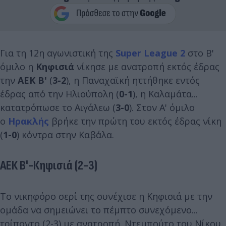
Για τη 12η αγωνιστική της
Super League 2
στο Β'
όμιλο η
Κηφισιά
νίκησε με ανατροπή εκτός έδρας
την
ΑΕΚ Β'
(
3-2
), η Παναχαϊκή ηττήθηκε εντός
έδρας από την Ηλιούπολη (
0-1
), η Καλαμάτα...
κατατρόπωσε το Αιγάλεω (
3-0
). Στον Α' όμιλο
ο
Ηρακλής
βρήκε την πρώτη του εκτός έδρας νίκη
(
1-0
) κόντρα στην Καβάλα.
ΑΕΚ Β'-Κηφισιά (2-3)
Το νικηφόρο σερί της συνέχισε η Κηφισιά με την
ομάδα να σημειώνει το πέμπτο συνεχόμενο...
τρίποντο (2-3) με ανατροπή. Ντεμπούτο του Νίκου