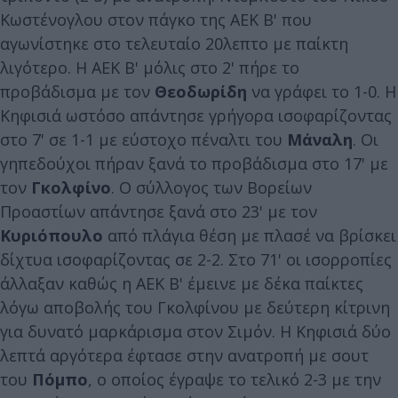
Κωστένογλου στον πάγκο της ΑΕΚ Β' που
αγωνίστηκε στο τελευταίο 20λεπτο με παίκτη
λιγότερο. Η ΑΕΚ Β' μόλις στο 2' πήρε το
προβάδισμα με τον
Θεοδωρίδη
να γράφει το 1-0. Η
Κηφισιά ωστόσο απάντησε γρήγορα ισοφαρίζοντας
στο 7' σε 1-1 με εύστοχο πέναλτι του
Μάναλη
. Οι
γηπεδούχοι πήραν ξανά το προβάδισμα στο 17' με
τον
Γκολφίνο
. Ο σύλλογος των Βορείων
Προαστίων απάντησε ξανά στο 23' με τον
Κυριόπουλο
από πλάγια θέση με πλασέ να βρίσκει
δίχτυα ισοφαρίζοντας σε 2-2. Στο 71' οι ισορροπίες
άλλαξαν καθώς η ΑΕΚ Β' έμεινε με δέκα παίκτες
λόγω αποβολής του Γκολφίνου με δεύτερη κίτρινη
για δυνατό μαρκάρισμα στον Σιμόν. Η Κηφισιά δύο
λεπτά αργότερα έφτασε στην ανατροπή με σουτ
του
Πόμπο
, ο οποίος έγραψε το τελικό 2-3 με την