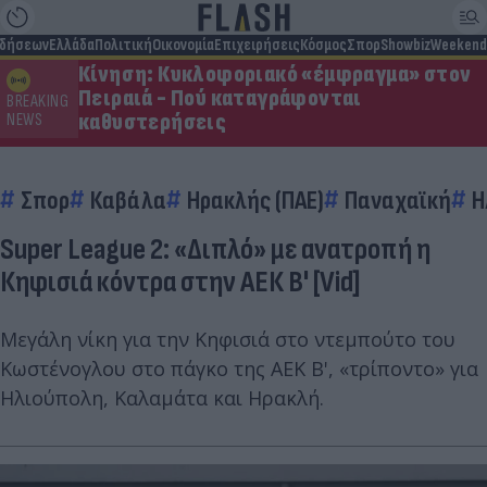
ιδήσεων
Ελλάδα
Πολιτική
Οικονομία
Επιχειρήσεις
Κόσμος
Σπορ
Showbiz
Weekend
Κίνηση: Κυκλοφοριακό «έμφραγμα» στον
Πειραιά - Πού καταγράφονται
BREAKING
καθυστερήσεις
NEWS
Σπορ
Καβάλα
Ηρακλής (ΠΑΕ)
Παναχαϊκή
Η
Super League 2: «Διπλό» με ανατροπή η
Κηφισιά κόντρα στην ΑΕΚ Β' [Vid]
Μεγάλη νίκη για την Κηφισιά στο ντεμπούτο του
Κωστένογλου στο πάγκο της ΑΕΚ Β', «τρίποντο» για
Ηλιούπολη, Καλαμάτα και Ηρακλή.