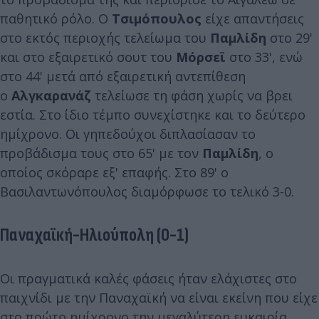
παθητικό ρόλο. Ο
Τσιμόπουλος
είχε απαντήσεις
στο εκτός περιοχής τελείωμα του
Παμλίδη
στο 29'
και στο εξαιρετικό σουτ του
Μόρσεϊ
στο 33', ενώ
στο 44' μετά από εξαιρετική αντεπίθεση
ο
Αλγκαρανάζ
τελείωσε τη φάση χωρίς να βρει
εστία. Στο ίδιο τέμπο συνεχίστηκε και το δεύτερο
ημίχρονο. Οι γηπεδούχοι
διπλασίασαν το
προβάδισμα τους στο 65' με τον
Παμλίδη
, ο
οποίος σκόραρε εξ' επαφής. Στο 89' ο
Βασιλαντωνόπουλος διαμόρφωσε το τελικό 3-0.
Παναχαϊκή-Ηλιούπολη (0-1)
Οι πραγματικά καλές φάσεις ήταν ελάχιστες στο
παιχνίδι με την Παναχαϊκή να είναι εκείνη που είχε
στο πρώτο ημίχρονο την μεγαλύτερη ευκαιρία,