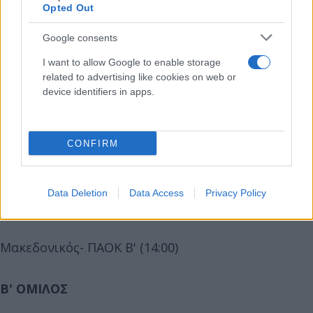
Opted Out
Google consents
ΑΕΛ- Εθνικός Νέου Κεραμιδίου 1-0
I want to allow Google to enable storage
related to advertising like cookies on web or
Νίκη Βόλου-ΠΑΣ Γιάννινα 1-1
device identifiers in apps.
Κυριακή 8 Δεκεμβρίου
CONFIRM
Καβάλα- ΠΟΤ Ηρακλής 0-1
Data Deletion
Data Access
Privacy Policy
Δευτέρα 9 Δεκεμβρίου
Μακεδονικός- ΠΑΟΚ Β' (14:00)
Β' ΟΜΙΛΟΣ