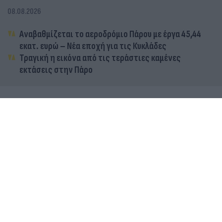
08.08.2026
Αναβαθμίζεται το αεροδρόμιο Πάρου με έργα 45,44
εκατ. ευρώ – Νέα εποχή για τις Κυκλάδες
Τραγική η εικόνα από τις τεράστιες καμένες
εκτάσεις στην Πάρο