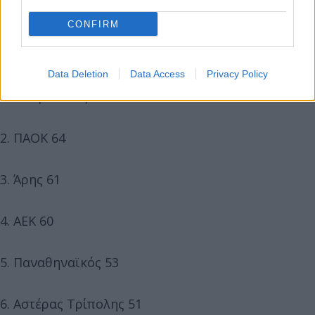
CONFIRM
Η τελική βαθμολογία των play off
Data Deletion
Data Access
Privacy Policy
1. Ολυμπιακός 90
2. ΠΑΟΚ 64
3. Άρης 61
4. ΑΕΚ 60
5. Παναθηναϊκός 53
6. Αστέρας Τρίπολης 51