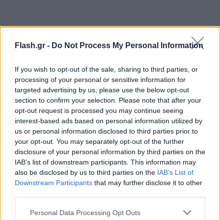
Flash.gr -
Do Not Process My Personal Information
If you wish to opt-out of the sale, sharing to third parties, or
ΑΕΚ - Άρης 0-0
processing of your personal or sensitive information for
targeted advertising by us, please use the below opt-out
section to confirm your selection. Please note that after your
Παναθηναϊκός - Ολυμπιακός 1-4
opt-out request is processed you may continue seeing
interest-based ads based on personal information utilized by
us or personal information disclosed to third parties prior to
ΠΑΟΚ - Αστέρας Τρίπολης 0-1
your opt-out. You may separately opt-out of the further
disclosure of your personal information by third parties on the
IAB’s list of downstream participants. This information may
also be disclosed by us to third parties on the
IAB’s List of
Downstream Participants
that may further disclose it to other
third parties.
Please note that this website/app uses one or more Google
Personal Data Processing Opt Outs