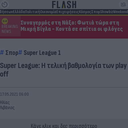
ιδήσεων
Ελλάδα
Πολιτική
Οικονομία
Επιχειρήσεις
Κόσμος
Σπορ
Showbiz
Weekend
Συναγερμός στη Νάξο: Φωτιά τώρα στη
BREAKING
Μικρή Βίγλα - Κοντά σε σπίτια οι φλόγες
NEWS
Σπορ
Super League 1
Super League: Η τελική βαθμολογία των play
off
17.05.2021 06:00
Ηλίας
Λιβάνιος
Κάνε κλικ και δες περισσότερο