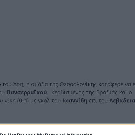
 του Άρη, η ομάδα της Θεσσαλονίκης κατάφερε να 
του
Πανσερραϊκού
. Κερδισμένος της βραδιάς και ο
 νίκη (
0-1
) με γκολ του
Ιωαννίδη
επί του
Λεβαδει
μία με γκολ του
Μήτογλου
στο 76' και πάτησε κορ