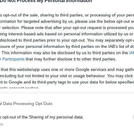
ει τη Δευτέρα 16/12 με την
Athens Kallithea
). Ο Βό
Do Not Process My Personal Information
KTOR
και ο
Ατρόμητος
έμεινε ισόπαλος με τον
ΟΦΗ
to opt-out of the sale, sharing to third parties, or processing of your per
formation for targeted advertising by us, please use the below opt-out s
r selection. Please note that after your opt-out request is processed y
eing interest-based ads based on personal information utilized by us or
disclosed to third parties prior to your opt-out. You may separately opt-
losure of your personal information by third parties on the IAB’s list of
. This information may also be disclosed by us to third parties on the
IA
Participants
that may further disclose it to other third parties.
 that this website/app uses one or more Google services and may gath
including but not limited to your visit or usage behaviour. You may click 
 to Google and its third-party tags to use your data for below specifi
ogle consent section.
l Data Processing Opt Outs
o opt-out of the Sharing of my personal data.
γωνιστικής
In