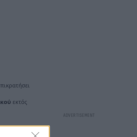
επικρατήσει
ακού
εκτός
υφή μαζί με