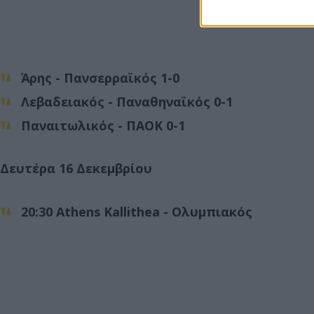
Άρης - Πανσερραϊκός
1-0
Λεβαδειακός - Παναθηναϊκός
0-1
Παναιτωλικός - ΠΑΟΚ
0-1
Δευτέρα 16 Δεκεμβρίου
20:30
Athens Kallithea - Ολυμπιακός