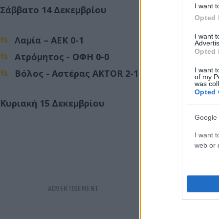
I want t
Σάββατο 14 Δεκεμβρίου
Opted 
I want 
Λαμία – ΑΕΚ
0-1
Advertis
Opted 
Ατρόμητος - ΟΦΗ
0-0
I want t
Βόλος - Αστέρας AKTOR
2-1
of my P
was col
Opted 
Κυριακή 15 Δεκεμβρίου
Google 
I want t
web or d