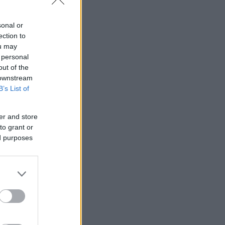
λος σημείωσε
(
0-0
) εντός
sonal or
ection to
ou may
 personal
out of the
 downstream
B’s List of
er and store
to grant or
ed purposes