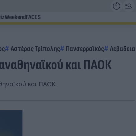
iz
Weekend
FACES
ος
Αστέρας Τρίπολης
Πανσερραϊκός
Λεβαδεια
Παναθηναϊκού και ΠΑΟΚ
αθηναϊκού και ΠΑΟΚ.