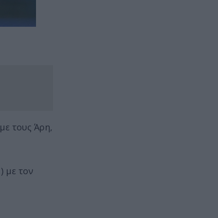
με τους Άρη,
1
) με τον