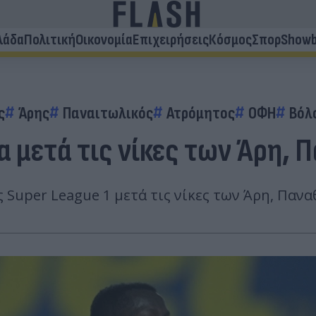
λάδα
Πολιτική
Οικονομία
Επιχειρήσεις
Κόσμος
Σπορ
Showb
ς
Άρης
Παναιτωλικός
Ατρόμητος
ΟΦΗ
Βόλ
α μετά τις νίκες των Άρη, 
 Super League 1 μετά τις νίκες των Άρη, Παν