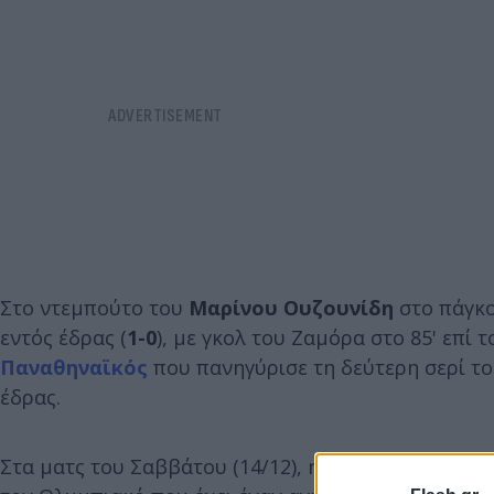
Στο ντεμπούτο του
Μαρίνου Ουζουνίδη
στο πάγκο
εντός έδρας (
1-0
), με γκολ του Ζαμόρα στο 85' επί 
Παναθηναϊκός
που πανηγύρισε τη δεύτερη σερί του
έδρας.
Στα ματς του Σαββάτου (14/12), η
ΑΕΚ
νίκησε τη Λα