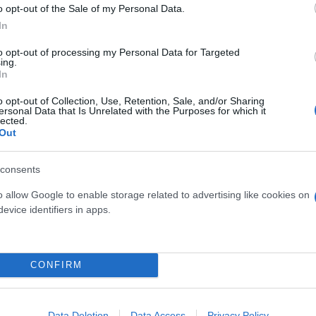
o opt-out of the Sale of my Personal Data.
In
to opt-out of processing my Personal Data for Targeted
ing.
In
o opt-out of Collection, Use, Retention, Sale, and/or Sharing
ersonal Data that Is Unrelated with the Purposes for which it
lected.
Out
consents
o allow Google to enable storage related to advertising like cookies on
evice identifiers in apps.
CONFIRM
Data Deletion
Data Access
Privacy Policy