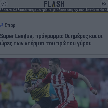
ιδήσεων
Ελλάδα
Πολιτική
Οικονομία
Επιχειρήσεις
Κόσμος
Σπορ
Showbiz
Weekend
Σπορ
Super League, πρόγραμμα: Οι ημέρες και οι
ώρες των ντέρμπι του πρώτου γύρου