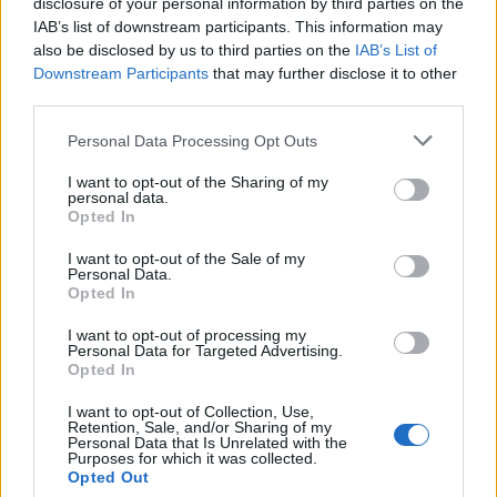
disclosure of your personal information by third parties on the
20:30 Ολυμπιακός – Άρης
IAB’s list of downstream participants. This information may
7η αγωνιστική – Κυριακή 1 Οκτωβρίου
also be disclosed by us to third parties on the
IAB’s List of
Downstream Participants
that may further disclose it to other
third parties.
Please note that this website/app uses one or more Google
Personal Data Processing Opt Outs
services and may gather and store information including but
not limited to your visit or usage behaviour. You may click to
I want to opt-out of the Sharing of my
personal data.
grant or deny consent to Google and its third-party tags to
Opted In
use your data for below specified purposes in below Google
consent section.
I want to opt-out of the Sale of my
Personal Data.
Opted In
I want to opt-out of processing my
Personal Data for Targeted Advertising.
Opted In
I want to opt-out of Collection, Use,
Retention, Sale, and/or Sharing of my
Personal Data that Is Unrelated with the
Purposes for which it was collected.
Opted Out