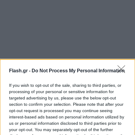
Flash.gr -
Do Not Process My Personal Information
21:30 ΑΕΚ – Ολυμπιακός
If you wish to opt-out of the sale, sharing to third parties, or
20:30 ΠΑΟΚ – Άρης
processing of your personal or sensitive information for
5η αγωνιστική – Δευτέρα 25 Σεπτεμβρίου
targeted advertising by us, please use the below opt-out
section to confirm your selection. Please note that after your
opt-out request is processed you may continue seeing
21:00 Παναθηναϊκός – ΑΕΚ
interest-based ads based on personal information utilized by
6η αγωνιστική – Τετάρτη 27 Σεπτεμβρίου
us or personal information disclosed to third parties prior to
your opt-out. You may separately opt-out of the further