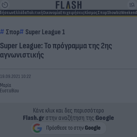
ιδήσεων
Ελλάδα
Πολιτική
Οικονομία
Επιχειρήσεις
Κόσμος
Σπορ
Showbiz
Weekend
Σπορ
Super League 1
Super League: Το πρόγραμμα της 2ης
αγνωνιστικής
19.09.2021 10:22
Μαρία
Ευσταθίου
Κάνε κλικ και δες περισσότερο
Flash.gr
στην αναζήτηση της
Google