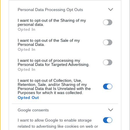
Please note that this website/app uses one or more Google
Personal Data Processing Opt Outs
services and may gather and store information including but
not limited to your visit or usage behaviour. You may click to
I want to opt-out of the Sharing of my
personal data.
grant or deny consent to Google and its third-party tags to
Opted In
use your data for below specified purposes in below Google
consent section.
I want to opt-out of the Sale of my
Personal Data.
Opted In
I want to opt-out of processing my
Στις
20:30
ο
ΠΑΟΚ
δοκιμάζεται στην
Τρίπολη
Personal Data for Targeted Advertising.
Opted In
κόντρα στον
Αστέρα
και ψάχνει την πρώτη νίκη,
μετά την εντός έδρας ήττα από τον
ΠΑΣ Γιάννινα
I want to opt-out of Collection, Use,
Retention, Sale, and/or Sharing of my
(0-1)
στην πρεμιέρα. Ο Μίλαν Ράσταβατς δεν
Personal Data that Is Unrelated with the
Purposes for which it was collected.
υπολογίζει στις υπηρεσίες των Αλί Μπαμπά,
Opted Out
Ιγκλέσιας και Τιλίκα, ενώ εκτός παραμένει ο Σονί.
Google consents
Με εκπλήξεις οι επιλογές του Ραζβάν Λουτσέσκου,
αφού επέστρεψε στην αποστολή ο Ζίβκοβιτς, ενώ
I want to allow Google to enable storage
εκτός έμειναν οι Καγκάβα-Τέιλορ.
related to advertising like cookies on web or