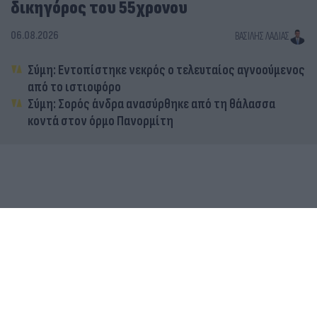
δικηγόρος του 55χρονου
06.08.2026
ΒΑΣΊΛΗΣ ΛΑΔΙΆΣ
Σύμη: Εντοπίστηκε νεκρός ο τελευταίος αγνοούμενος
από το ιστιοφόρο
Σύμη: Σορός άνδρα ανασύρθηκε από τη θάλασσα
κοντά στον όρμο Πανορμίτη