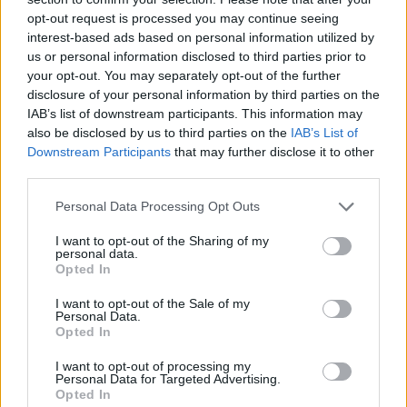
opt-out request is processed you may continue seeing
interest-based ads based on personal information utilized by
us or personal information disclosed to third parties prior to
Από την πλευρά του, ο Τζέιμς Καφετζής απάντησε
your opt-out. You may separately opt-out of the further
πως «Σάκη, λες για ηθικές και τα λοιπά αλλά εσύ
disclosure of your personal information by third parties on the
ήσουν αυτός που δημιούργησε ένταση και ύψωσες
IAB’s list of downstream participants. This information may
also be disclosed by us to third parties on the
IAB’s List of
φωνές και ήσουν πάρα πολύ προκλητικός».
Downstream Participants
that may further disclose it to other
third parties.
Please note that this website/app uses one or more Google
Personal Data Processing Opt Outs
services and may gather and store information including but
not limited to your visit or usage behaviour. You may click to
I want to opt-out of the Sharing of my
personal data.
grant or deny consent to Google and its third-party tags to
Opted In
use your data for below specified purposes in below Google
consent section.
I want to opt-out of the Sale of my
Personal Data.
Opted In
I want to opt-out of processing my
Personal Data for Targeted Advertising.
Opted In