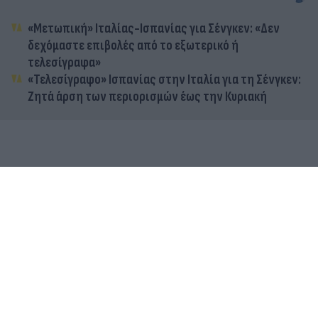
«Μετωπική» Ιταλίας-Ισπανίας για Σένγκεν: «Δεν
δεχόμαστε επιβολές από το εξωτερικό ή
τελεσίγραφα»
«Τελεσίγραφο» Ισπανίας στην Ιταλία για τη Σένγκεν:
Ζητά άρση των περιορισμών έως την Κυριακή