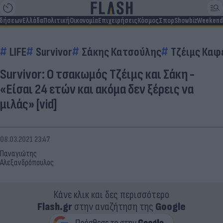
ιδήσεων
Ελλάδα
Πολιτική
Οικονομία
Επιχειρήσεις
Κόσμος
Σπορ
Showbiz
Weekend
LIFE
Survivor
Σάκης Κατσούλης
Τζέιμς Καφ
Survivor: Ο τσακωμός Τζέιμς και Σάκη -
«Είσαι 24 ετών και ακόμα δεν ξέρεις να
μιλάς» [vid]
08.03.2021 23:47
Παναγιώτης
Αλεξανδρόπουλος
Κάνε κλικ και δες περισσότερο
Flash.gr
στην αναζήτηση της
Google