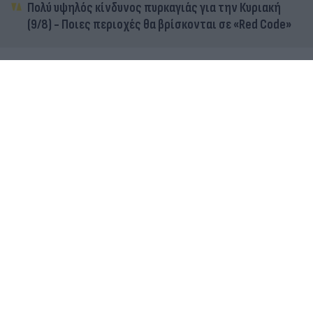
Πολύ υψηλός κίνδυνος πυρκαγιάς για την Κυριακή
(9/8) - Ποιες περιοχές θα βρίσκονται σε «Red Code»