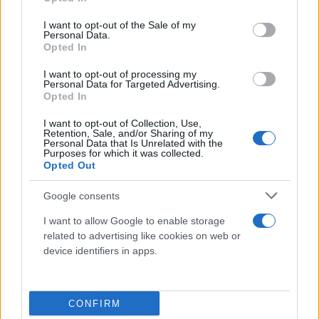
use your data for below specified purposes in below Google
Όπως προαναφέρθηκε, πλέον οι ειδικοί
consent section.
I want to opt-out of the Sale of my
περιμένουν το επιδημιολογικό αποτύπωμα από την
Personal Data.
Opted In
επιστροφή και των τελευταίων εκδρομέων του
Αυγούστου πίσω στις πόλεις. Ο αριθμός των
I want to opt-out of processing my
Personal Data for Targeted Advertising.
μολύνσεων λοιπόν θα είναι εκείνος που θα κρίνει
Opted In
τις όποιες αποφάσεις παρθούν, με τις σχετικές
I want to opt-out of Collection, Use,
ανακοινώσεις να αναμένονται σε λίγες μέρες.
Retention, Sale, and/or Sharing of my
Personal Data that Is Unrelated with the
Purposes for which it was collected.
Opted Out
Οι εκτιμήσεις των ειδικών για την επιστροφή
των μαθητών στα σχολεία
Google consents
I want to allow Google to enable storage
Πάντως, μπορεί οι αποφάσεις για το πώς θα
related to advertising like cookies on web or
device identifiers in apps.
επιστρέψουν οι μαθητές στις τάξεις να μην έχουν
«κλειδώσει», ωστόσο το θέμα συζητείται αρκετά, με
τους ειδικούς να τοποθετούνται σχετικά σχεδόν
CONFIRM
καθημερινά εκφράζοντας τις απόψεις τους για το