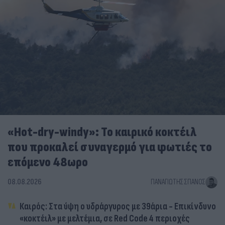
«Hot-dry-windy»: Το καιρικό κοκτέιλ
που προκαλεί συναγερμό για φωτιές το
επόμενο 48ωρο
08.08.2026
ΠΑΝΑΓΙΏΤΗΣ ΣΠΑΝΌΣ
Καιρός: Στα ύψη ο υδράργυρος με 39άρια - Επικίνδυνο
«κοκτέιλ» με μελτέμια, σε Red Code 4 περιοχές