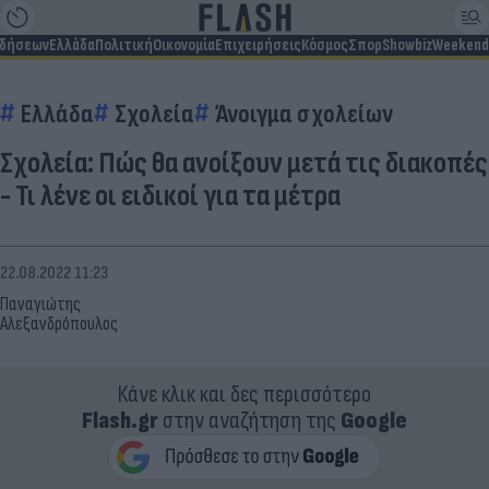
ιδήσεων
Ελλάδα
Πολιτική
Οικονομία
Επιχειρήσεις
Κόσμος
Σπορ
Showbiz
Weekend
Ελλάδα
Σχολεία
Άνοιγμα σχολείων
Σχολεία: Πώς θα ανοίξουν μετά τις διακοπές
- Τι λένε οι ειδικοί για τα μέτρα
22.08.2022 11:23
Παναγιώτης
Αλεξανδρόπουλος
Κάνε κλικ και δες περισσότερο
Flash.gr
στην αναζήτηση της
Google