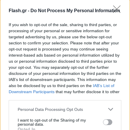
Flash.gr -
Do Not Process My Personal Information
If you wish to opt-out of the sale, sharing to third parties, or
processing of your personal or sensitive information for
targeted advertising by us, please use the below opt-out
section to confirm your selection. Please note that after your
opt-out request is processed you may continue seeing
interest-based ads based on personal information utilized by
us or personal information disclosed to third parties prior to
«Θεωρούμε ότι προς το τέλος του Αυγούστου θα
your opt-out. You may separately opt-out of the further
μπορέσουμε να δούμε τι ακριβώς θα εφαρμοστεί
disclosure of your personal information by third parties on the
σε συνεννόηση πάντοτε με την επιτροπή των
IAB’s list of downstream participants. This information may
also be disclosed by us to third parties on the
IAB’s List of
ειδικών. Απλά περιμένουμε να έχουμε περισσότερα
Downstream Participants
that may further disclose it to other
στοιχεία, καθώς έχουμε γύρω στις 20 μέρες και
third parties.
πλέον για να ανοίξουν τα σχολεία. Θα είμαστε
Please note that this website/app uses one or more Google
Personal Data Processing Opt Outs
έτοιμοι προς το τέλος του καλοκαιριού να έχουμε
services and may gather and store information including but
και τα επόμενα δεδομένα», σημείωσε.
not limited to your visit or usage behaviour. You may click to
I want to opt-out of the Sharing of my
personal data.
grant or deny consent to Google and its third-party tags to
Opted In