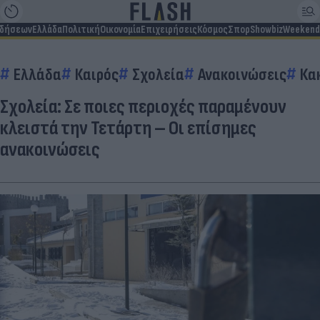
ιδήσεων
Ελλάδα
Πολιτική
Οικονομία
Επιχειρήσεις
Κόσμος
Σπορ
Showbiz
Weekend
Ελλάδα
Καιρός
Σχολεία
Ανακοινώσεις
Κα
Σχολεία: Σε ποιες περιοχές παραμένουν
κλειστά την Τετάρτη – Οι επίσημες
ανακοινώσεις