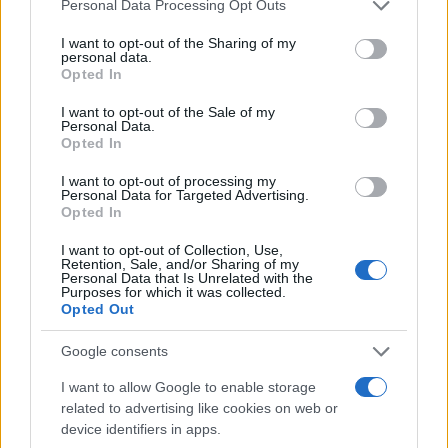
Please note that this website/app uses one or more Google
Personal Data Processing Opt Outs
Πετρούπολης)
services and may gather and store information including but
not limited to your visit or usage behaviour. You may click to
I want to opt-out of the Sharing of my
personal data.
grant or deny consent to Google and its third-party tags to
Opted In
Ανοιχτά στους Δήμους:
use your data for below specified purposes in below Google
consent section.
I want to opt-out of the Sale of my
Personal Data.
Αγίας Βαρβάρας
Opted In
Αναργύρων-Καματερού
I want to opt-out of processing my
Personal Data for Targeted Advertising.
Opted In
Αιγάλεω
I want to opt-out of Collection, Use,
Retention, Sale, and/or Sharing of my
Ιλίου Δήμο Περιστερίου
Personal Data that Is Unrelated with the
Purposes for which it was collected.
Χαϊδαρίου
Opted Out
Google consents
Στο δήμο Πετρούπολης θα λειτουργήσουν όλα
I want to allow Google to enable storage
εκτός από τα παρακάτω σχολεία που θα
related to advertising like cookies on web or
παραμείνουν κλειστά:
device identifiers in apps.