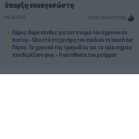
ύπαρξη ναυαγοσώστη
09.08.2026
ΚΏΣΤΑΣ ΠΑΠΑΔΌΠΟΥΛΟΣ
Πάρος: Βαρύ πένθος για τον πνιγμό του 4χρονου σε
πισίνα - Κλειστό στη μνήμη του παιδιού το beach bar
Πάρος: Το χρονικό της τραγωδίας και τα τρία σημεία
που θα ρίξουν φως - Η αυτοθυσία του μπάρμαν