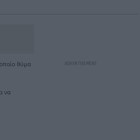
οποίο θύμα
α να