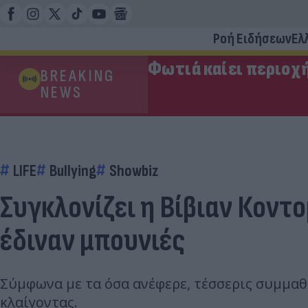
Ροή Ειδήσεων
Ελ
Φωτιά καίει περιοχ
BREAKING
NEWS
LIFE
Bullying
Showbiz
Συγκλονίζει η Βίβιαν Κοντο
έδιναν μπουνιές
Σύμφωνα με τα όσα ανέφερε, τέσσερις συμμαθη
κλαίγοντας.