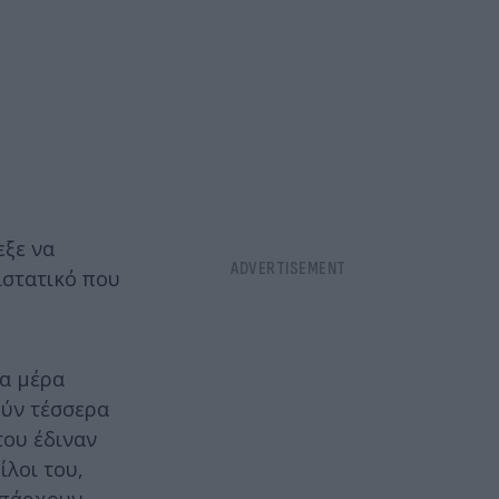
εξε να
ιστατικό που
ια μέρα
τούν τέσσερα
του έδιναν
ίλοι του,