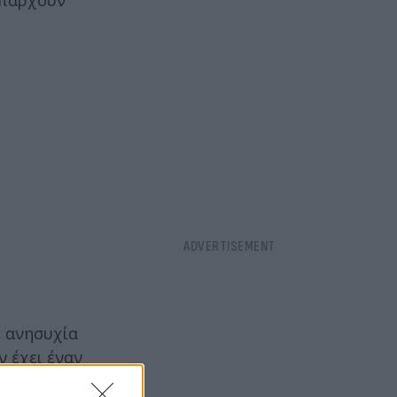
 υπάρχουν
η ανησυχία
ν έχει έναν
κάκι στις