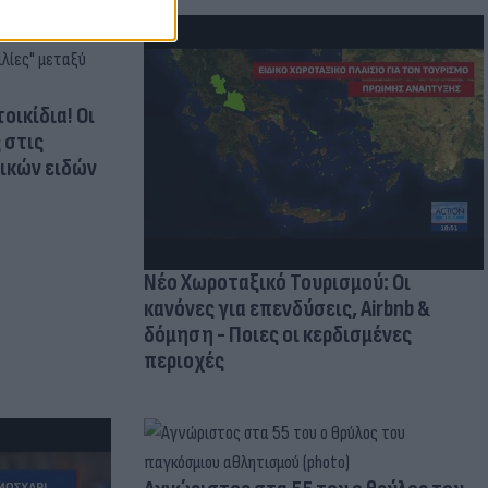
οικίδια! Οι
 στις
τικών ειδών
Νέο Χωροταξικό Τουρισμού: Οι
κανόνες για επενδύσεις, Airbnb &
δόμηση - Ποιες οι κερδισμένες
περιοχές