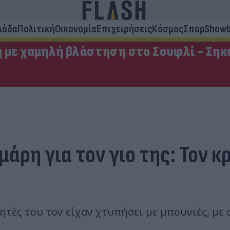
λάδα
Πολιτική
Οικονομία
Επιχειρήσεις
Κόσμος
Σπορ
Showb
ή με χαμηλή βλάστηση στο Σουφλί - Σηκ
μάρη για τον γιο της: Τον 
τές του τον είχαν χτυπήσει με μπουνιές, με 