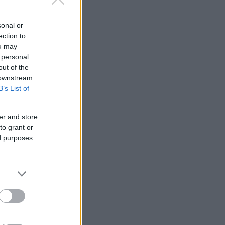
χι
εριορίσω ένα
sonal or
ection to
ou may
 personal
out of the
 downstream
B’s List of
er and store
to grant or
ed purposes
ι
ι του