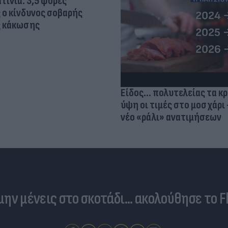
τίνια: 3,5 φορές
 ο κίνδυνος σοβαρής
ς κάκωσης
Είδος... πολυτελείας τα κ
ύψη οι τιμές στο μοσχάρι 
νέο «ράλι» ανατιμήσεων
 μην μένεις στο σκοτάδι... ακολούθησε το F