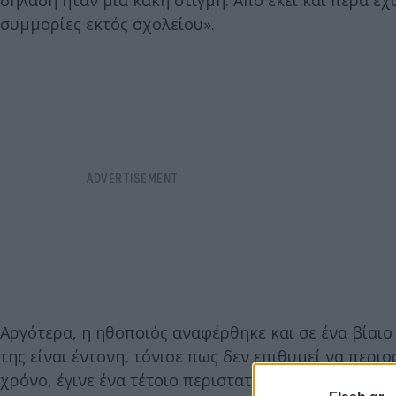
δηλαδή ήταν μια κακή στιγμή. Από εκεί και πέρα έ
συμμορίες εκτός σχολείου».
Αργότερα, η ηθοποιός αναφέρθηκε και σε ένα βίαιο
της είναι έντονη, τόνισε πως δεν επιθυμεί να περιο
χρόνο, έγινε ένα τέτοιο περιστατικό. Επιτέθηκε μι