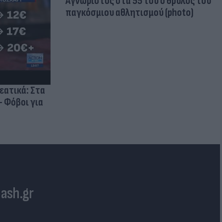
Aγνώριστος στα 55 του ο θρύλος του
παγκόσμιου αθλητισμού (photo)
ρεατικά: Στα
- Φόβοι για
lash.gr