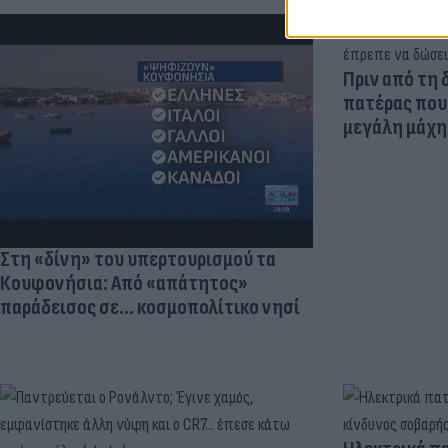
Πριν από τη 
πατέρας που 
μεγάλη μάχη 
Στη «δίνη» του υπερτουρισμού τα
Κουφονήσια: Από «απάτητος»
παράδεισος σε... κοσμοπολίτικο νησί