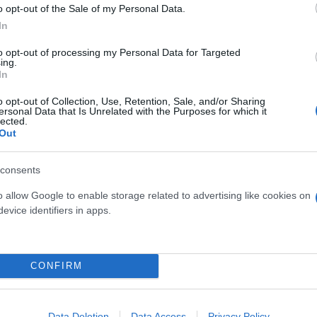
o opt-out of the Sale of my Personal Data.
νο να χτυπά με ξύλο συμμαθητή του - «Το κάνω για
In
to opt-out of processing my Personal Data for Targeted
ing.
ταράχτηκε όταν είδε να ξυλοκοπούν ένα παιδί... 
In
o opt-out of Collection, Use, Retention, Sale, and/or Sharing
ersonal Data that Is Unrelated with the Purposes for which it
lected.
Out
consents
o allow Google to enable storage related to advertising like cookies on
evice identifiers in apps.
CONFIRM
Data Deletion
Data Access
Privacy Policy