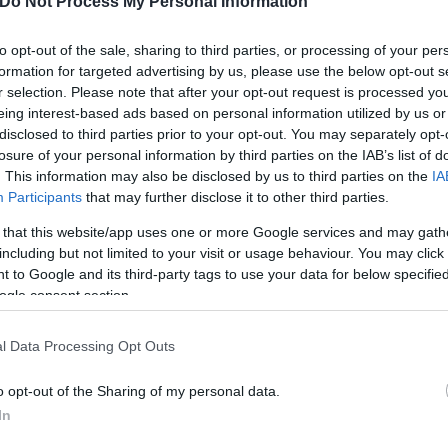
Do Not Process My Personal Information
κόπησαν. Μιλάμε τώρα για παιδιά 15 – 16 χρονών, ό
αλλά από την άλλη σκέφτομαι, ότι δεν μπορώ να π
to opt-out of the sale, sharing to third parties, or processing of your per
 μπορώ για να μπορέσει να ανταπεξέλθει».
formation for targeted advertising by us, please use the below opt-out s
r selection. Please note that after your opt-out request is processed y
eing interest-based ads based on personal information utilized by us or
ερο
Flash.gr
στην αναζήτηση της
Google
disclosed to third parties prior to your opt-out. You may separately opt-
losure of your personal information by third parties on the IAB’s list of
. This information may also be disclosed by us to third parties on the
IA
Participants
that may further disclose it to other third parties.
 that this website/app uses one or more Google services and may gath
including but not limited to your visit or usage behaviour. You may click 
 to Google and its third-party tags to use your data for below specifi
ogle consent section.
l Data Processing Opt Outs
bullying: Δάσκαλος «τα κάνει λίμπα» στη τάξη κα
o opt-out of the Sharing of my personal data.
In
12χρονο από 5 συμμαθητές του - Τον χτύπησαν κα