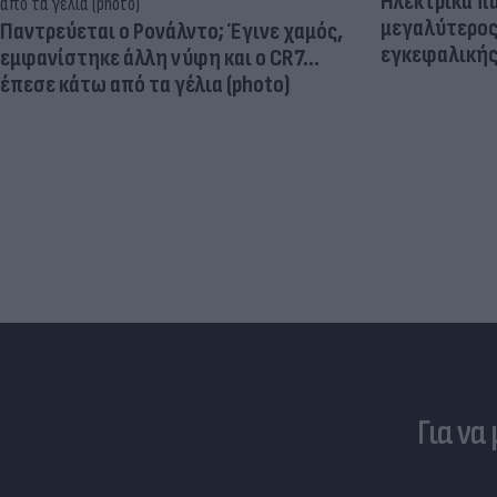
Ηλεκτρικά πα
μεγαλύτερος
Παντρεύεται ο Ρονάλντο; Έγινε χαμός,
εγκεφαλική
εμφανίστηκε άλλη νύφη και ο CR7…
έπεσε κάτω από τα γέλια (photo)
Για να