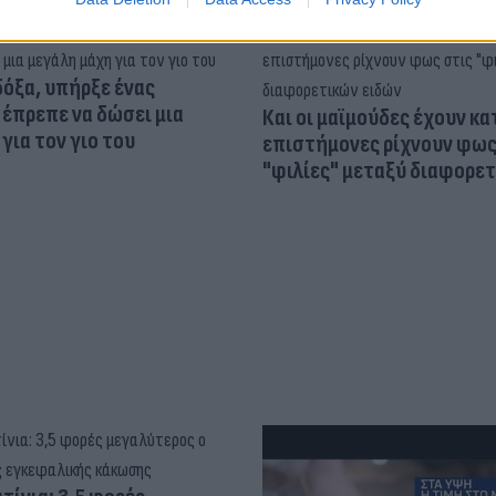
δόξα, υπήρξε ένας
έπρεπε να δώσει μια
Και οι μαϊμούδες έχουν κατ
για τον γιο του
επιστήμονες ρίχνουν φως
"φιλίες" μεταξύ διαφορε