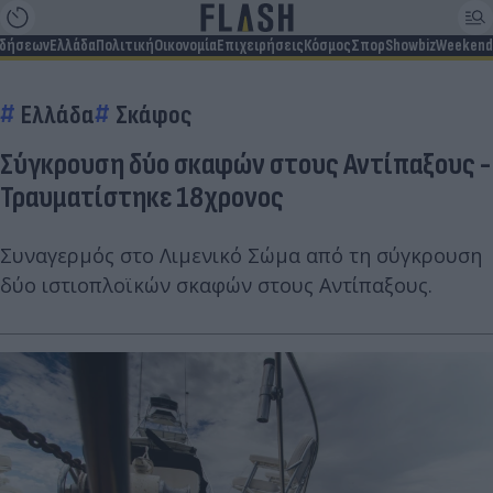
ιδήσεων
Ελλάδα
Πολιτική
Οικονομία
Επιχειρήσεις
Κόσμος
Σπορ
Showbiz
Weekend
Ελλάδα
Σκάφος
Σύγκρουση δύο σκαφών στους Αντίπαξους -
Τραυματίστηκε 18χρονος
Συναγερμός στο Λιμενικό Σώμα από τη σύγκρουση
δύο ιστιοπλοϊκών σκαφών στους Αντίπαξους.