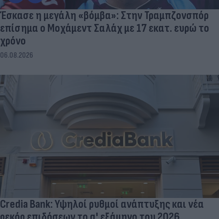
Έσκασε η μεγάλη «βόμβα»: Στην Τραμπζονσπόρ
επίσημα ο Μοχάμεντ Σαλάχ με 17 εκατ. ευρώ το
χρόνο
06.08.2026
Credia Bank: Υψηλοί ρυθμοί ανάπτυξης και νέα
ρεκόρ επιδόσεων το α' εξάμηνο του 2026