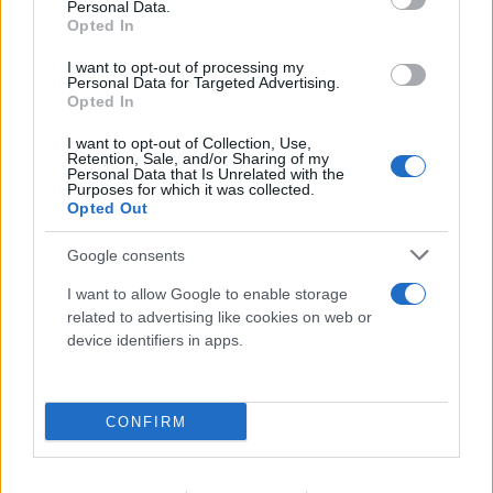
Personal Data.
Opted In
I want to opt-out of processing my
Personal Data for Targeted Advertising.
Opted In
I want to opt-out of Collection, Use,
Retention, Sale, and/or Sharing of my
Personal Data that Is Unrelated with the
Purposes for which it was collected.
Opted Out
Google consents
I want to allow Google to enable storage
related to advertising like cookies on web or
device identifiers in apps.
Η χαμηλή στάθμη του Δούναβη στη
Βουλγαρία αποκάλυψε τη γέφυρα του
CONFIRM
Μεγάλου Κωνσταντίνου
06.08.2026