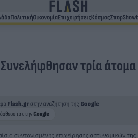
λάδα
Πολιτική
Οικονομία
Επιχειρήσεις
Κόσμος
Σπορ
Showb
 Συνελήφθησαν τρία άτομα 
ερο
Flash.gr
στην αναζήτηση της
Google
ίσιο συντονισμένης επιχείρησης αστυνομικών της