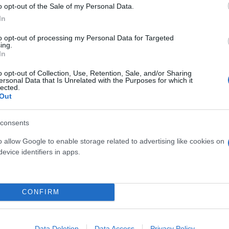
o opt-out of the Sale of my Personal Data.
In
to opt-out of processing my Personal Data for Targeted
ing.
In
 εγκληματική δράση
o opt-out of Collection, Use, Retention, Sale, and/or Sharing
ersonal Data that Is Unrelated with the Purposes for which it
lected.
Out
κατηγορούμενοι και πιστοποιήθηκε η εγκληματική 
consents
o allow Google to enable storage related to advertising like cookies on
ηκε σε σχολικό συγκρότημα στο κέντρο της Αθήνας
evice identifiers in apps.
οβαρά από αιχμηρό αντικείμενο ένας εξ αυτών,
CONFIRM
Data Deletion
Data Access
Privacy Policy