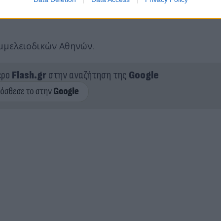
ποιες εκ των οποίων πραγματοποιήθηκαν στον εσωτ
μμελειοδικών Αθηνών.
ερο
Flash.gr
στην αναζήτηση της
Google