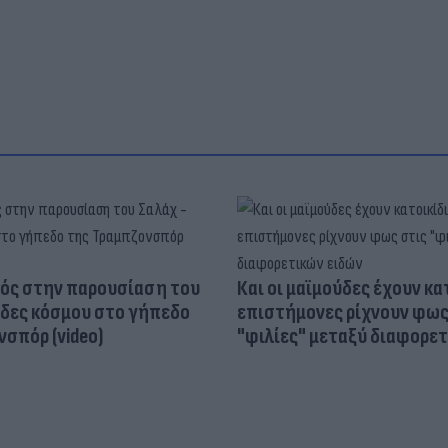
ός στην παρουσίαση του
Και οι μαϊμούδες έχουν κατ
άδες κόσμου στο γήπεδο
επιστήμονες ρίχνουν φως
σπόρ (video)
"φιλίες" μεταξύ διαφορε