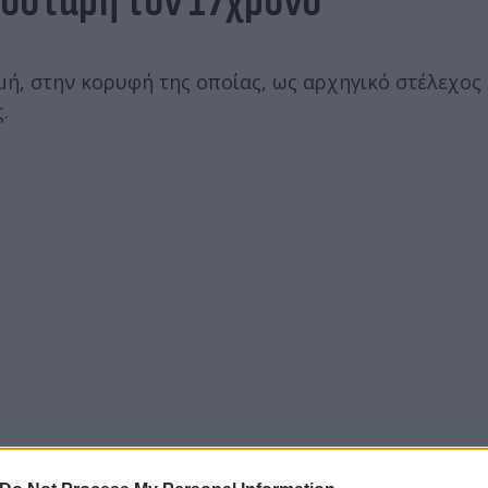
ροστάρη τον 17χρονο
ή, στην κορυφή της οποίας, ως αρχηγικό στέλεχος 
.