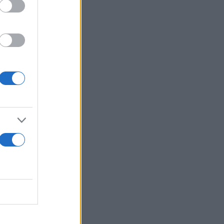
δράση τους
, σε βάρος