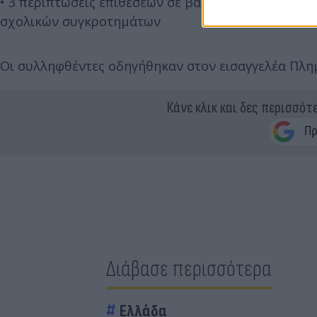
• 3 περιπτώσεις επιθέσεων σε βάρος ανηλίκων, κά
σχολικών συγκροτημάτων
Οι συλληφθέντες οδηγήθηκαν στον εισαγγελέα Πλη
Κάνε κλικ και δες περισσότ
Διάβασε περισσότερα
Ελλάδα