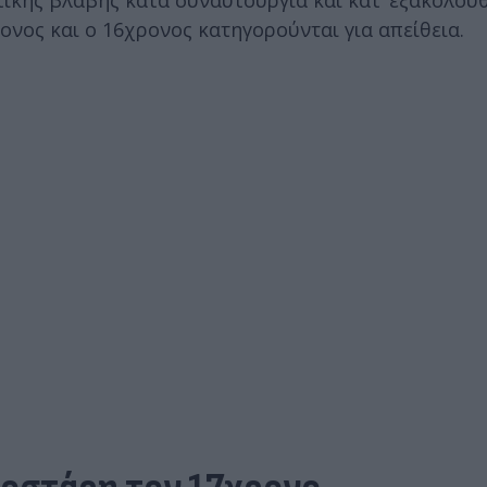
ικής βλάβης κατά συναυτουργία και κατ’ εξακολού
νος και ο 16χρονος κατηγορούνται για απείθεια.