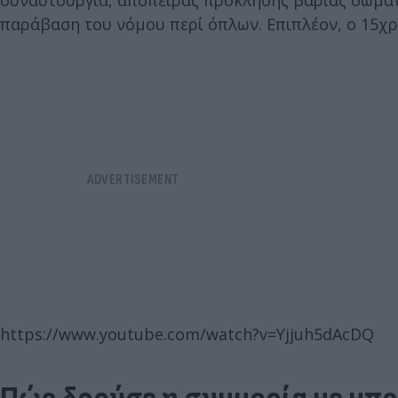
συναυτουργία, απόπειρας πρόκλησης βαριάς σωματ
παράβαση του νόμου περί όπλων. Επιπλέον, ο 15χρο
https://www.youtube.com/watch?v=Yjjuh5dAcDQ