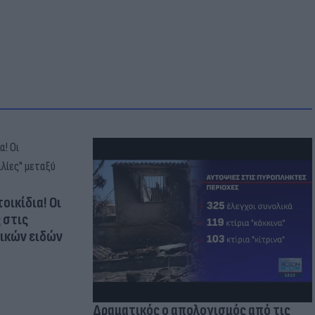
οικίδια! Οι
 στις
τικών ειδών
Δραματικός ο απολογισμός από τις