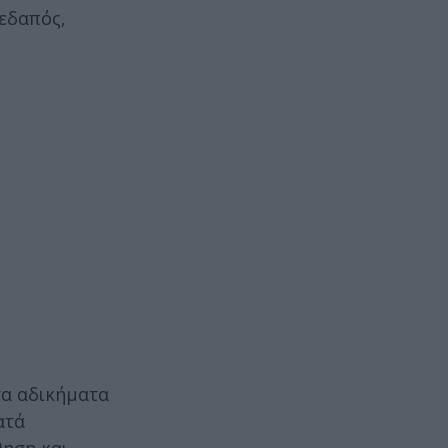
εδαπός,
τα αδικήματα
ατά