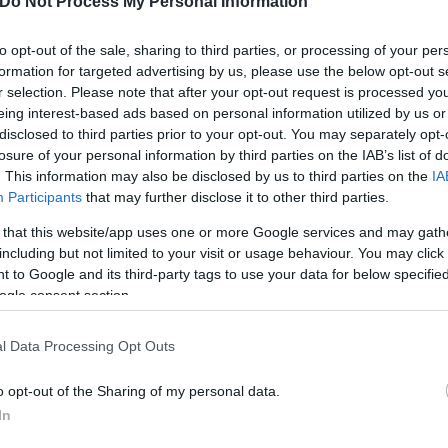
ούσε κυρίως στο κέντρο της Αθήνας και πιο συγκεκ
Do Not Process My Personal Information
αι του Κολωνού. Κάθε επίθεση είχε στόχο τόσο την
to opt-out of the sale, sharing to third parties, or processing of your per
 επίδειξη ισχύος και ανωτερότητας, είτε με την π
formation for targeted advertising by us, please use the below opt-out s
ων.
r selection. Please note that after your opt-out request is processed y
eing interest-based ads based on personal information utilized by us or
disclosed to third parties prior to your opt-out. You may separately opt-
κτύωσης, οργανώνονταν οι επιθέσεις και καθορίζον
losure of your personal information by third parties on the IAB’s list of
γειες κ.λπ.).
. This information may also be disclosed by us to third parties on the
IA
Participants
that may further disclose it to other third parties.
 that this website/app uses one or more Google services and may gath
ική τους υπεροχή, προκειμένου να εξασφαλιστεί το
including but not limited to your visit or usage behaviour. You may click 
ικειμένων, πράγμα που καθιστούσε τη δράση τους 
 to Google and its third-party tags to use your data for below specifi
ogle consent section.
l Data Processing Opt Outs
 συμμορίας, κατέγραφαν σε βίντεο τις περισσότερες
o opt-out of the Sharing of my personal data.
In