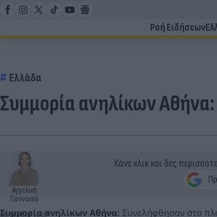
Ροή Ειδήσεων
Ελ
Ελλάδα
Συμμορία ανηλίκων Αθήνα:
Κάνε κλικ και δες περισσότ
Αγγελική
Γιαννακού
Συμμορία ανηλίκων Αθήνα:
Συνελήφθησαν στο πλα
09.11.2021 15:02