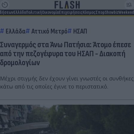
ιδήσεων
Ελλάδα
Πολιτική
Οικονομία
Επιχειρήσεις
Κόσμος
Σπορ
Showbiz
Weekend
Ελλάδα
Αττικό Μετρό
ΗΣΑΠ
Συναγερμός στα Άνω Πατήσια: Άτομο έπεσε
από την πεζογέφυρα του ΗΣΑΠ - Διακοπή
δρομολογίων
Μέχρι στιγμής δεν έχουν γίνει γνωστές οι συνθήκες
κάτω από τις οποίες έγινε το περιστατικό.