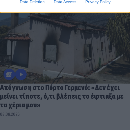
Data Deletion
Data Access
Privacy Policy
Απόγνωση στο Πόρτο Γερμενό: «Δεν έχει
μείνει τίποτε, ό,τι βλέπεις το έφτιαξα με
τα χέρια μου»
08.08.2026