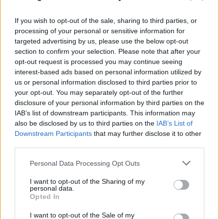
If you wish to opt-out of the sale, sharing to third parties, or
processing of your personal or sensitive information for
targeted advertising by us, please use the below opt-out
section to confirm your selection. Please note that after your
opt-out request is processed you may continue seeing
interest-based ads based on personal information utilized by
us or personal information disclosed to third parties prior to
your opt-out. You may separately opt-out of the further
disclosure of your personal information by third parties on the
IAB’s list of downstream participants. This information may
also be disclosed by us to third parties on the
IAB’s List of
Downstream Participants
that may further disclose it to other
third parties.
Please note that this website/app uses one or more Google
Personal Data Processing Opt Outs
services and may gather and store information including but
not limited to your visit or usage behaviour. You may click to
I want to opt-out of the Sharing of my
personal data.
grant or deny consent to Google and its third-party tags to
Opted In
use your data for below specified purposes in below Google
consent section.
I want to opt-out of the Sale of my