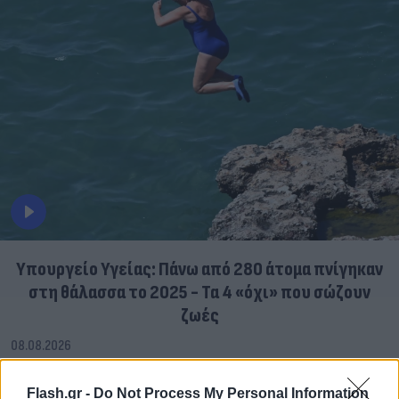
Υπουργείο Υγείας: Πάνω από 280 άτομα πνίγηκαν
στη θάλασσα το 2025 - Τα 4 «όχι» που σώζουν
ζωές
08.08.2026
Flash.gr -
Do Not Process My Personal Information