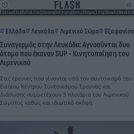
ιδήσεων
Ελλάδα
Πολιτική
Οικονομία
Επιχειρήσεις
Κόσμος
Σπορ
Showbiz
Weekend
Ελλάδα
Λευκάδα
Λιμενικό Σώμα
Εξαφανίσε
Συναγερμός στην Λευκάδα: Αγνοούνται δυο
άτομα που έκαναν SUP - Κινητοποίηση του
Λιμενικού
Στις έρευνες που γίνονται υπό τον συντονισμό του
Ενιαίου Κέντρου Συντονισμού Έρευνας και
Διάσωσης συμμετέχουν 3 πλοιάρια του Λιμενικού
Σώματος καθώς και ιδιωτικά σκάφη.