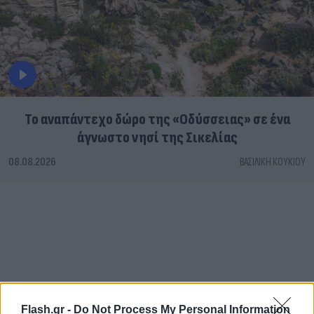
To αναπάντεχο δώρο της «Οδύσσειας» σε ένα
άγνωστο νησί της Σικελίας
08.08.2026
ΒΑΣΙΛΙΚΉ ΚΟΥΚΊΟΥ
Flash.gr -
Do Not Process My Personal Information