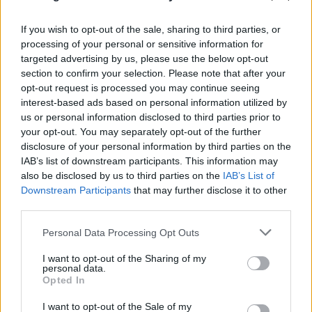
If you wish to opt-out of the sale, sharing to third parties, or
processing of your personal or sensitive information for
targeted advertising by us, please use the below opt-out
section to confirm your selection. Please note that after your
opt-out request is processed you may continue seeing
interest-based ads based on personal information utilized by
us or personal information disclosed to third parties prior to
your opt-out. You may separately opt-out of the further
disclosure of your personal information by third parties on the
IAB’s list of downstream participants. This information may
also be disclosed by us to third parties on the
IAB’s List of
Downstream Participants
that may further disclose it to other
third parties.
Please note that this website/app uses one or more Google
Personal Data Processing Opt Outs
services and may gather and store information including but
not limited to your visit or usage behaviour. You may click to
I want to opt-out of the Sharing of my
personal data.
grant or deny consent to Google and its third-party tags to
Opted In
use your data for below specified purposes in below Google
consent section.
I want to opt-out of the Sale of my