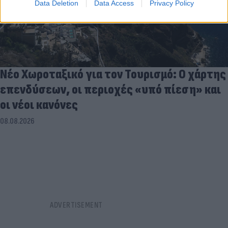
Data Deletion
Data Access
Privacy Policy
Νέο Χωροταξικό για τον Τουρισμό: Ο χάρτης
επενδύσεων, οι περιοχές «υπό πίεση» και
οι νέοι κανόνες
08.08.2026