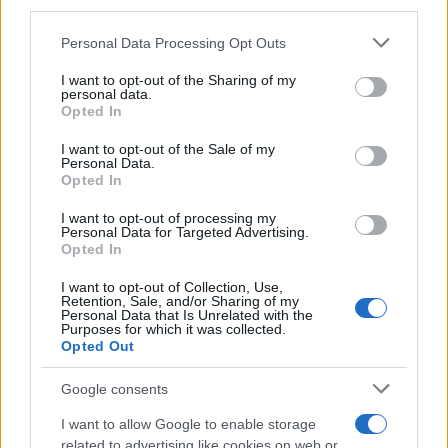
third parties.
Please note that this website/app uses one or more Google
Personal Data Processing Opt Outs
services and may gather and store information including but
not limited to your visit or usage behaviour. You may click to
I want to opt-out of the Sharing of my
personal data.
grant or deny consent to Google and its third-party tags to
Opted In
use your data for below specified purposes in below Google
consent section.
I want to opt-out of the Sale of my
Personal Data.
Opted In
I want to opt-out of processing my
Personal Data for Targeted Advertising.
Opted In
I want to opt-out of Collection, Use,
Retention, Sale, and/or Sharing of my
Personal Data that Is Unrelated with the
Purposes for which it was collected.
Opted Out
Google consents
Στο σημείο βρίσκεται και ασθενοφόρο του ΕΚΑΒ.
I want to allow Google to enable storage
related to advertising like cookies on web or