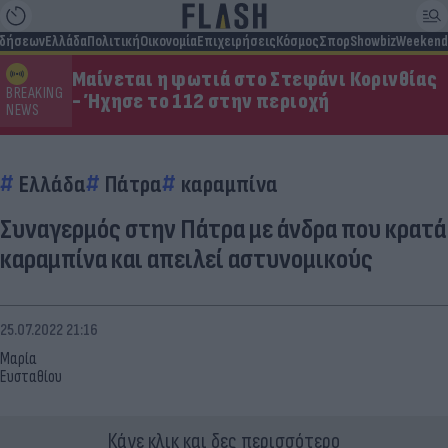
ιδήσεων
Ελλάδα
Πολιτική
Οικονομία
Επιχειρήσεις
Κόσμος
Σπορ
Showbiz
Weekend
Μαίνεται η φωτιά στο Στεφάνι Κορινθίας
BREAKING
- Ήχησε το 112 στην περιοχή
NEWS
Ελλάδα
Πάτρα
καραμπίνα
Συναγερμός στην Πάτρα με άνδρα που κρατά
καραμπίνα και απειλεί αστυνομικούς
25.07.2022 21:16
Μαρία
Ευσταθίου
Κάνε κλικ και δες περισσότερο