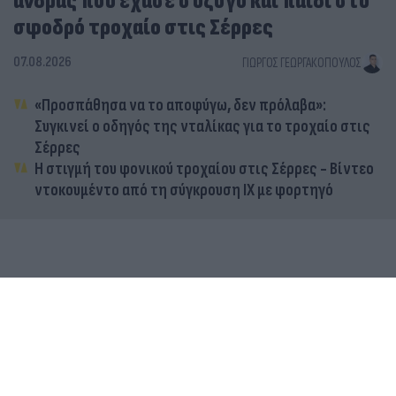
άνδρας που έχασε σύζυγο και παιδί στο
σφοδρό τροχαίο στις Σέρρες
07.08.2026
ΓΙΏΡΓΟΣ ΓΕΩΡΓΑΚΌΠΟΥΛΟΣ
«Προσπάθησα να το αποφύγω, δεν πρόλαβα»:
Συγκινεί ο οδηγός της νταλίκας για το τροχαίο στις
Σέρρες
Η στιγμή του φονικού τροχαίου στις Σέρρες - Βίντεο
ντοκουμέντο από τη σύγκρουση ΙΧ με φορτηγό