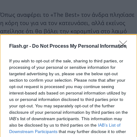
Όπως αναφέρει το «The Best» τον άνδρα πλησίασε
η κόρη του για να τον κατευνάσει, αλλά εκείνος
απείλησε ότι θα βάλει την καραμπίνα στο λαιμό
του και θα αυτοπυρποληθεί. Οι αστυνομικοί αυτή
Flash.gr -
Do Not Process My Personal Information
τη στιγμή αναζητούν τη σύζυγό του.
If you wish to opt-out of the sale, sharing to third parties, or
processing of your personal or sensitive information for
targeted advertising by us, please use the below opt-out
section to confirm your selection. Please note that after your
opt-out request is processed you may continue seeing
interest-based ads based on personal information utilized by
us or personal information disclosed to third parties prior to
your opt-out. You may separately opt-out of the further
disclosure of your personal information by third parties on the
IAB’s list of downstream participants. This information may
also be disclosed by us to third parties on the
IAB’s List of
Downstream Participants
that may further disclose it to other