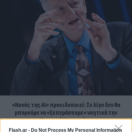
«Νονός της AI» προειδοποιεί: Σε λίγο δεν θα
μπορούμε να «ξεπεράσουμε» νοητικά την
Τεχνητή Νοημοσύνη
Flash.gr -
Do Not Process My Personal Information
08.08.2026
ΧΡΙΣΤΌΔΟΥΛΟΣ ΣΚΟΎΝΤΑΣ