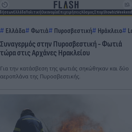
ιδήσεων
Ελλάδα
Πολιτική
Οικονομία
Επιχειρήσεις
Κόσμος
Σπορ
Showbiz
Weekend
Ελλάδα
Φωτιά
Πυροσβεστική
Ηράκλειο
L
Συναγερμός στην Πυροσβεστική - Φωτιά
τώρα στις Αρχάνες Ηρακλείου
Για την κατάσβεση της φωτιάς σηκώθηκαν και δύο
αεροπλάνα της Πυροσβεστικής.