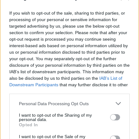
If you wish to opt-out of the sale, sharing to third parties, or
processing of your personal or sensitive information for
targeted advertising by us, please use the below opt-out
section to confirm your selection. Please note that after your
opt-out request is processed you may continue seeing
interest-based ads based on personal information utilized by
us or personal information disclosed to third parties prior to
your opt-out. You may separately opt-out of the further
disclosure of your personal information by third parties on the
IAB’s list of downstream participants. This information may
also be disclosed by us to third parties on the
IAB’s List of
Downstream Participants
that may further disclose it to other
third parties.
Please note that this website/app uses one or more Google
Personal Data Processing Opt Outs
services and may gather and store information including but
not limited to your visit or usage behaviour. You may click to
I want to opt-out of the Sharing of my
personal data.
grant or deny consent to Google and its third-party tags to
Opted In
use your data for below specified purposes in below Google
consent section.
I want to opt-out of the Sale of my