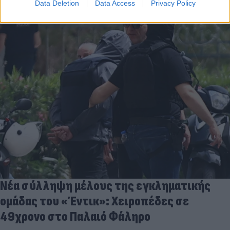
Data Deletion
Data Access
Privacy Policy
Νέα σύλληψη μέλους της εγκληματικής
ομάδας του «Έντικ»: Χειροπέδες σε
49χρονο στο Παλαιό Φάληρο