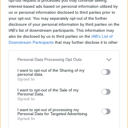
opt-out request is processed you may continue seeing
interest-based ads based on personal information utilized by
us or personal information disclosed to third parties prior to
your opt-out. You may separately opt-out of the further
disclosure of your personal information by third parties on the
IAB’s list of downstream participants. This information may
also be disclosed by us to third parties on the
IAB’s List of
Downstream Participants
that may further disclose it to other
third parties.
Please note that this website/app uses one or more Google
Personal Data Processing Opt Outs
services and may gather and store information including but
not limited to your visit or usage behaviour. You may click to
I want to opt-out of the Sharing of my
personal data.
grant or deny consent to Google and its third-party tags to
Opted In
use your data for below specified purposes in below Google
«Το Χαμόγελο του Παιδιού» προκειμένου να
consent section.
I want to opt-out of the Sale of my
δραστηριοποιηθεί και να σταθεί κοντά στα παιδιά
Personal Data.
Opted In
που έχουν εξαφανιστεί και βρίσκονται σε κίνδυνο,
προβαίνει στη δημιουργία, εκτύπωση και ανάρτηση
I want to opt-out of processing my
Personal Data for Targeted Advertising.
αφισών τους σε σημεία της χώρας, σε συνεργασία
Opted In
πάντα με τις ελληνικές αρχές. Συνεργάζεται επίσης