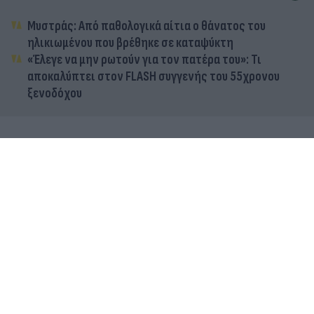
Μυστράς: Από παθολογικά αίτια ο θάνατος του
ηλικιωμένου που βρέθηκε σε καταψύκτη
«Έλεγε να μην ρωτούν για τον πατέρα του»: Τι
αποκαλύπτει στον FLASH συγγενής του 55χρονου
ξενοδόχου