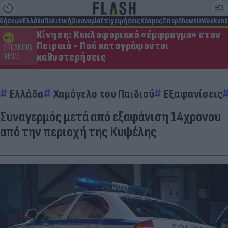
ιδήσεων
Ελλάδα
Πολιτική
Οικονομία
Επιχειρήσεις
Κόσμος
Σπορ
Showbiz
Weekend
Κίνηση: Κυκλοφοριακό «έμφραγμα» στον
Πειραιά - Πού καταγράφονται
BREAKING
καθυστερήσεις
NEWS
Ελλάδα
Χαμόγελο του Παιδιού
Εξαφανίσεις
Συναγερμός μετά από εξαφάνιση 14χρονου
από την περιοχή της Κυψέλης