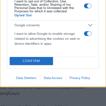
I want to opt-out of Collection, Use,
με τα Μ.Μ.Ε. και άλλους φορείς που θα μπορούσαν
Retention, Sale, and/or Sharing of my
Personal Data that Is Unrelated with the
να βοηθήσουν στην εύρεσή τους.
Purposes for which it was collected.
Opted Out
«Το Χαμόγελο του Παιδιού» παρέχει τις
Google consents
εξειδικευμένες υπηρεσίες του σε ΚΑΘΕ παιδί που
I want to allow Google to enable storage
εξαφανίζεται στην Ελλάδα με την ίδια ένταση και
related to advertising like cookies on web or
μεθοδικότητα με στόχο ΠΑΝΤΑ τον εντοπισμό και
device identifiers in apps.
την επιστροφή κάθε παιδιού θύματος εξαφάνισης
σε ασφαλές περιβάλλον.
CONFIRM
«Το Χαμόγελο του Παιδιού» στο πλαίσιο των
διεθνών συνεργασιών που έχει αναπτύξει, διαθέτει
Data Deletion
Data Access
Privacy Policy
την τεχνογνωσία να χειρίζεται με επαγγελματισμό
και εξειδίκευση περιστατικά εξαφανίσεων
ανηλίκων.