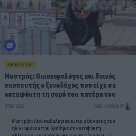
ΑΠΟΚΛΕΙΣΤΙΚΟ
Μυστράς: Οικονομολόγος και δεινός
σκοπευτής ο ξενοδόχος που είχε σε
καταψύκτη τη σορό του πατέρα του
07.08.2026
ΕΛΈΝΗ ΚΑΡΑΘΆΝΟΥ
Μυστράς: Από παθολογικά αίτια ο θάνατος του
ηλικιωμένου που βρέθηκε σε καταψύκτη
«Έλεγε να μην ρωτούν για τον πατέρα του»: Τι