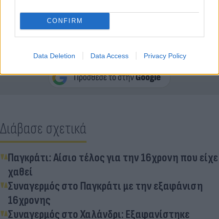
CONFIRM
Κάνε κλικ και δες περισσότερο
Data Deletion
Data Access
Privacy Policy
Flash.gr
στην αναζήτηση της
Google
Διάβασε σχετικά
Παγκράτι: Αίσιο τέλος για την 16χρονη που είχε
χαθεί
Συναγερμός στο Παγκράτι με την εξαφάνιση
16χρονης
Συναγερμός στο Χαλάνδρι: Εξαφανίστηκε