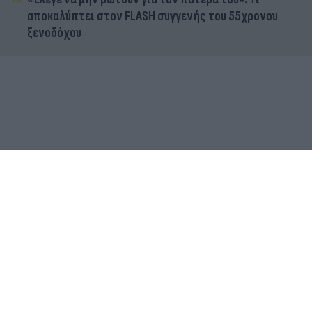
αποκαλύπτει στον FLASH συγγενής του 55χρονου
ξενοδόχου