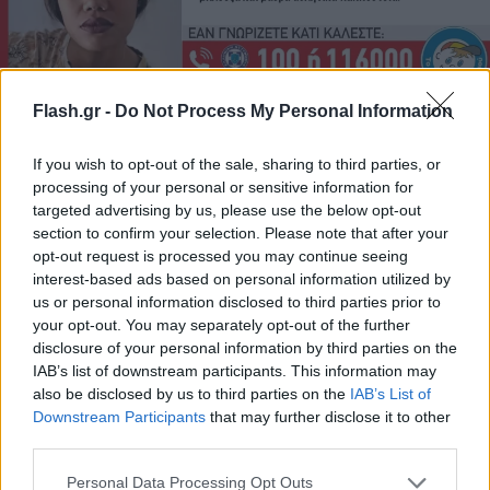
Flash.gr -
Do Not Process My Personal Information
Οποιοσδήποτε έχει κάποια πληροφορία, μπορεί να
If you wish to opt-out of the sale, sharing to third parties, or
επικοινωνήσει τηλεφωνικά με «Το Χαμόγελο του
processing of your personal or sensitive information for
Παιδιού» όλο το 24ωρο, στην «Ευρωπαϊκή Γραμμή
targeted advertising by us, please use the below opt-out
για τα Εξαφανισμένα Παιδιά 116000», σε όλα τα
section to confirm your selection. Please note that after your
opt-out request is processed you may continue seeing
Αστυνομικά Τμήματα της χώρας αλλά και μέσω της
interest-based ads based on personal information utilized by
εφαρμογής Missing Alert app οπού υπάρχει
us or personal information disclosed to third parties prior to
ζωντανή ενημέρωση για την εξαφάνιση.
your opt-out. You may separately opt-out of the further
disclosure of your personal information by third parties on the
IAB’s list of downstream participants. This information may
also be disclosed by us to third parties on the
IAB’s List of
Downstream Participants
that may further disclose it to other
third parties.
Please note that this website/app uses one or more Google
Personal Data Processing Opt Outs