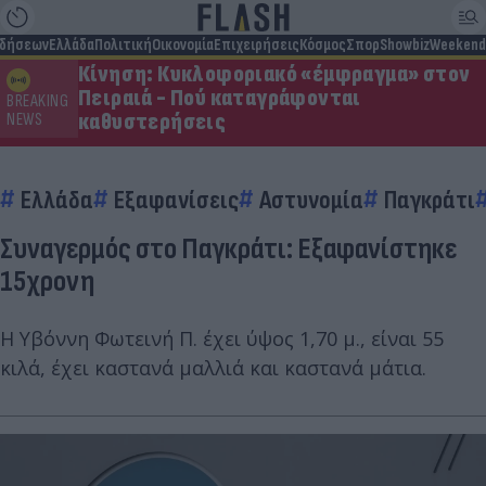
ιδήσεων
Ελλάδα
Πολιτική
Οικονομία
Επιχειρήσεις
Κόσμος
Σπορ
Showbiz
Weekend
Κίνηση: Κυκλοφοριακό «έμφραγμα» στον
Πειραιά - Πού καταγράφονται
BREAKING
καθυστερήσεις
NEWS
Ελλάδα
Εξαφανίσεις
Αστυνομία
Παγκράτι
Συναγερμός στο Παγκράτι: Εξαφανίστηκε
15χρονη
Η Υβόννη Φωτεινή Π. έχει ύψος 1,70 μ., είναι 55
κιλά, έχει καστανά μαλλιά και καστανά μάτια.