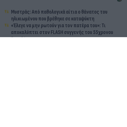
Μυστράς: Από παθολογικά αίτια ο θάνατος του
ηλικιωμένου που βρέθηκε σε καταψύκτη
«Έλεγε να μην ρωτούν για τον πατέρα του»: Τι
αποκαλύπτει στον FLASH συγγενής του 55χρονου
ξενοδόχου