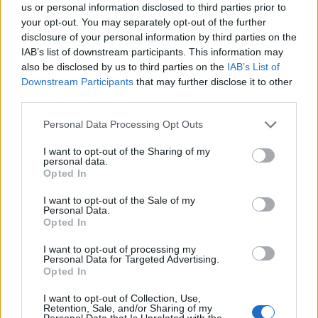
us or personal information disclosed to third parties prior to
your opt-out. You may separately opt-out of the further
disclosure of your personal information by third parties on the
IAB’s list of downstream participants. This information may
also be disclosed by us to third parties on the
IAB’s List of
Downstream Participants
that may further disclose it to other
third parties.
Please note that this website/app uses one or more Google
Personal Data Processing Opt Outs
services and may gather and store information including but
not limited to your visit or usage behaviour. You may click to
I want to opt-out of the Sharing of my
personal data.
grant or deny consent to Google and its third-party tags to
Opted In
use your data for below specified purposes in below Google
Ποια είναι η συχνότητα του ευρήματος;
consent section.
I want to opt-out of the Sale of my
Personal Data.
Εμφανίζεται κυρίως τον χειμώνα και την
Opted In
άνοιξη.
I want to opt-out of processing my
Personal Data for Targeted Advertising.
Προσβάλλει τα παιδιά ηλικίας 5 έως 14
Opted In
ετών. (Το παιδί δεν μεταδίδει τη νόσο όταν
είναι παρόν το εξάνθημα.)
I want to opt-out of Collection, Use,
Retention, Sale, and/or Sharing of my
Personal Data that Is Unrelated with the