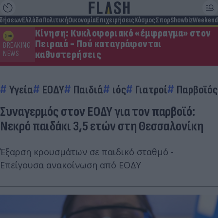
ιδήσεων
Ελλάδα
Πολιτική
Οικονομία
Επιχειρήσεις
Κόσμος
Σπορ
Showbiz
Weekend
Κίνηση: Κυκλοφοριακό «έμφραγμα» στον
Πειραιά - Πού καταγράφονται
BREAKING
καθυστερήσεις
NEWS
Υγεία
ΕΟΔΥ
Παιδιά
ιός
Γιατροί
Παρβοϊός
Συναγερμός στον ΕΟΔΥ για τον παρβοϊό:
Νεκρό παιδάκι 3,5 ετών στη Θεσσαλονίκη
Έξαρση κρουσμάτων σε παιδικό σταθμό -
Επείγουσα ανακοίνωση από ΕΟΔΥ