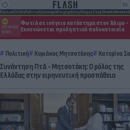
ιδήσεων
Ελλάδα
Πολιτική
Οικονομία
Επιχειρήσεις
Κόσμος
Σπορ
Showbiz
Weekend
Φωτιά σε ισόγειο κατάστημα στον Άλιμο -
BREAKING
Εκκενώνεται προληπτικά πολυκατοικία
NEWS
Πολιτική
Κυριάκος Μητσοτάκης
Κατερίνα Σ
Συνάντηση ΠτΔ - Μητσοτάκη: Ο ρόλος της
Ελλάδας στην ειρηνευτική προσπάθεια