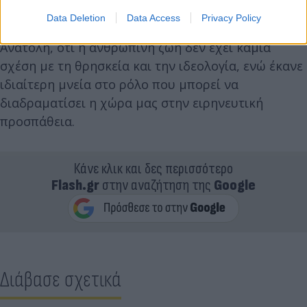
Από την πλευρά της, η Πρόεδρος της Δημοκρατίας,
Data Deletion
Data Access
Privacy Policy
υπογράμμισε σε σχέση με την ανάφλεξη στη Μέση
Ανατολή, ότι η ανθρώπινη ζωή δεν έχει καμία
σχέση με τη θρησκεία και την ιδεολογία, ενώ έκανε
ιδιαίτερη μνεία στο ρόλο που μπορεί να
διαδραματίσει η χώρα μας στην ειρηνευτική
προσπάθεια.
Κάνε κλικ και δες περισσότερο
Flash.gr
στην αναζήτηση της
Google
Διάβασε σχετικά