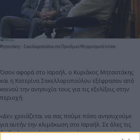
Μητσοτάκης - Σακελλαροπούλου στο Προεδρικό Μέγαρο/φωτό intime
Όσον αφορά στο Ισραήλ, ο Κυριάκος Μητσοτάκης
και η Κατερίνα Σακελλαροπούλου εξέφρασαν από
κοινού την ανησυχία τους για τις εξελίξεις στην
περιοχή.
«Δεν χρειάζεται να σας πούμε πόσο ανησυχούμε
για αυτήν την κλιμάκωση στο Ισραήλ. Σε όλες τις
διεθνείς επαφές έχω επισημάνει το αναφαίρετο