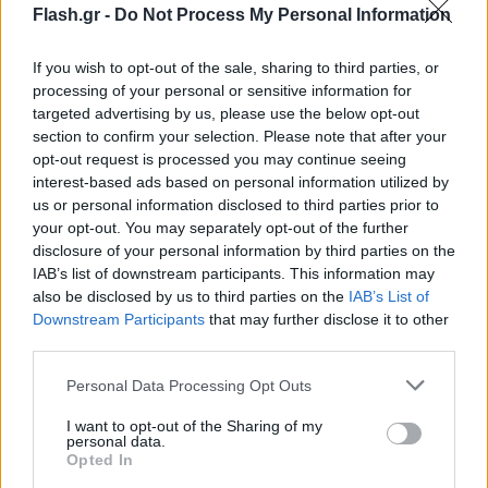
δικαίωμα του Ισραήλ στην αυτοάμυνα αλλά με
Flash.gr -
Do Not Process My Personal Information
απόλυτο σεβασμό στο διεθνές δίκαιο και την
απόλυτη προστασία της ανθρώπινης ζωής. Θα έχω
If you wish to opt-out of the sale, sharing to third parties, or
την ευκαιρία να βρεθώ σε 48 ώρες στο Κάιρο και να
processing of your personal or sensitive information for
targeted advertising by us, please use the below opt-out
επαναλάβω τις θέσεις μας. Η Ελλάδα είναι μια
section to confirm your selection. Please note that after your
χώρα που έχει κερδίσει το ρόλο της ως πυλώνας
opt-out request is processed you may continue seeing
σταθερότητας. Τιμούμε τις στρατηγικές μας
interest-based ads based on personal information utilized by
us or personal information disclosed to third parties prior to
συμμαχίες αλλά από την άλλη είμαστε αξιόπιστοι
your opt-out. You may separately opt-out of the further
συνομιλητές», σημείωσε ο πρωθυπουργός.
disclosure of your personal information by third parties on the
IAB’s list of downstream participants. This information may
also be disclosed by us to third parties on the
IAB’s List of
Downstream Participants
that may further disclose it to other
third parties.
Please note that this website/app uses one or more Google
Personal Data Processing Opt Outs
services and may gather and store information including but
not limited to your visit or usage behaviour. You may click to
I want to opt-out of the Sharing of my
personal data.
grant or deny consent to Google and its third-party tags to
Opted In
use your data for below specified purposes in below Google