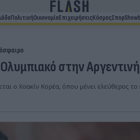
λάδα
Πολιτική
Οικονομία
Επιχειρήσεις
Κόσμος
Σπορ
Showb
όσφαιρο
 Ολυμπιακό στην Αργεντινή 
ται ο Χοακίν Κορέα, όπου μένει ελεύθερος το