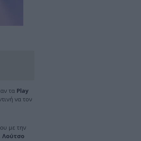
καν τα
Play
ντινή να τον
ου με την
,
Λούτσο