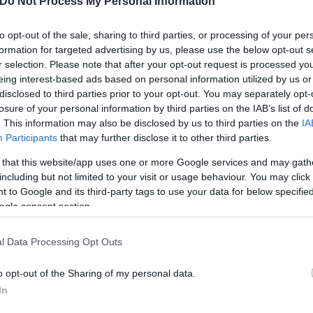
Do Not Process My Personal Information
to opt-out of the sale, sharing to third parties, or processing of your per
OPERATIVO CORREA👀🔙🏠
formation for targeted advertising by us, please use the below opt-out s
r selection. Please note that after your opt-out request is processed y
ir de Junio y la vuelta DEPENDE de ÉL, sus ganas y 
eing interest-based ads based on personal information utilized by us or
esignar dinero.
disclosed to third parties prior to your opt-out. You may separately opt-
losure of your personal information by third parties on the IAB’s list of
. This information may also be disclosed by us to third parties on the
IA
🇹, Olympiakos🇬🇷, Rayados de Monterrey🇲🇽 y Ri
Participants
that may further disclose it to other third parties.
 that this website/app uses one or more Google services and may gath
pic.twitter.com/7ASQwp4fEe
including but not limited to your visit or usage behaviour. You may click 
EET 🙌 (@luchoneder)
March 21, 2025
 to Google and its third-party tags to use your data for below specifi
ogle consent section.
ίου. Ο παίκτης της
Ίντερ
φέτος έχει αγωνιστεί
11 φ
l Data Processing Opt Outs
αι μοιράζοντας
τρείς ασίστ
σε όλες τις διοργανώσε
γικού πίνακα στο +3 από την
Νάπολι
, ενώ στα πρ
o opt-out of the Sharing of my personal data.
γερν Μονάχου
. Τέλος, στο κύπελλο είναι στα
ημιτ
In