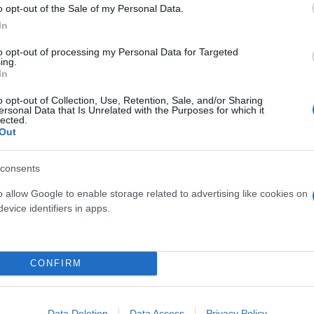
o opt-out of the Sale of my Personal Data.
In
to opt-out of processing my Personal Data for Targeted
ing.
In
o opt-out of Collection, Use, Retention, Sale, and/or Sharing
ersonal Data that Is Unrelated with the Purposes for which it
lected.
Out
consents
o allow Google to enable storage related to advertising like cookies on
evice identifiers in apps.
CONFIRM
Data Deletion
Data Access
Privacy Policy