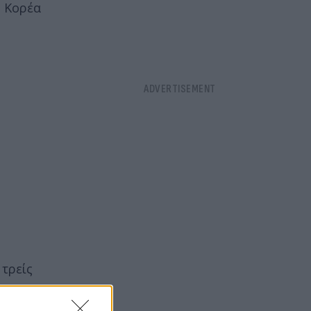
υ Κορέα
 τρείς
ς
, η
ον 30χρονο.