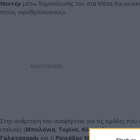
Νεντέρ
μέσω δημοσίευσης του στα Μέσα Κοινωνική
στους «ερυθρόλευκους».
Στην ανάρτηση του αναφέρεται για τις ομάδες που 
ιταλικές (
Μπολόνια, Τορίνο, Κόμο
), δύο της Αργεν
Γαλατασαράι
και η
Ραγιάδος Μοντερέι
από το Με