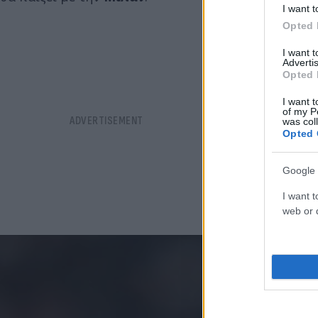
I want t
Opted 
I want 
Advertis
Opted 
I want t
of my P
was col
Opted 
Google 
I want t
web or d