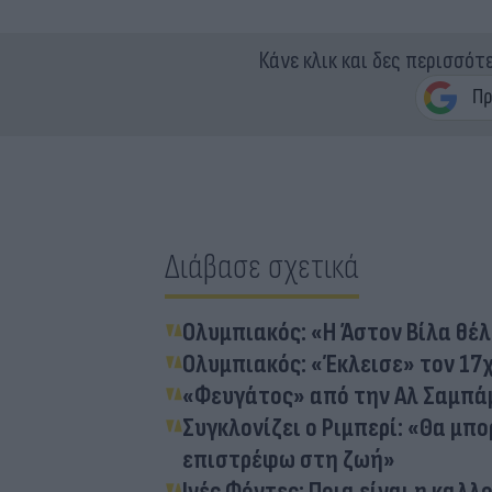
Κάνε κλικ και δες περισσότ
Διάβασε σχετικά
Ολυμπιακός: «Η Άστον Βίλα θέ
Ολυμπιακός: «Έκλεισε» τον 17χ
«Φευγάτος» από την Αλ Σαμπάμ
Συγκλονίζει ο Ριμπερί: «Θα μπο
επιστρέφω στη ζωή»
Ινές Φόντες: Ποια είναι η καλ