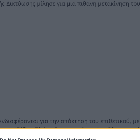
ς Δικτύωσης μίλησε για μια πιθανή μετακίνηση το
ενδιαφέρονται για την απόκτηση του επιθετικού, με
τινής (
Ρίβερ Πλέιτ, Εστουντιάντες
), ο
Ολυμπιακό
ξικό να φέρονται να θέλουν να κάνουν δικό τους τ