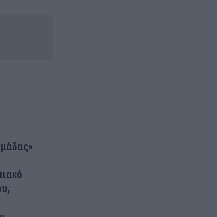
 ομάδας»
πιακό
ου,
υ