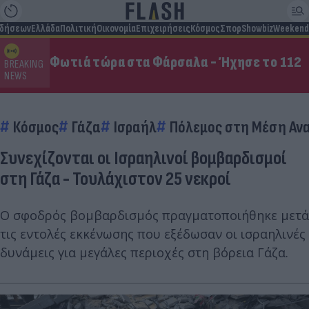
ιδήσεων
Ελλάδα
Πολιτική
Οικονομία
Επιχειρήσεις
Κόσμος
Σπορ
Showbiz
Weekend
Φωτιά τώρα στα Φάρσαλα - Ήχησε το 112
BREAKING
NEWS
Κόσμος
Γάζα
Ισραήλ
Πόλεμος στη Μέση Αν
Συνεχίζονται οι Ισραηλινοί βομβαρδισμοί
στη Γάζα - Τουλάχιστον 25 νεκροί
Ο σφοδρός βομβαρδισμός πραγματοποιήθηκε μετά
τις εντολές εκκένωσης που εξέδωσαν οι ισραηλινές
δυνάμεις για μεγάλες περιοχές στη βόρεια Γάζα.