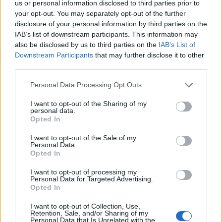
κατευθυνθούν νότια, λέγοντας ότι σχεδιάζουν να
us or personal information disclosed to third parties prior to
your opt-out. You may separately opt-out of the further
πολεμήσουν εναντίον μαχητών της Χαμάς που
disclosure of your personal information by third parties on the
δραστηριοποιούνται στον βορρά,
IAB’s list of downstream participants. This information may
περιλαμβανομένου του κέντρου της πόλης της
also be disclosed by us to third parties on the
IAB’s List of
Γάζας.
Downstream Participants
that may further disclose it to other
third parties.
Please note that this website/app uses one or more Google
Personal Data Processing Opt Outs
services and may gather and store information including but
not limited to your visit or usage behaviour. You may click to
I want to opt-out of the Sharing of my
personal data.
grant or deny consent to Google and its third-party tags to
Opted In
use your data for below specified purposes in below Google
consent section.
I want to opt-out of the Sale of my
Personal Data.
Opted In
I want to opt-out of processing my
Personal Data for Targeted Advertising.
Opted In
I want to opt-out of Collection, Use,
Retention, Sale, and/or Sharing of my
Personal Data that Is Unrelated with the