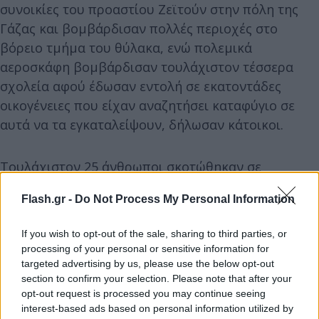
συνοικίες του προαστίου Ζεϊτούν στην πόλη της
Γάζας και βομβάρδισαν πολλές περιοχές στο
βόρειο τμήμα του θύλακα, ενώ πολεμικά
αεροσκάφη βομβάρδισαν τουλάχιστον τέσσερα
σχολεία αφού έδωσαν εντολή σε εκατοντάδες
οικογένειες που είχαν αναζητήσει καταφύγιο σε
αυτά να τα εγκαταλείψουν, δήλωσαν κάτοικοι.
Τουλάχιστον 25 άνθρωποι σκοτώθηκαν σε
ισραηλινά πλήγματα σήμερα, δήλωσαν οι
Flash.gr -
Do Not Process My Personal Information
υγειονομικές αρχές του θύλακα, εκ των οποίων 10
στη Ζεϊτούν.
If you wish to opt-out of the sale, sharing to third parties, or
processing of your personal or sensitive information for
Ο ισραηλινός στρατός δεν έχει σχολιάσει τις
targeted advertising by us, please use the below opt-out
section to confirm your selection. Please note that after your
πληροφορίες αυτές. Οι ισραηλινές ένοπλες
opt-out request is processed you may continue seeing
δυνάμεις ζήτησαν από τους κατοίκους να
interest-based ads based on personal information utilized by