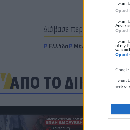
I want t
Opted 
I want 
Advertis
Διάβασε περισσότερα
Opted 
I want t
Ελλάδα
Μένιος Φουρθιώτης
of my P
was col
Opted 
Google 
ΑΠΟ ΤΟ ΔΙΚΤΥΟ
I want t
web or d
«Στην pole p