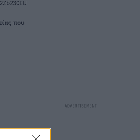
L2Zb230EU
είας που