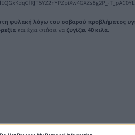
lEQGxKdqCfRJT5YZ2nYPZpiXw4GXZs8g2P_-T_pAC0Y
 στη φυλακή λόγω του σοβαρού προβλήματος υγ
ορεξία
και έχει φτάσει να
ζυγίζει 40 κιλά.