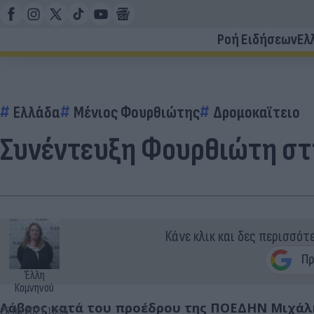
Ροή Ειδήσεων
Ελ
Ελλάδα
Μένιος Φουρθιώτης
Δρομοκαϊτειο
Συνέντευξη Φουρθιώτη στ
Κάνε κλικ και δες περισσότ
Έλλη
Κομνηνού
Λάβρος κατά του προέδρου της ΠΟΕΔΗΝ Μιχάλ
25.05.2021 13:54