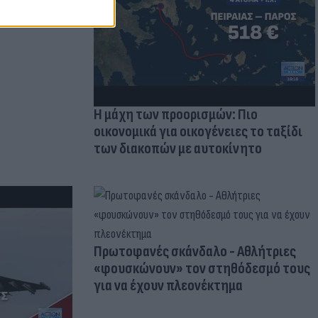
 πρόβλημα
Η μάχη των προορισμών: Πιο
οικονομικά για οικογένειες το ταξίδι
των διακοπών με αυτοκίνητο
Πρωτοφανές σκάνδαλο - Aθλήτριες
«φουσκώνουν» τον στηθόδεσμό τους
για να έχουν πλεονέκτημα