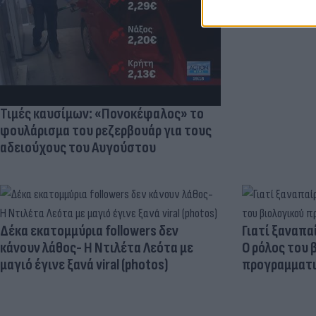
η Ντόρτμουν
Τιμές καυσίμων: «Πονοκέφαλος» το
φουλάρισμα του ρεζερβουάρ για τους
αδειούχους του Αυγούστου
Δέκα εκατομμύρια followers δεν
Γιατί ξαναπα
κάνουν λάθος- Η Ντιλέτα Λεότα με
Ο ρόλος του 
μαγιό έγινε ξανά viral (photos)
προγραμματι