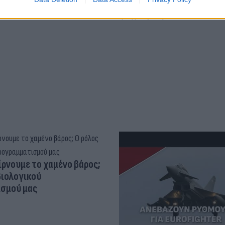
τ»
«τέλειο» δέρμα αποτελεί
ψυχικής υγείας
ίρνουμε το χαμένο βάρος;
βιολογικού
σμού μας