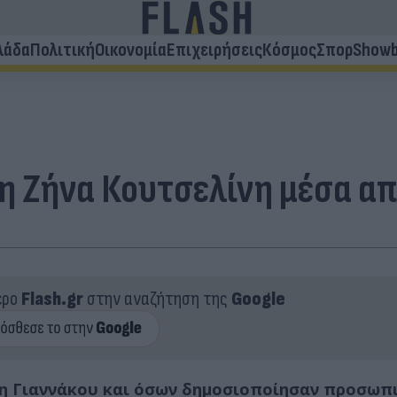
λάδα
Πολιτική
Οικονομία
Επιχειρήσεις
Κόσμος
Σπορ
Showb
η Ζήνα Κουτσελίνη μέσα α
ερο
Flash.gr
στην αναζήτηση της
Google
η Γιαννάκου και όσων δημοσιοποίησαν προσωπ