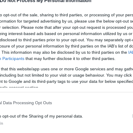
τρικούς λόγους στο Δρομοκαΐτειο
ο παρουσιαστή
Do Not Process My Personal Information
α πιει από τη βρύση λόγω των προβλημάτων υγείας 
to opt-out of the sale, sharing to third parties, or processing of your per
formation for targeted advertising by us, please use the below opt-out s
r selection. Please note that after your opt-out request is processed y
eing interest-based ads based on personal information utilized by us or
πόφαση ανακριτή και εισαγγελέα. “Τα πράγματα δεν ε
disclosed to third parties prior to your opt-out. You may separately opt-
εί να μεταδοθούν αποσπάσματα από τη συνέντε
losure of your personal information by third parties on the IAB’s list of
. This information may also be disclosed by us to third parties on the
IA
Participants
that may further disclose it to other third parties.
α από τη φυλακή και
να δώσει έγγραφα και στοιχ
 that this website/app uses one or more Google services and may gath
including but not limited to your visit or usage behaviour. You may click 
 to Google and its third-party tags to use your data for below specifi
ogle consent section.
ερο
Flash.gr
στην αναζήτηση της
Google
l Data Processing Opt Outs
o opt-out of the Sharing of my personal data.
In