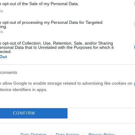
o opt-out of the Sale of my Personal Data.
In
to opt-out of processing my Personal Data for Targeted
ing.
In
o opt-out of Collection, Use, Retention, Sale, and/or Sharing
Δρομοκαϊτειο
ersonal Data that Is Unrelated with the Purposes for which it
lected.
Out
consents
o allow Google to enable storage related to advertising like cookies on
evice identifiers in apps.
CONFIRM
osition για Κωνσταντέλια
Skin dysmorphia: Όταν η ε
Data Deletion
Data Access
Privacy Policy