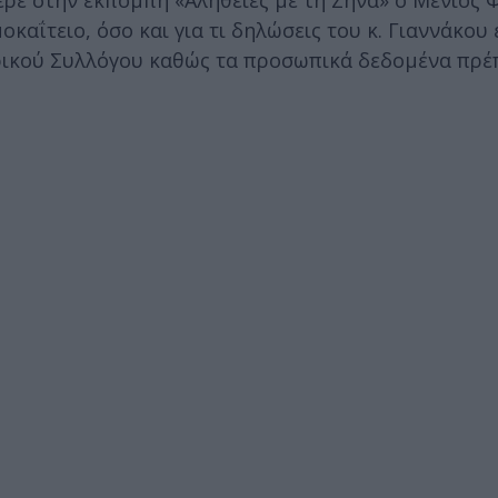
φερε στην εκπομπή «Αλήθειες με τη Ζήνα» o Mένιος
καΐτειο, όσο και για τι δηλώσεις του κ. Γιαννάκου
τρικού Συλλόγου καθώς τα προσωπικά δεδομένα πρέ