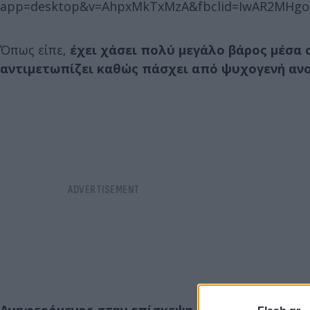
app=desktop&v=AhpxMkTxMzA&fbclid=IwAR2MHgo
Όπως είπε,
έχει χάσει πολύ μεγάλο βάρος μέσα
αντιμετωπίζει καθώς πάσχει από ψυχογενή αν