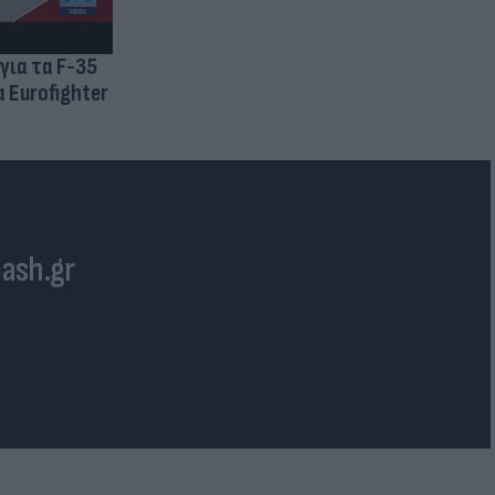
για τα F-35
 Eurofighter
lash.gr