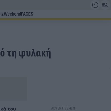
iz
Weekend
FACES
πό τη φυλακή
ικά του