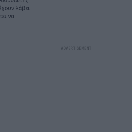
 Φουρθιώτης
 έχουν λάβει
πει να