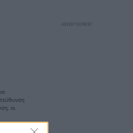
να
ατεύθυνση
ση, οι