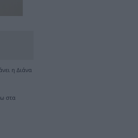
νει η Διάνα
νω στα