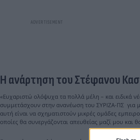
Η ανάρτηση του Στέφανου Κα
«Ευχαριστώ ολόψυχα τα πολλά μέλη – και ειδικά ν
συμμετάσχουν στην ανανέωση του ΣΥΡΙΖΑ-ΠΣ για μ
αυτή είναι να σχηματιστούν μικρές ομάδες εμπειρο
οποίες θα συνεργάζονται απευθείας μαζί μου και θ