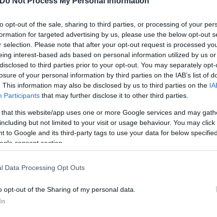
Do Not Process My Personal Information
 tank» η Διάνα Βουτυράκου αναλαμβάνει τον ρόλο τ
να τον Μάιο, συνειδητοποίησα ότι είναι μια εξαιρε
to opt-out of the sale, sharing to third parties, or processing of your per
formation for targeted advertising by us, please use the below opt-out s
r selection. Please note that after your opt-out request is processed y
eing interest-based ads based on personal information utilized by us or
disclosed to third parties prior to your opt-out. You may separately opt-
losure of your personal information by third parties on the IAB’s list of
. This information may also be disclosed by us to third parties on the
IA
Participants
that may further disclose it to other third parties.
 that this website/app uses one or more Google services and may gath
including but not limited to your visit or usage behaviour. You may click 
 to Google and its third-party tags to use your data for below specifi
ogle consent section.
l Data Processing Opt Outs
o opt-out of the Sharing of my personal data.
 του μέλλοντος. Και θα είναι από εδώ και πέρα στ
In