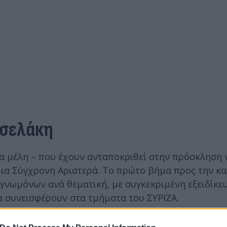
σσελάκη
έα μέλη – που έχουν ανταποκριθεί στην πρόσκληση 
ια Σύγχρονη Αριστερά. Το πρώτο βήμα προς την κ
γνωμόνων ανά θεματική, με συγκεκριμένη εξειδίκευ
α συνεισφέρουν στα τμήματα του ΣΥΡΙΖΑ.