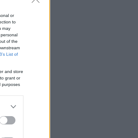
ης
τική
sonal or
ection to
ou may
 personal
out of the
 downstream
B’s List of
er and store
to grant or
ed purposes
ην πρώτη