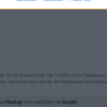
ds. Το 2018 κατέκτησε την 1η θέση στον Παγκόσμιο
 που ορίστηκε ποτέ κριτής σε Παγκόσμια Ολυμπιάδα
ερο
Flash.gr
στην αναζήτηση της
Google