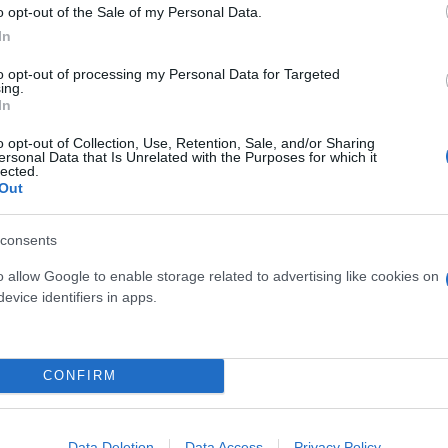
o opt-out of the Sale of my Personal Data.
In
ι να σχηματιστούν μικρές ομάδες εμπειρογνωμόνων
ζί μου.
to opt-out of processing my Personal Data for Targeted
ing.
τονίστριας για την άρτια στελέχωση αυτών των μικ
In
o opt-out of Collection, Use, Retention, Sale, and/or Sharing
ersonal Data that Is Unrelated with the Purposes for which it
lected.
Out
asselakis)
October 16, 2023
consents
υτυράκου
o allow Google to enable storage related to advertising like cookies on
evice identifiers in apps.
υ, έχει χαρακτηριστεί και παιδι – θαύμα.
νικος Υπολογιστών με Μεταπτυχιακό στην Υπολογι
CONFIRM
ρίσεων στον τομέα της ρομποτικής και έχει ιδρύσε
θητές μέχρι σήμερα.
Data Deletion
Data Access
Privacy Policy