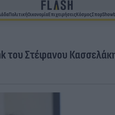
λάδα
Πολιτική
Οικονομία
Επιχειρήσεις
Κόσμος
Σπορ
Showb
ank του Στέφανου Κασσελάκ