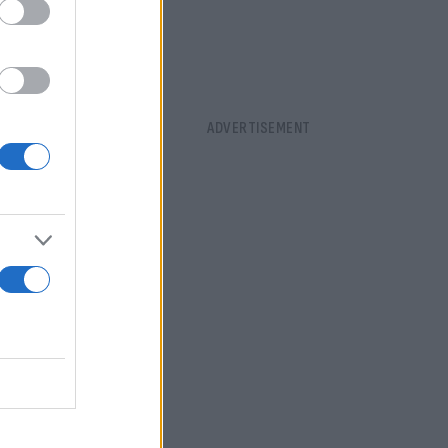
 ανά
ρών «think
στική
ι μια ΜΚΟ