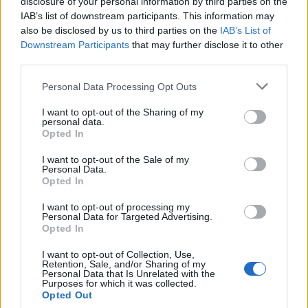
disclosure of your personal information by third parties on the
Ο πρόεδρος του Αζερμπαϊτζάν
Ιλχάμ Αλίεφ
IAB’s list of downstream participants. This information may
δήλωσε στα τέλη Δεκεμβρίου ότι το
also be disclosed by us to third parties on the
IAB’s List of
αεροσκάφος δέχθηκε «πυρά» από το ρωσικό
Downstream Participants
that may further disclose it to other
third parties.
έδαφος
. Κατηγόρησε τη Μόσχα ότι ήθελε να
αποκρύψει την ευθύνη της και απαίτησε δημόσια
Please note that this website/app uses one or more Google
Personal Data Processing Opt Outs
services and may gather and store information including but
συγγνώμη και αποζημίωση.
not limited to your visit or usage behaviour. You may click to
I want to opt-out of the Sharing of my
personal data.
grant or deny consent to Google and its third-party tags to
Opted In
Ο Αλίεφ επανέλαβε τις κατηγορίες του αυτή την
use your data for below specified purposes in below Google
consent section.
εβδομάδα, διαβεβαιώνοντας ότι «η ευθύνη του
I want to opt-out of the Sale of my
Personal Data.
θανάτου των Αζέρων πολιτών βαρύνει τους
Opted In
εκπροσώπους της Ρωσίας».
I want to opt-out of processing my
Personal Data for Targeted Advertising.
Opted In
I want to opt-out of Collection, Use,
Retention, Sale, and/or Sharing of my
Personal Data that Is Unrelated with the
Purposes for which it was collected.
Opted Out