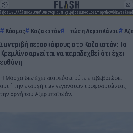
ιδήσεων
Ελλάδα
Πολιτική
Οικονομία
Επιχειρήσεις
Κόσμος
Σπορ
Showbiz
Weekend
Κόσμος
Καζακστάν
Πτώση Αεροπλάνου
Αζ
Συντριβή αεροσκάφους στο Καζακστάν: Το
Κρεμλίνο αρνείται να παραδεχθεί ότι έχει
ευθύνη
Η Μόσχα δεν έχει διαψεύσει ούτε επιβεβαιώσει
αυτή την εκδοχή των γεγονότων τροφοδοτώντας
την οργή του Αζερμπαϊτζάν.