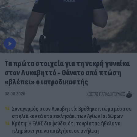
Τα πρώτα στοιχεία για τη νεκρή γυναίκα
στον Λυκαβηττό - Θάνατο από πτώση
«βλέπει» ο ιατροδικαστής
08.08.2026
ΚΏΣΤΑΣ ΠΑΠΑΔΌΠΟΥΛΟΣ
Συναγερμός στον Λυκαβηττό: Βρέθηκε πτώμα μέσα σε
σπηλιά κοντά στο εκκλησάκι των Αγίων Ισιδώρων
Κρήτη: Η ΕΛΑΣ διαψεύδει ότι τουρίστας ήθελε να
πληρώσει για να ασελγήσει σε ανήλικη