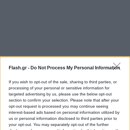
Το αεροσκάφος πραγματοποιούσε στις 25
Flash.gr -
Do Not Process My Personal Information
Δεκεμβρίου πτήση μεταξύ του Μπακού και του
Γκρόζνι, της πρωτεύουσας της ρωσικής
If you wish to opt-out of the sale, sharing to third parties, or
δημοκρατίας της Τσετσενίας, στον Καύκασο, αλλά
processing of your personal or sensitive information for
targeted advertising by us, please use the below opt-out
συνετρίβη κοντά στο Άχταου του Καζακστάν,
section to confirm your selection. Please note that after your
μακριά από τον αρχικό του προορισμό.
opt-out request is processed you may continue seeing
interest-based ads based on personal information utilized by
us or personal information disclosed to third parties prior to
Συγγνώμη από τον Πούτιν στον Αλίεφ
your opt-out. You may separately opt-out of the further