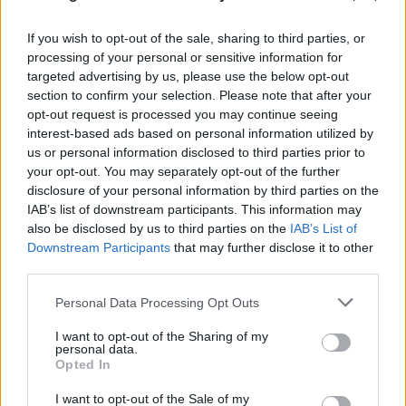
If you wish to opt-out of the sale, sharing to third parties, or
processing of your personal or sensitive information for
targeted advertising by us, please use the below opt-out
section to confirm your selection. Please note that after your
opt-out request is processed you may continue seeing
interest-based ads based on personal information utilized by
us or personal information disclosed to third parties prior to
your opt-out. You may separately opt-out of the further
disclosure of your personal information by third parties on the
Σε επιφυλακή ο κρατικός μηχανισμός για
IAB’s list of downstream participants. This information may
νέο κύμα ισχυρών ανέμων - Συνεδρίασε η
also be disclosed by us to third parties on the
IAB’s List of
Downstream Participants
that may further disclose it to other
Επιτροπή Κινδύνου
third parties.
08.08.2026
Please note that this website/app uses one or more Google
Personal Data Processing Opt Outs
services and may gather and store information including but
not limited to your visit or usage behaviour. You may click to
I want to opt-out of the Sharing of my
personal data.
grant or deny consent to Google and its third-party tags to
Opted In
use your data for below specified purposes in below Google
consent section.
I want to opt-out of the Sale of my