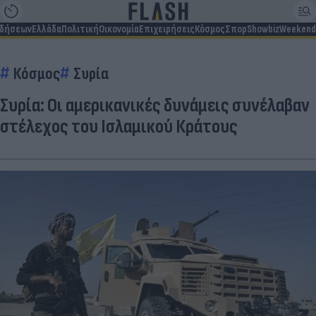
ιδήσεων
Ελλάδα
Πολιτική
Οικονομία
Επιχειρήσεις
Κόσμος
Σπορ
Showbiz
Weekend
Κόσμος
Συρία
Συρία: Οι αμερικανικές δυνάμεις συνέλαβαν
στέλεχος του Ισλαμικού Κράτους