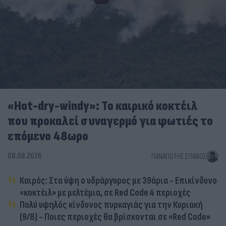
«Hot-dry-windy»: Το καιρικό κοκτέιλ
που προκαλεί συναγερμό για φωτιές το
επόμενο 48ωρο
08.08.2026
ΠΑΝΑΓΙΏΤΗΣ ΣΠΑΝΌΣ
Καιρός: Στα ύψη ο υδράργυρος με 39άρια - Επικίνδυνο
«κοκτέιλ» με μελτέμια, σε Red Code 4 περιοχές
Πολύ υψηλός κίνδυνος πυρκαγιάς για την Κυριακή
(9/8) - Ποιες περιοχές θα βρίσκονται σε «Red Code»