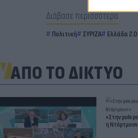
Διάβασε περισσότερα
Πολιτική
ΣΥΡΙΖΑ
Ελλάδα 2.0
ΑΠΟ ΤΟ ΔΙΚΤΥΟ
«Στην pole p
η Ντόρτμουν