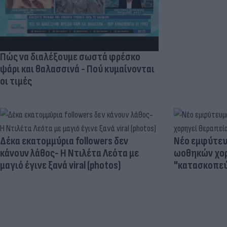
Πώς να διαλέξουμε σωστά φρέσκο
ψάρι και θαλασσινά - Πού κυμαίνονται
οι τιμές
Δέκα εκατομμύρια followers δεν
Νέο εμφύτευμ
κάνουν λάθος- Η Ντιλέτα Λεότα με
ωοθηκών χορ
μαγιό έγινε ξανά viral (photos)
"κατασκοπεύ