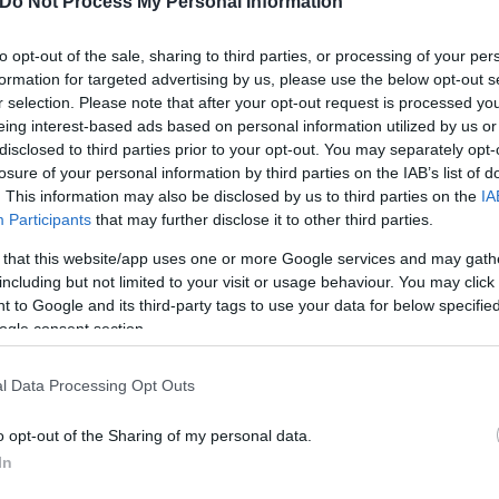
ρών και μεσαίων επιχειρήσεων που αποτελούν το 9
Do Not Process My Personal Information
ι καμία ουσιαστική στήριξη και ρευστότητα ούτε τ
to opt-out of the sale, sharing to third parties, or processing of your per
formation for targeted advertising by us, please use the below opt-out s
r selection. Please note that after your opt-out request is processed y
eing interest-based ads based on personal information utilized by us or
αι σε κάποιες λίγες επιχειρήσεις χωρίς διαφανή κρι
disclosed to third parties prior to your opt-out. You may separately opt-
ς μια εθνική στρατηγική και τις προτεραιότητες πο
losure of your personal information by third parties on the IAB’s list of
. This information may also be disclosed by us to third parties on the
IA
Participants
that may further disclose it to other third parties.
 that this website/app uses one or more Google services and may gath
including but not limited to your visit or usage behaviour. You may click 
 to Google and its third-party tags to use your data for below specifi
ogle consent section.
ν έρευνα και καινοτομία, δεν έχει μέριμνα για την
l Data Processing Opt Outs
συγκρότηση της χώρας, επενδύοντας στο παρωχημέν
o opt-out of the Sharing of my personal data.
In