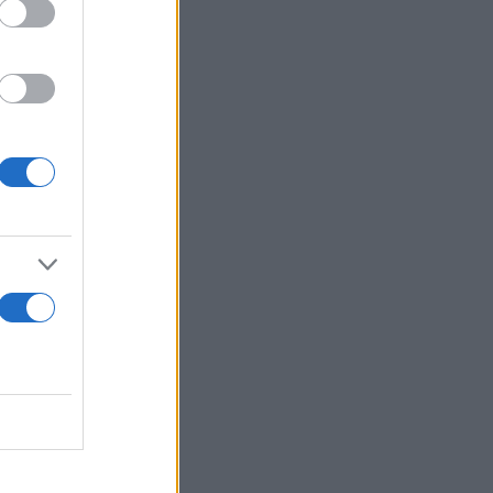
την ίδια την
ίτες δεν τον