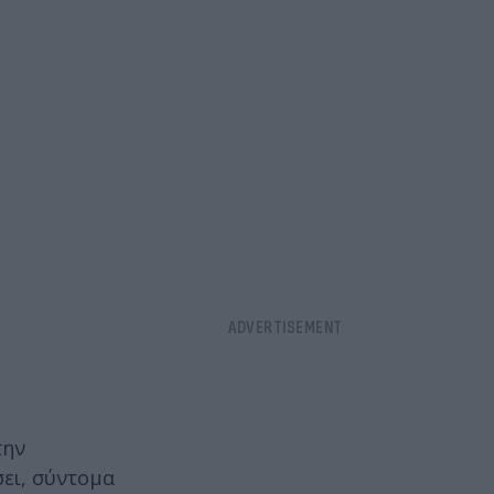
την
σει, σύντομα