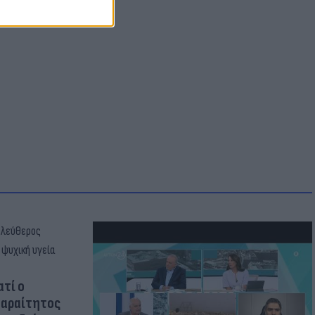
ατί ο
παραίτητος