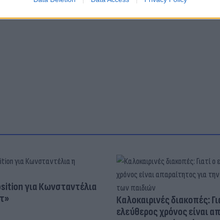
osition για Κωνσταντέλια
τ»
Καλοκαιρινές διακοπές: Γι
ελεύθερος χρόνος είναι α