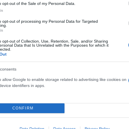
o opt-out of the Sale of my Personal Data.
σχυρού κοινωνικού κράτους.
In
to opt-out of processing my Personal Data for Targeted
ing.
σοτήτων οι οποίες διευρύνονται υπονομεύοντας και 
In
o opt-out of Collection, Use, Retention, Sale, and/or Sharing
ersonal Data that Is Unrelated with the Purposes for which it
lected.
 και να κάνει για τις κάμερες, να ξέρει ότι οι πολ
Out
είο Ανάκαμψης δεν απευθύνεται σε αυτούς».
consents
ερο
Flash.gr
στην αναζήτηση της
Google
o allow Google to enable storage related to advertising like cookies on
evice identifiers in apps.
CONFIRM
Data Deletion
Data Access
Privacy Policy