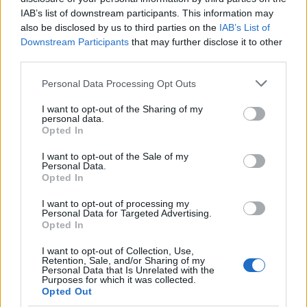
συλλογικά, αποφασίζουμε δημοκρατικά, δρούμε
IAB’s list of downstream participants. This information may
ενιαία. Αυτό θα είναι το χαρακτηριστικό την
also be disclosed by us to third parties on the
IAB’s List of
επόμενη ημέρα».
Downstream Participants
that may further disclose it to other
third parties.
Please note that this website/app uses one or more Google
Personal Data Processing Opt Outs
services and may gather and store information including but
not limited to your visit or usage behaviour. You may click to
I want to opt-out of the Sharing of my
personal data.
grant or deny consent to Google and its third-party tags to
Opted In
use your data for below specified purposes in below Google
consent section.
I want to opt-out of the Sale of my
Personal Data.
Opted In
I want to opt-out of processing my
Personal Data for Targeted Advertising.
Opted In
I want to opt-out of Collection, Use,
Retention, Sale, and/or Sharing of my
Personal Data that Is Unrelated with the
Purposes for which it was collected.
Opted Out