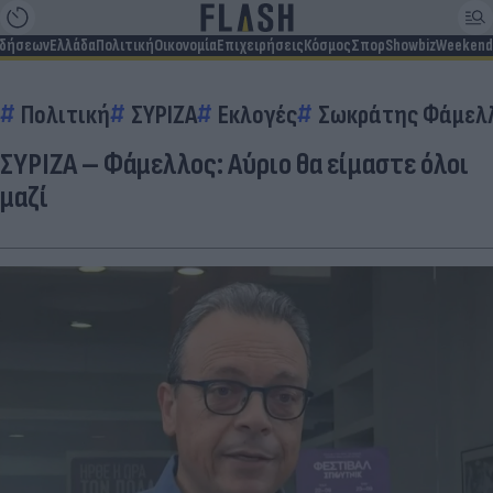
ιδήσεων
Ελλάδα
Πολιτική
Οικονομία
Επιχειρήσεις
Κόσμος
Σπορ
Showbiz
Weekend
Πολιτική
ΣΥΡΙΖΑ
Εκλογές
Σωκράτης Φάμελ
ΣΥΡΙΖΑ – Φάμελλος: Αύριο θα είμαστε όλοι
μαζί