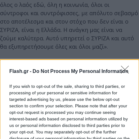
όλος ο λαός εδώ, όλη η κοινωνία, όλοι οι
σύντροφοι και συντρόφισσες, με απόλυτο σεβασμό
στο αποτέλεσμα και στον στόχο που δεν είναι ο
ΣΥΡΙΖΑ, είναι η Ελλάδα. Η ανάγκη μας είναι να
ζούμε καλύτερα. Αυτό υπηρετεί ο ΣΥΡΙΖΑ και αυτό
θα εξυπηρετήσουμε όλες και όλοι μαζί».
Σε ερώτηση για το πώς θα εξασφαλιστεί η ενότητα
Flash.gr -
Do Not Process My Personal Information
μετά τις εντάσεις της εβδομάδας που πέρασε,
απάντησε: «Έχουμε την δέσμευση των υποψηφίων
If you wish to opt-out of the sale, sharing to third parties, or
και έχουμε την δέσμευση της οικογένειας του
processing of your personal or sensitive information for
ΣΥΡΙΖΑ. Είναι σημαντική η συνολική επανεκκίνηση.
targeted advertising by us, please use the below opt-out
Περισσότερα από 150.000 μέλη θέλουν να είναι
section to confirm your selection. Please note that after your
opt-out request is processed you may continue seeing
δυνατός ο ΣΥΡΙΖΑ την επόμενη ημέρα. Είμαι
interest-based ads based on personal information utilized by
βέβαιος ότι θα είμαστε όλοι μαζί. Ο ΣΥΡΙΖΑ είναι
us or personal information disclosed to third parties prior to
ένα συλλογικό δημοκρατικό κόμμα, δρούμε
your opt-out. You may separately opt-out of the further
disclosure of your personal information by third parties on the