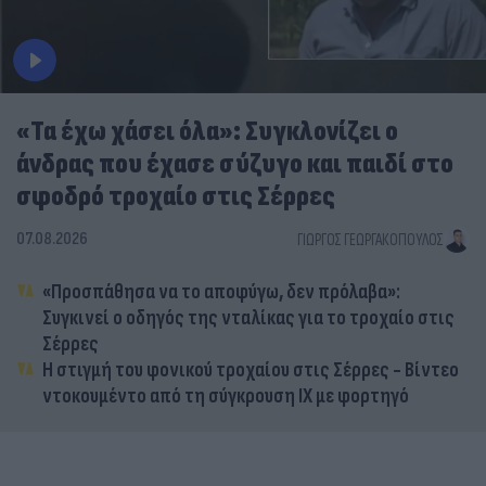
«Τα έχω χάσει όλα»: Συγκλονίζει ο
άνδρας που έχασε σύζυγο και παιδί στο
σφοδρό τροχαίο στις Σέρρες
07.08.2026
ΓΙΏΡΓΟΣ ΓΕΩΡΓΑΚΌΠΟΥΛΟΣ
«Προσπάθησα να το αποφύγω, δεν πρόλαβα»:
Συγκινεί ο οδηγός της νταλίκας για το τροχαίο στις
Σέρρες
Η στιγμή του φονικού τροχαίου στις Σέρρες - Βίντεο
ντοκουμέντο από τη σύγκρουση ΙΧ με φορτηγό