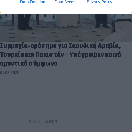
Data Deletion
Data Access
Privacy Policy
Συμμαχία-ορόσημο για Σαουδική Αραβία,
Τουρκία και Πακιστάν - Υπέγραψαν κοινό
αμυντικό σύμφωνο
07.08.2026