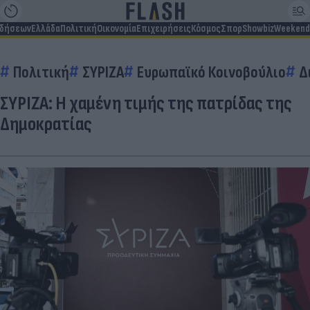
ιδήσεων
Ελλάδα
Πολιτική
Οικονομία
Επιχειρήσεις
Κόσμος
Σπορ
Showbiz
Weekend
Πολιτική
ΣΥΡΙΖΑ
Ευρωπαϊκό Κοινοβούλιο
Δ
ΣΥΡΙΖΑ: Η χαμένη τιμής της πατρίδας της
Δημοκρατίας