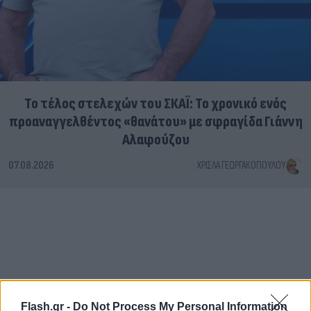
Το τέλος στελεχών του ΣΚΑΪ: Το χρονικό ενός
προαναγγελθέντος «θανάτου» με σφραγίδα Γιάννη
Αλαφούζου
07.08.2026
ΧΡΊΣΛΑ ΓΕΩΡΓΑΚΟΠΟΎΛΟΥ
Flash.gr -
Do Not Process My Personal Information