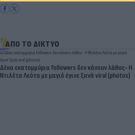
ΑΠΟ ΤΟ ΔΙΚΤΥΟ
Δέκα εκατομμύρια followers δεν κάνουν λάθος- Η
Ντιλέτα Λεότα με μαγιό έγινε ξανά viral (photos)