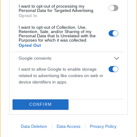
I want to opt-out of processing my
Personal Data for Targeted Advertising.
Opted In
I want to opt-out of Collection, Use,
Retention, Sale, and/or Sharing of my
Κάνε κλικ και δες περισσότερο
Personal Data that Is Unrelated with the
Purposes for which it was collected.
Flash.gr
στην αναζήτηση της
Google
Opted Out
Google consents
I want to allow Google to enable storage
related to advertising like cookies on web or
device identifiers in apps.
Διάβασε περισσότερα
CONFIRM
Πολιτική
ΣΥΡΙΖΑ
Εκλογές
Στέφανος Κασσελάκης
Data Deletion
Data Access
Privacy Policy