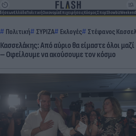
ιδήσεων
Ελλάδα
Πολιτική
Οικονομία
Επιχειρήσεις
Κόσμος
Σπορ
Showbiz
Weekend
Πολιτική
ΣΥΡΙΖΑ
Εκλογές
Στέφανος Κασσε
Κασσελάκης: Από αύριο θα είμαστε όλοι μαζί
– Οφείλουμε να ακούσουμε τον κόσμο