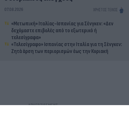
07.08.2026
ΧΡΉΣΤΟΣ ΤΈΛΙΟΣ
«Μετωπική» Ιταλίας-Ισπανίας για Σένγκεν: «Δεν
δεχόμαστε επιβολές από το εξωτερικό ή
τελεσίγραφα»
«Τελεσίγραφο» Ισπανίας στην Ιταλία για τη Σένγκεν:
Ζητά άρση των περιορισμών έως την Κυριακή