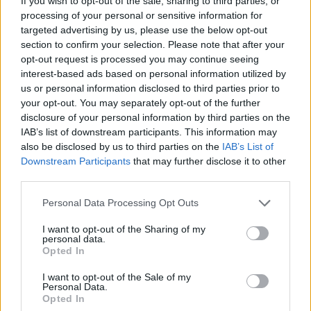
If you wish to opt-out of the sale, sharing to third parties, or
στιγμής. Έχουμε ακόμη χρόνο. Όλα κρίνονται
processing of your personal or sensitive information for
σήμερα. Χιλιάδες κόσμος είναι εγγυητής της
targeted advertising by us, please use the below opt-out
section to confirm your selection. Please note that after your
ενότητας του ΣΥΡΙΖΑ και της σύγχρονης
opt-out request is processed you may continue seeing
κυβερνώσας Αριστεράς που έχει ανάγκη η Ελλάδα.
interest-based ads based on personal information utilized by
Όλοι εμείς στην πρώτη γραμμή οφείλουμε να
us or personal information disclosed to third parties prior to
your opt-out. You may separately opt-out of the further
ακούσουμε τον κόσμο. Από αύριο θα είμαστε όλοι
disclosure of your personal information by third parties on the
μαζί», σχολίασε κατά την έξοδό του ο κύριος
IAB’s list of downstream participants. This information may
Κασσελάκης.
also be disclosed by us to third parties on the
IAB’s List of
Downstream Participants
that may further disclose it to other
third parties.
Please note that this website/app uses one or more Google
Personal Data Processing Opt Outs
services and may gather and store information including but
not limited to your visit or usage behaviour. You may click to
I want to opt-out of the Sharing of my
personal data.
grant or deny consent to Google and its third-party tags to
Opted In
use your data for below specified purposes in below Google
consent section.
I want to opt-out of the Sale of my
Personal Data.
Opted In