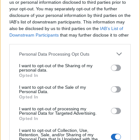
us or personal information disclosed to third parties prior to
προϋφιστάμενου νομοθετικού πλαισίου, που
your opt-out. You may separately opt-out of the further
καθιέρωνε υψηλότερου βαθμού εγγυήσεις κατά τη
disclosure of your personal information by third parties on the
IAB’s list of downstream participants. This information may
διαδικασία άρσης απορρήτου που διενεργούνταν
also be disclosed by us to third parties on the
IAB’s List of
από κρατικές αρχές για λόγους εθνικής ασφάλειας,
Downstream Participants
that may further disclose it to other
είναι απολύτως επιβεβλημένη. Ήδη, στη δημόσια
third parties.
σφαίρα έχουν καταγγελθεί παρακολουθήσεις είτε
Please note that this website/app uses one or more Google
Personal Data Processing Opt Outs
από κρατικές αρχές, είτε από ιδιώτες, που
services and may gather and store information including but
κατέχουν εξοπλισμό και λογισμικά
not limited to your visit or usage behaviour. You may click to
I want to opt-out of the Sharing of my
personal data.
grant or deny consent to Google and its third-party tags to
παρακολούθησης.
Opted In
use your data for below specified purposes in below Google
consent section.
I want to opt-out of the Sale of my
»Η Ελληνική Δημοκρατία δεν μπορεί η ίδια να
Personal Data.
Opted In
εμφανίζεται υποχωρητική σε σχέση με το πλαίσιο
που διαφύλασσε τα δικαιώματα των πολιτών στο
I want to opt-out of processing my
Personal Data for Targeted Advertising.
πεδίο αυτό και παράλληλα να ανέχεται τη συναφή
Opted In
δραστηριότητα παράνομων παρακολουθήσεων. Η
I want to opt-out of Collection, Use,
θεσμική αποκατάσταση της αρμοδιότητας της ΑΔΑΕ
Retention, Sale, and/or Sharing of my
Personal Data that Is Unrelated with the