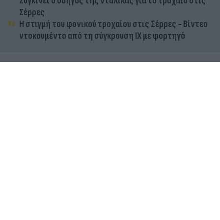
Συγκινεί ο οδηγός της νταλίκας για το τροχαίο στις
Σέρρες
Η στιγμή του φονικού τροχαίου στις Σέρρες - Βίντεο
ντοκουμέντο από τη σύγκρουση ΙΧ με φορτηγό