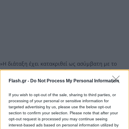
»Η διάταξη έχει κατακριθεί ως ασύμβατη με το
άρθρο 19 παρ. 1 του Συντάγματος (προστασία
απορρήτου των επικοινωνιών), με το άρθρο 8 της
Flash.gr -
Do Not Process My Personal Information
ΕΣΔΑ (δικαίωμα σεβασμού της ιδιωτικής και
οικογενειακής ζωής) και με το άρθρο 7 του Χάρτη
If you wish to opt-out of the sale, sharing to third parties, or
processing of your personal or sensitive information for
Θεμελιωδών Δικαιωμάτων της ΕΕ (σεβασμός της
targeted advertising by us, please use the below opt-out
ιδιωτικής και οικογενειακής ζωής).
section to confirm your selection. Please note that after your
opt-out request is processed you may continue seeing
interest-based ads based on personal information utilized by
»Η επαναφορά σε ισχύ και βελτίωση του