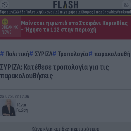
ιδήσεων
Ελλάδα
Πολιτική
Οικονομία
Επιχειρήσεις
Κόσμος
Σπορ
Showbiz
Weekend
Μαίνεται η φωτιά στο Στεφάνι Κορινθίας
BREAKING
- Ήχησε το 112 στην περιοχή
NEWS
Πολιτική
ΣΥΡΙΖΑ
Τροπολογία
παρακολουθή
ΣΥΡΙΖΑ: Κατέθεσε τροπολογία για τις
παρακολουθήσεις
28.07.2022 17:06
Τάνια
Γκιώση
Κάνε κλικ και δες περισσότερο