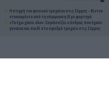
Η στιγμή του φονικού τροχαίου στις Σέρρες - Βίντεο
ντοκουμέντο από τη σύγκρουση ΙΧ με φορτηγό
«Τα έχω χάσει όλα»: Συγκλονίζει ο άνδρας που έχασε
γυναίκα και παιδί στο σφοδρό τροχαίο στις Σέρρες