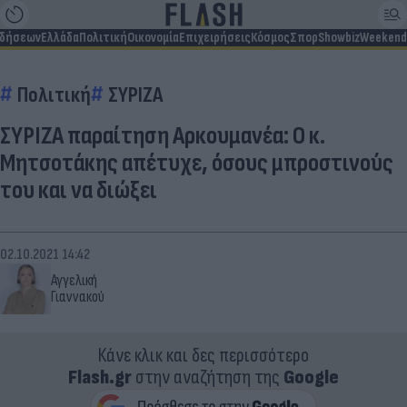
ιδήσεων
Ελλάδα
Πολιτική
Οικονομία
Επιχειρήσεις
Κόσμος
Σπορ
Showbiz
Weekend
Πολιτική
ΣΥΡΙΖΑ
ΣΥΡΙΖΑ παραίτηση Αρκουμανέα: Ο κ.
Μητσοτάκης απέτυχε, όσους μπροστινούς
του και να διώξει
02.10.2021 14:42
Αγγελική
Γιαννακού
Κάνε κλικ και δες περισσότερο
Flash.gr
στην αναζήτηση της
Google