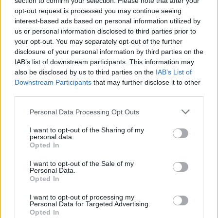
section to confirm your selection. Please note that after your
τρίτη σε θανάτους ανά 100.000 πολίτες στην ΕΕ εδώ
opt-out request is processed you may continue seeing
και ένα μήνα, την απαξίωση των επιστημόνων που
interest-based ads based on personal information utilized by
us or personal information disclosed to third parties prior to
ετοιμάζονται να πάρουν σειρά και αυτοί ως
your opt-out. You may separately opt-out of the further
αποδιοπομπαίοι τράγοι, την παταγώδη αποτυχία
disclosure of your personal information by third parties on the
στο εμβολιαστικό πρόγραμμα και μια κοινωνία
IAB’s list of downstream participants. This information may
also be disclosed by us to third parties on the
IAB’s List of
βαθιά διχασμένη, μήπως και κρυφτούν οι ευθύνες
Downstream Participants
that may further disclose it to other
τους».
third parties.
Please note that this website/app uses one or more Google
Personal Data Processing Opt Outs
services and may gather and store information including but
not limited to your visit or usage behaviour. You may click to
I want to opt-out of the Sharing of my
personal data.
grant or deny consent to Google and its third-party tags to
Opted In
use your data for below specified purposes in below Google
consent section.
I want to opt-out of the Sale of my
Personal Data.
Opted In
I want to opt-out of processing my
Personal Data for Targeted Advertising.
Opted In