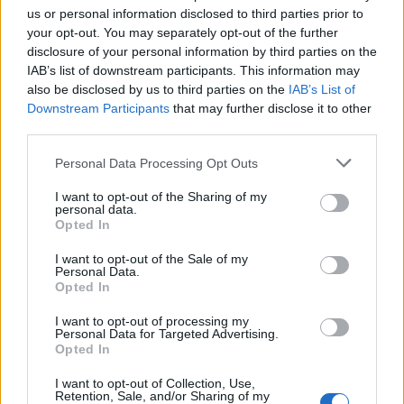
σημερινής Κεντρικής Επιτροπής, στην οποία
us or personal information disclosed to third parties prior to
αναφέρεται πως: «οποίος θεωρεί τις συλλογικές
your opt-out. You may separately opt-out of the further
αποφάσεις του κόμματος προϊόν διαπλοκής δεν
disclosure of your personal information by third parties on the
IAB’s list of downstream participants. This information may
μπορεί να είναι μέλος του κόμματος»
also be disclosed by us to third parties on the
IAB’s List of
Downstream Participants
that may further disclose it to other
Στην τροπολογία, η οποία έγινε αποδεκτή με
third parties.
ευρεία πλειοψηφία, αναφέρεται:
Please note that this website/app uses one or more Google
Personal Data Processing Opt Outs
services and may gather and store information including but
not limited to your visit or usage behaviour. You may click to
I want to opt-out of the Sharing of my
«Η συνεργασία των προοδευτικών και η
personal data.
grant or deny consent to Google and its third-party tags to
Opted In
ανασύνθεση της προοδευτικής παράταξης είναι
use your data for below specified purposes in below Google
ομόφωνες αποφάσεις τόσο του 4ου Συνεδρίου
consent section.
I want to opt-out of the Sale of my
Personal Data.
αλλά και της Κεντρικής Επιτροπής του ΣΥΡΙΖΑ-
Opted In
ΠΣ. Οι Συλλογικές αποφάσεις του κόμματος δεν
I want to opt-out of processing my
είναι προϊόν της διαπλοκής ούτε οι σύντροφοι που
Personal Data for Targeted Advertising.
τις ψήφισαν είναι υπομείνουμενοι από τη
Opted In
διαπλοκή.
I want to opt-out of Collection, Use,
Retention, Sale, and/or Sharing of my