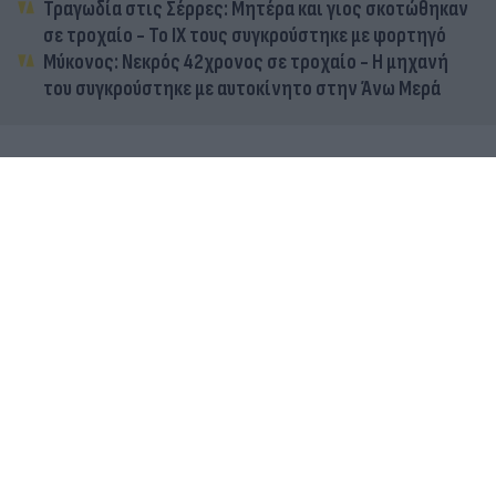
Τραγωδία στις Σέρρες: Μητέρα και γιος σκοτώθηκαν
σε τροχαίο - Το ΙΧ τους συγκρούστηκε με φορτηγό
Μύκονος: Νεκρός 42χρονος σε τροχαίο - Η μηχανή
του συγκρούστηκε με αυτοκίνητο στην Άνω Μερά