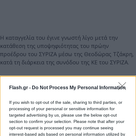
Η καταγγελία του έγινε γνωστή λίγο μετά την
κατάθεση της υποψηφιότητας του πρώην
προέδρου του ΣΥΡΙΖΑ μέσω της Θεοδώρας Τζάκρη,
κατά τη διάρκεια της συνόδου της ΚΕ του ΣΥΡΙΖΑ.
Τροπολογία από τους «87» που
Flash.gr -
Do Not Process My Personal Information
«φωτογραφίζει» Κασσελάκη
If you wish to opt-out of the sale, sharing to third parties, or
Μάλιστα λίγο αργότερα ο Γιάννης Μπουλέκος
processing of your personal or sensitive information for
(εκπρόσωπος των «87») έθεσε εαυτόν στη γραμμή
targeted advertising by us, please use the below opt-out
Μουμουλίδη και κατέθεσε τροπολογία,
section to confirm your selection. Please note that after your
προκειμένου να συμπεριληφθεί στην απόφαση της
opt-out request is processed you may continue seeing
interest-based ads based on personal information utilized by