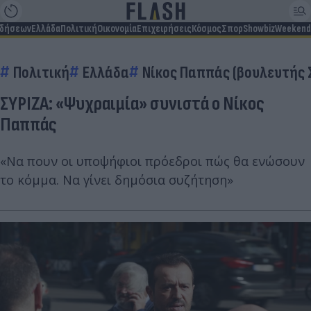
ιδήσεων
Ελλάδα
Πολιτική
Οικονομία
Επιχειρήσεις
Κόσμος
Σπορ
Showbiz
Weekend
Πολιτική
Ελλάδα
Νίκος Παππάς (βουλευτής 
ΣΥΡΙΖΑ: «Ψυχραιμία» συνιστά ο Νίκος
Παππάς
«Να πουν οι υποψήφιοι πρόεδροι πώς θα ενώσουν
το κόμμα. Να γίνει δημόσια συζήτηση»