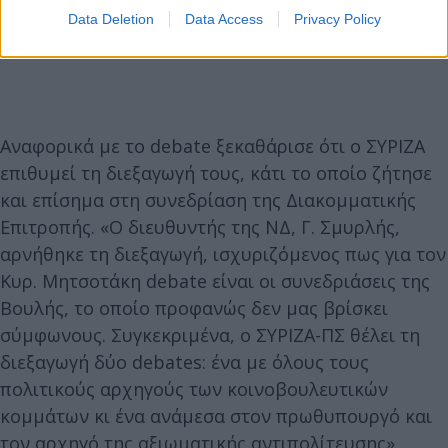
Data Deletion
Data Access
Privacy Policy
Αναφορικά με το debate ξεκαθάρισε ότι ο ΣΥΡΙΖΑ
επιθυμεί τη διεξαγωγή τους, κάτι το οποίο ζήτησε
και επίσημα στη συνεδρίαση της Διακομματικής
Επιτροπής. «Ο διευθυντής της ΝΔ, Γ. Σμυρλής,
αρνήθηκε τη διεξαγωγή, ισχυριζόμενος πως για τον
Κυρ. Μητσοτάκη debate είναι οι συνεδριάσεις της
Βουλής, το οποίο προφανώς δεν μας βρίσκει
σύμφωνους. Συγκεκριμένα, ο ΣΥΡΙΖΑ-ΠΣ θέλει τη
διεξαγωγή δύο debates: ένα με όλους τους
πολιτικούς αρχηγούς των κοινοβουλευτικών
κομμάτων κι ένα ανάμεσα στον πρωθυπουργό και
τον αρχηγό της αξιωματικής αντιπολίτευσης»,