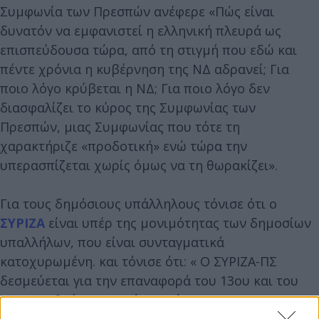
Συμφωνία των Πρεσπών ανέφερε «Πώς είναι
δυνατόν να εμφανιστεί η ελληνική πλευρά ως
επισπεύδουσα τώρα, από τη στιγμή που εδώ και
πέντε χρόνια η κυβέρνηση της ΝΔ αδρανεί; Για
ποιο λόγο κρύβεται η ΝΔ; Για ποιο λόγο δεν
διασφαλίζει το κύρος της Συμφωνίας των
Πρεσπών, μιας Συμφωνίας που τότε τη
χαρακτήριζε «προδοτική» ενώ τώρα την
υπερασπίζεται χωρίς όμως να τη θωρακίζει».
Για τους δημόσιους υπάλληλους τόνισε ότι ο
ΣΥΡΙΖΑ
είναι υπέρ της μονιμότητας των δημοσίων
υπαλλήλων, που είναι συνταγματικά
κατοχυρωμένη. και τόνισε ότι: « Ο ΣΥΡΙΖΑ-ΠΣ
δεσμεύεται για την επαναφορά του 13ου και του
14ου μισθού στο Δημόσιο, κάτι που ο Κυρ.