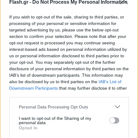
Μητσοτάκης απέρριψε πρόσφατα. Επιπλέον,
Flash.gr -
Do Not Process My Personal Information
ζητάμε αύξηση 10% στους μισθούς των δημοσίων
υπαλλήλων.»
If you wish to opt-out of the sale, sharing to third parties, or
processing of your personal or sensitive information for
targeted advertising by us, please use the below opt-out
Για τις ευρωεκλογές, σημείωσε ότι ο στόχος του
section to confirm your selection. Please note that after your
ΣΥΡΙΖΑ-ΠΣ στις ευρωεκλογές είναι η πολιτική
opt-out request is processed you may continue seeing
ανατροπή: « Να πάψει η εικόνα της απόλυτης
interest-based ads based on personal information utilized by
us or personal information disclosed to third parties prior to
κυριαρχίας του κ. Μητσοτάκη και να τεθούν οι
your opt-out. You may separately opt-out of the further
βάσεις για την προοδευτική αλλαγή. Αν ο ΣΥΡΙΖΑ-ΠΣ
disclosure of your personal information by third parties on the
δεν καταφέρει να βγει πρώτος, επιδιώκει τη μείωση
IAB’s list of downstream participants. This information may
also be disclosed by us to third parties on the
IAB’s List of
της ψαλίδας σε σχέση με τη ΝΔ, αλλά και τη μείωση
Downstream Participants
that may further disclose it to other
των ποσοστών του κυβερνώντος κόμματος. Σε
third parties.
κάθε περίπτωση, ο ΣΥΡΙΖΑ-ΠΣ θα είναι πρώτο
Please note that this website/app uses one or more Google
Personal Data Processing Opt Outs
κόμμα στις εθνικές εκλογές».
services and may gather and store information including but
not limited to your visit or usage behaviour. You may click to
I want to opt-out of the Sharing of my
personal data.
grant or deny consent to Google and its third-party tags to
Opted In
use your data for below specified purposes in below Google
consent section.