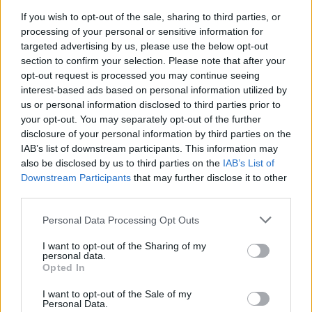
If you wish to opt-out of the sale, sharing to third parties, or
processing of your personal or sensitive information for
targeted advertising by us, please use the below opt-out
section to confirm your selection. Please note that after your
opt-out request is processed you may continue seeing
interest-based ads based on personal information utilized by
us or personal information disclosed to third parties prior to
Από την πρώτη στιγμή ο ΣΥΡΙΖΑ – ΠΣ ζήτησε να
your opt-out. You may separately opt-out of the further
disclosure of your personal information by third parties on the
αποκαλύψει η ΕΥΠ ποιοι είναι οι υποτιθέμενοι
IAB’s list of downstream participants. This information may
εθνικοί λόγοι για τους οποίους τέθηκε υπό
also be disclosed by us to third parties on the
IAB’s List of
παρακολούθηση ο κ. Ανδρουλάκης.
Downstream Participants
that may further disclose it to other
third parties.
Αντιθέτως, το ΠΑΣΟΚ – ΚΙΝΑΛ και ο Πρόεδρός του
Please note that this website/app uses one or more Google
Personal Data Processing Opt Outs
services and may gather and store information including but
συνεχίζουν τον μονομέτωπο αγώνα τους εναντίον
not limited to your visit or usage behaviour. You may click to
I want to opt-out of the Sharing of my
του ΣΥΡΙΖΑ-ΠΣ, αφήνοντας στο απυρόβλητο τον κ.
personal data.
grant or deny consent to Google and its third-party tags to
Opted In
Μητσοτάκη.
use your data for below specified purposes in below Google
Τακτική που ακολούθησαν όλο το διάστημα πριν
consent section.
I want to opt-out of the Sale of my
Personal Data.
από τις εθνικές εκλογές, υπονομεύοντας συνειδητά