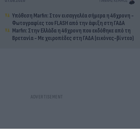
07.08.2026
ΓΙΆΝΝΗΣ ΚΈΜΜΟΣ
Υπόθεση Marfin: Στον εισαγγελέα σήμερα η 46χρονη -
Φωτογραφίες του FLASH από την άφιξη στη ΓΑΔΑ
Marfin: Στην Ελλάδα η 46χρονη που εκδόθηκε από τη
Βρετανία - Με χειροπέδες στη ΓΑΔΑ (εικόνες-βίντεο)