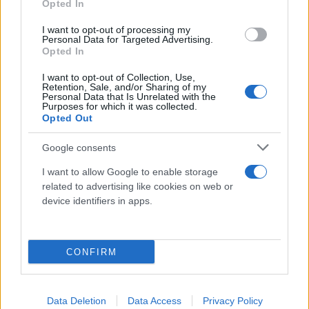
Opted In
κάθε προοπτική συγκρότησης μιας προοδευτικής
I want to opt-out of processing my
κυβέρνησης.
Personal Data for Targeted Advertising.
Opted In
Ο κ. Ανδρουλάκης συνεχίζει να αντιμετωπίζει ως
μοναδικό εχθρό του τον ΣΥΡΙΖΑ-ΠΣ. Η σημερινή
I want to opt-out of Collection, Use,
Retention, Sale, and/or Sharing of my
ανακοίνωση του ΠΑΣΟΚ – ΚΙΝΑΛ το επιβεβαιώνει.
Personal Data that Is Unrelated with the
Purposes for which it was collected.
Πέραν τούτου, μόνο ως «δώρο» προς τον κ.
Opted Out
Μητσοτάκη μπορεί να εκληφθεί, λίγες μόλις ημέρες
μετά την πρωτοφανή θεσμική εκτροπή στο
Google consents
κοινοβούλιο με θύμα την ΑΔΑΕ και με προφανή
I want to allow Google to enable storage
στόχο τη συγκάλυψη του σκανδάλου των
related to advertising like cookies on web or
υποκλοπών.
device identifiers in apps.
Ανεξαρτήτως των μικροπολιτικών παιχνιδιών του
CONFIRM
ΠΑΣΟΚ – ΚΙΝΑΛ, η κυβέρνηση είναι υποχρεωμένη να
απαντήσει ευθέως: ποιοι ήταν οι επικαλούμενοι
εθνικοί λόγοι της παρακολούθησης του κ.
Data Deletion
Data Access
Privacy Policy