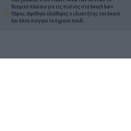
θεσμικό πλαίσιο για τις πισίνες στα beach bar»
Πάρος: Αφέθηκε ελεύθερος ο ιδιοκτήτης του beach
bar όπου πνίγηκε το 4χρονο παιδί