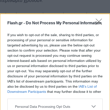
περιθώριο χρόνου».
Σκληραίνοντας ωστόσο τη στάση της απέναντι στον
Νίκο Φίλη, είπε πως ο Στέφανος Κασσελάκης είχε
Flash.gr -
Do Not Process My Personal Information
επιχειρήσει να μιλήσει μαζί του ωστόσο αυτό δεν
κατέστη δυνατόν, ενώ τον κατηγόρησε πως
If you wish to opt-out of the sale, sharing to third parties, or
processing of your personal or sensitive information for
αντιπολιτεύεται την κυβέρνηση Τσίπρα στην οποία
targeted advertising by us, please use the below opt-out
ήταν και ο ίδιος μέλος αλλά και τον ίδιο τον
section to confirm your selection. Please note that after your
ΣΥΡΙΖΑ. Μάλιστα πρόσθεσε πως ενώ θα έπρεπε να
opt-out request is processed you may continue seeing
στρέφει την κριτική της κατά της κυβέρνησης
interest-based ads based on personal information utilized by
us or personal information disclosed to third parties prior to
Μητσοτάκη, εκείνη αναγκάζεται να σχολιάζει τα
your opt-out. You may separately opt-out of the further
όσα λένε σύντροφοί της, των οποίων τη στάση
disclosure of your personal information by third parties on the
χαρακτήρισε ύποπτη.
IAB’s list of downstream participants. This information may
also be disclosed by us to third parties on the
IAB’s List of
Downstream Participants
that may further disclose it to other
Από τα «πυρά» της
Δώρας Αυγέρη
δεν ξέφυγε ούτε
third parties.
ο Γιώργος Κατρούγκαλος για τον οποίο είπε πως
Please note that this website/app uses one or more Google
Personal Data Processing Opt Outs
έκανε ένα «παιδαριώδες λάθος» αν και είναι από