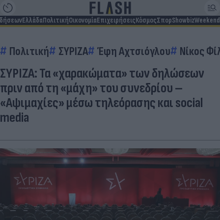
ιδήσεων
Ελλάδα
Πολιτική
Οικονομία
Επιχειρήσεις
Κόσμος
Σπορ
Showbiz
Weekend
Πολιτική
ΣΥΡΙΖΑ
Έφη Αχτσιόγλου
Νίκος Φί
ΣΥΡΙΖΑ: Τα «χαρακώματα» των δηλώσεων
πριν από τη «μάχη» του συνεδρίου –
«Αψιμαχίες» μέσω τηλεόρασης και social
media