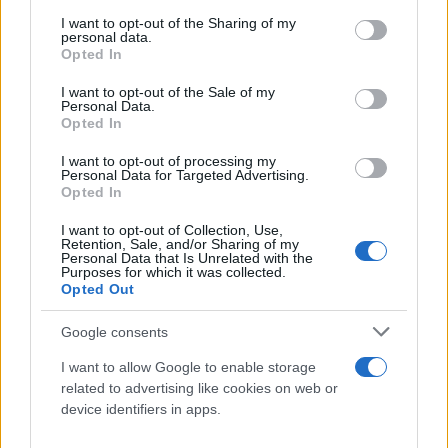
services and may gather and store information including but
τους ανθρώπους που δεν κάνουν λάθος εύκολα και
not limited to your visit or usage behaviour. You may click to
I want to opt-out of the Sharing of my
personal data.
grant or deny consent to Google and its third-party tags to
τόνισε πως ο νόμος Κατρούγκαλος δημιούργησε
Opted In
use your data for below specified purposes in below Google
προβλήματα στον ΣΥΡΙΖΑ.
consent section.
I want to opt-out of the Sale of my
Personal Data.
Opted In
I want to opt-out of processing my
Personal Data for Targeted Advertising.
Opted In
I want to opt-out of Collection, Use,
Retention, Sale, and/or Sharing of my
Personal Data that Is Unrelated with the
Purposes for which it was collected.
Opted Out
Google consents
I want to allow Google to enable storage
related to advertising like cookies on web or
device identifiers in apps.