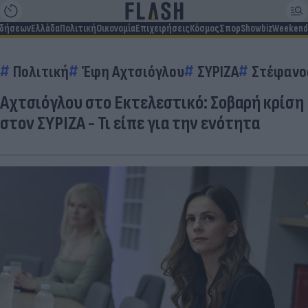
ιδήσεων
Ελλάδα
Πολιτική
Οικονομία
Επιχειρήσεις
Κόσμος
Σπορ
Showbiz
Weekend
Πολιτική
Έφη Αχτσιόγλου
ΣΥΡΙΖΑ
Στέφανο
Αχτσιόγλου στο Εκτελεστικό: Σοβαρή κρίση
στον ΣΥΡΙΖΑ - Τι είπε για την ενότητα