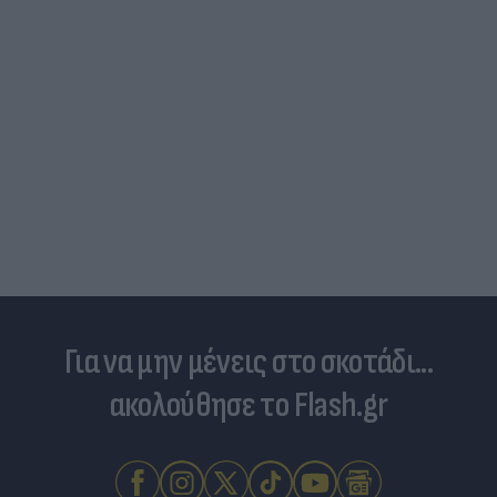
Και οι μαϊμούδες έχουν κατοικίδια! Οι
επιστήμονες ρίχνουν φως στις "φιλίες" μεταξύ
διαφορετικών ειδών
Για να μην μένεις στο σκοτάδι...
ακολούθησε το Flash.gr