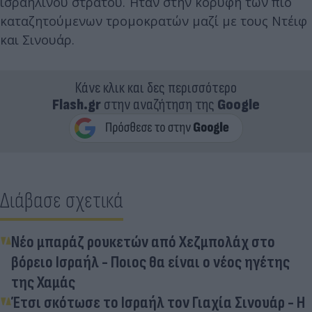
ισραηλινού στρατού. Ήταν στην κορυφή των πιο
καταζητούμενων τρομοκρατών μαζί με τους Ντέιφ
και Σινουάρ.
Κάνε κλικ και δες περισσότερο
Flash.gr
στην αναζήτηση της
Google
Διάβασε σχετικά
Νέο μπαράζ ρουκετών από Χεζμπολάχ στο
βόρειο Ισραήλ - Ποιος θα είναι ο νέος ηγέτης
της Χαμάς
Έτσι σκότωσε το Ισραήλ τον Γιαχία Σινουάρ - Η