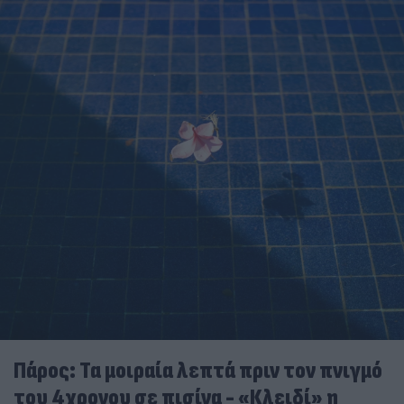
Πάρος: Τα μοιραία λεπτά πριν τον πνιγμό
του 4χρονου σε πισίνα - «Κλειδί» η