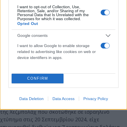
αναγνωριστικά μη επανδρωμένα αεροσκάφη βαθιά
I want to opt-out of Collection, Use,
στο Ισραήλ, διεισδύοντας στα αμυντικά του
Retention, Sale, and/or Sharing of my
Personal Data that Is Unrelated with the
συστήματα, τα οποία είχαν επικεντρωθεί κυρίως
Purposes for which it was collected.
στους πυραύλους.
Opted Out
Google consents
Ιμπραήμ Κουμπάισι:
Ηγήθηκε της μονάδας
I want to allow Google to enable storage
πυραύλων της Χεζμπολάχ. Ο ισραηλινός στρατός
related to advertising like cookies on web or
σημειώνει ότι ο Κουμπάισι σχεδίαζε την απαγωγή
device identifiers in apps.
και τη δολοφονία τριών Ισραηλινών στρατιωτών
στα βόρεια σύνορα το 2000, τα σώματα των οποίων
επεστράφησαν σε ανταλλαγή αιχμαλώτων με τη
CONFIRM
Χεζμπολάχ τέσσερα χρόνια αργότερα.
Data Deletion
Data Access
Privacy Policy
Ιμπραήμ Ακίλ:
Ο Ακίλ, διοικητής των επιχειρήσεων
της Χεζμπολάχ που σκοτώθηκε σε ισραηλινό
χτύπημα στις 20 Σεπτεμβρίου 2024, είχε
επικυρηχθεί διεθνώς για 7 εκατομμύρια δολάρια.