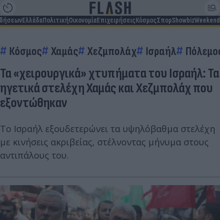
ιδήσεων
Ελλάδα
Πολιτική
Οικονομία
Επιχειρήσεις
Κόσμος
Σπορ
Showbiz
Weekend
Κόσμος
Χαμάς
Χεζμπολάχ
Ισραήλ
Πόλεμο
Τα «χειρουργικά» χτυπήματα του Ισραήλ: Τα
ηγετικά στελέχη Χαμάς και Χεζμπολάχ που
εξοντώθηκαν
Το Ισραήλ εξουδετερώνει τα υψηλόβαθμα στελέχη
με κινήσεις ακριβείας, στέλνοντας μήνυμα στους
αντιπάλους του.