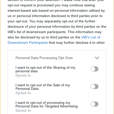
opt-out request is processed you may continue seeing
interest-based ads based on personal information utilized by
us or personal information disclosed to third parties prior to
your opt-out. You may separately opt-out of the further
disclosure of your personal information by third parties on the
IAB’s list of downstream participants. This information may
also be disclosed by us to third parties on the
IAB’s List of
Downstream Participants
that may further disclose it to other
third parties.
Please note that this website/app uses one or more Google
Personal Data Processing Opt Outs
services and may gather and store information including but
not limited to your visit or usage behaviour. You may click to
I want to opt-out of the Sharing of my
personal data.
grant or deny consent to Google and its third-party tags to
Opted In
use your data for below specified purposes in below Google
Μοχάμεντ Σρουρ:
Ο Σρουρ ήταν ο επικεφαλής της
consent section.
I want to opt-out of the Sale of my
μονάδας drone της Χεζμπολάχ, η οποία
Personal Data.
Opted In
χρησιμοποιήθηκε για πρώτη φορά σε αυτήν την
τρέχουσα σύγκρουση με το Ισραήλ. Υπό την ηγεσία
I want to opt-out of processing my
Personal Data for Targeted Advertising.
του, η Χεζμπολάχ εκτόξευσε εκρηκτικά και
Opted In