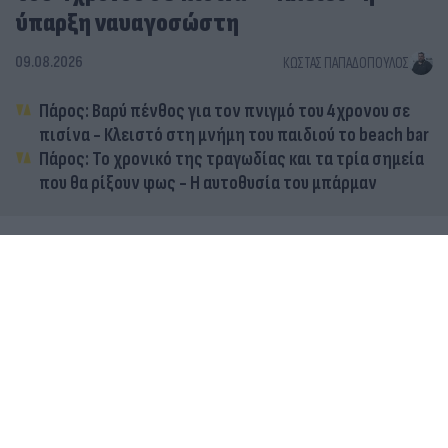
ύπαρξη ναυαγοσώστη
09.08.2026
ΚΏΣΤΑΣ ΠΑΠΑΔΌΠΟΥΛΟΣ
Πάρος: Βαρύ πένθος για τον πνιγμό του 4χρονου σε
πισίνα - Κλειστό στη μνήμη του παιδιού το beach bar
Πάρος: Το χρονικό της τραγωδίας και τα τρία σημεία
που θα ρίξουν φως - Η αυτοθυσία του μπάρμαν