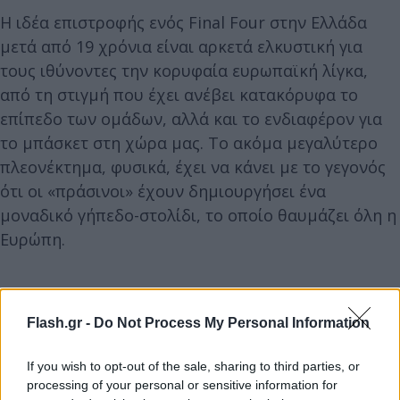
Η ιδέα επιστροφής ενός Final Four στην Ελλάδα
μετά από 19 χρόνια είναι αρκετά ελκυστική για
τους ιθύνοντες την κορυφαία ευρωπαϊκή λίγκα,
από τη στιγμή που έχει ανέβει κατακόρυφα το
επίπεδο των ομάδων, αλλά και το ενδιαφέρον για
το μπάσκετ στη χώρα μας. Το ακόμα μεγαλύτερο
πλεονέκτημα, φυσικά, έχει να κάνει με το γεγονός
ότι οι «πράσινοι» έχουν δημιουργήσει ένα
μοναδικό γήπεδο-στολίδι, το οποίο θαυμάζει όλη η
Ευρώπη.
Flash.gr -
Do Not Process My Personal Information
If you wish to opt-out of the sale, sharing to third parties, or
processing of your personal or sensitive information for