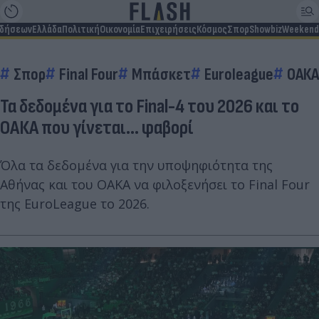
ιδήσεων
Ελλάδα
Πολιτική
Οικονομία
Επιχειρήσεις
Κόσμος
Σπορ
Showbiz
Weekend
Σπορ
Final Four
Μπάσκετ
Euroleague
ΟΑΚΑ
Τα δεδομένα για το Final-4 του 2026 και το
ΟΑΚΑ που γίνεται... φαβορί
Όλα τα δεδομένα για την υποψηφιότητα της
Αθήνας και του ΟΑΚΑ να φιλοξενήσει το Final Four
της EuroLeague το 2026.