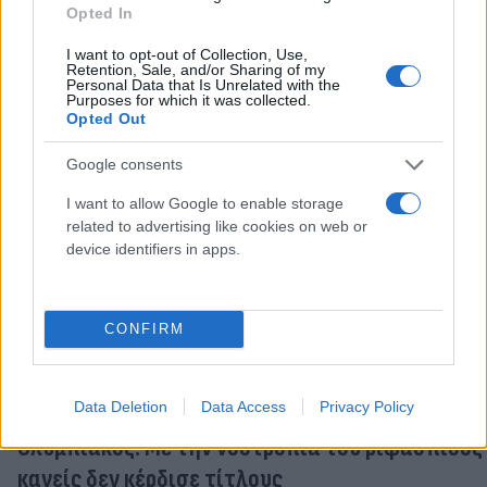
Opted In
I want to opt-out of Collection, Use,
Διαβάστε την συνέχεια του άρθρου
εδώ
Retention, Sale, and/or Sharing of my
Personal Data that Is Unrelated with the
Purposes for which it was collected.
Opted Out
Κάνε κλικ και δες περισσότερο
Flash.gr
στην αναζήτηση της
Google
Google consents
I want to allow Google to enable storage
related to advertising like cookies on web or
device identifiers in apps.
Διάβασε σχετικά
CONFIRM
Η νέα ανάρτηση του Γιαννακόπουλου για το
Data Deletion
Data Access
Privacy Policy
ΣΕΦ!
Ολυμπιακός: Με την νοοτροπία του ριψάσπιδος
κανείς δεν κέρδισε τίτλους