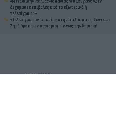
«Μετωπική» Ιταλίας-Ισπανίας για Σένγκεν: «Δεν
δεχόμαστε επιβολές από το εξωτερικό ή
τελεσίγραφα»
«Τελεσίγραφο» Ισπανίας στην Ιταλία για τη Σένγκεν:
Ζητά άρση των περιορισμών έως την Κυριακή