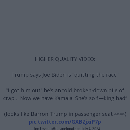
HIGHER QUALITY VIDEO:
Trump says Joe Biden is “quitting the race"
"I got him out” he’s an “old broken-down pile of
crap… Now we have Kamala. She’s so f—king bad”
(looks like Barron Trump in passenger seat 👀👀)
pic.twitter.com/GXBZjxiP7p
— Jon Levine (@LevineJonathan)
July 4, 2024