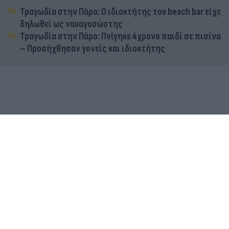
Τραγωδία στην Πάρο: Ο ιδιοκτήτης του beach bar είχε
δηλωθεί ως ναυαγοσώστης
Τραγωδία στην Πάρο: Πνίγηκε 4χρονο παιδί σε πισίνα
– Προσήχθησαν γονείς και ιδιοκτήτης