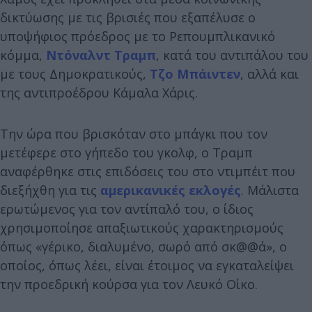
δικτύωσης με τις βρισιές που εξαπέλυσε ο
υποψήφιος πρόεδρος με το Ρεπουμπλικανικό
κόμμα,
Ντόναλντ Τραμπ
, κατά του αντιπάλου του
με τους Δημοκρατικούς,
Τζο Μπάιντεν
, αλλά και
της αντιπροέδρου Κάμαλα Χάρις.
Την ώρα που βρισκόταν στο μπάγκι που τον
μετέφερε στο γήπεδο του γκολφ, ο Τραμπ
αναφέρθηκε στις επιδόσεις του στο ντιμπέιτ που
διεξήχθη για τις
αμερικανικές εκλογές
. Μάλιστα
ερωτώμενος για τον αντίπαλό του, ο ίδιος
χρησιμοποίησε απαξιωτικούς χαρακτηρισμούς
όπως «γέρικο, διαλυμένο, σωρό από σκ@@ά», ο
οποίος, όπως λέει, είναι έτοιμος να εγκαταλείψει
την προεδρική κούρσα για τον Λευκό Οίκο.