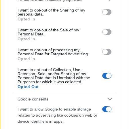
services and may gather and store information including but
που είναι κακό είναι να χάνεις στις εκλογές και να
not limited to your visit or usage behaviour. You may click to
I want to opt-out of the Sharing of my
καλείς τον όχλο να επιτεθεί στο Καπιτώλιο, αυτό
personal data.
grant or deny consent to Google and its third-party tags to
Opted In
που είναι κακό είναι να μην πληρώνεις τους
use your data for below specified purposes in below Google
consent section.
φόρους σου» και προσέθεσε ότι «θέλει να κάνει
I want to opt-out of the Sale of my
Personal Data.
τον εαυτό του δικτάτορα». «Έχει διαπράξει 34
Opted In
κακουργήματα» καταλήγει η δήλωση.
I want to opt-out of processing my
Personal Data for Targeted Advertising.
Opted In
Τι δείχνουν οι δημοσκοπήσεις
I want to opt-out of Collection, Use,
Retention, Sale, and/or Sharing of my
O Αμερικανός πρόεδρος Τζο Μπάιντεν ισοφάρισε
Personal Data that Is Unrelated with the
Purposes for which it was collected.
τον Ρεπουμπλικάνο Ντόναλντ Τραμπ αυτή την
Opted Out
εβδομάδα στη μάχη ενόψει των εκλογών του
Νοεμβρίου, σε μια ένδειξη ότι ο αγώνας παραμένει
Google consents
αμφίρροπος ακόμα και μετά τις επιδόσεις του
I want to allow Google to enable storage
Δημοκρατικού σε πρόσφατη τηλεμαχία στις οποίες
related to advertising like cookies on web or
ασκήθηκε σκληρή κριτική, σύμφωνα με νέα
device identifiers in apps.