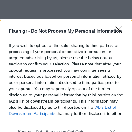
🚨 LEAKED VIDEO: Trump on Biden he’s “quitting
Flash.gr -
Do Not Process My Personal Information
the race.. I got him out” he’s an “old broken-down
pile of crap… Now we have Kamala. She’s so f—king
If you wish to opt-out of the sale, sharing to third parties, or
bad”
processing of your personal or sensitive information for
targeted advertising by us, please use the below opt-out
section to confirm your selection. Please note that after your
pic.twitter.com/G9eLy1hmIc
opt-out request is processed you may continue seeing
— Benny Johnson (@bennyjohnson)
July 4, 2024
interest-based ads based on personal information utilized by
us or personal information disclosed to third parties prior to
your opt-out. You may separately opt-out of the further
Η απάντηση της ομάδας Μπάιντεν
disclosure of your personal information by third parties on the
IAB’s list of downstream participants. This information may
Η ομάδα του νυν προέδρου απάντησε στους
also be disclosed by us to third parties on the
IAB’s List of
σχολιασμούς του Τραμπ με μια αιχμηρή
Downstream Participants
that may further disclose it to other
third parties.
ανακοίνωση. «Όχι Ντόναλντ. Αυτό που είναι κακό
είναι να στερείς τα δικαιώματα των γυναικών, αυτό
Please note that this website/app uses one or more Google
Personal Data Processing Opt Outs