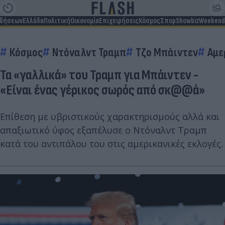
ιδήσεων
Ελλάδα
Πολιτική
Οικονομία
Επιχειρήσεις
Κόσμος
Σπορ
Showbiz
Weekend
Κόσμος
Ντόναλντ Τραμπ
Τζο Μπάιντεν
Αμε
Τα «γαλλικά» του Τραμπ για Μπάιντεν -
«Είναι ένας γέρικος σωρός από σκ@@ά»
Επίθεση με υβριστικούς χαρακτηρισμούς αλλά και
απαξιωτικό ύφος εξαπέλυσε ο Ντόναλντ Τραμπ
κατά του αντιπάλου του στις αμερικανικές εκλογές.