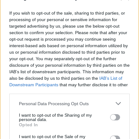
If you wish to opt-out of the sale, sharing to third parties, or
processing of your personal or sensitive information for
targeted advertising by us, please use the below opt-out
section to confirm your selection. Please note that after your
opt-out request is processed you may continue seeing
interest-based ads based on personal information utilized by
us or personal information disclosed to third parties prior to
Η Τεχνητή Νοημοσύνη «αλλάζει» τον εγκέφαλό
your opt-out. You may separately opt-out of the further
μας - Eπιστήμονες προειδοποιούν για νέα
disclosure of your personal information by third parties on the
ψηφιακή εξάρτηση
IAB’s list of downstream participants. This information may
also be disclosed by us to third parties on the
IAB’s List of
08.08.2026
ΒΑΣΊΛΗΣ ΛΑΔΙΆΣ
Downstream Participants
that may further disclose it to other
third parties.
Please note that this website/app uses one or more Google
Personal Data Processing Opt Outs
services and may gather and store information including but
not limited to your visit or usage behaviour. You may click to
I want to opt-out of the Sharing of my
personal data.
grant or deny consent to Google and its third-party tags to
Opted In
use your data for below specified purposes in below Google
consent section.
I want to opt-out of the Sale of my