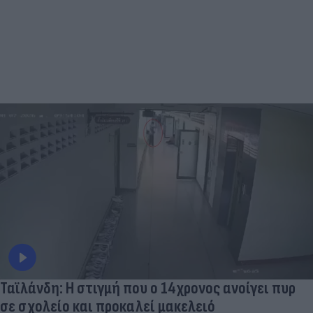
Ταϊλάνδη: Η στιγμή που ο 14χρονος ανοίγει πυρ
σε σχολείο και προκαλεί μακελειό