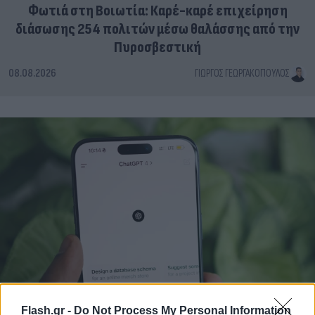
Φωτιά στη Βοιωτία: Καρέ-καρέ επιχείρηση
διάσωσης 254 πολιτών μέσω θαλάσσης από την
Πυροσβεστική
08.08.2026
ΓΙΏΡΓΟΣ ΓΕΩΡΓΑΚΌΠΟΥΛΟΣ
Flash.gr -
Do Not Process My Personal Information