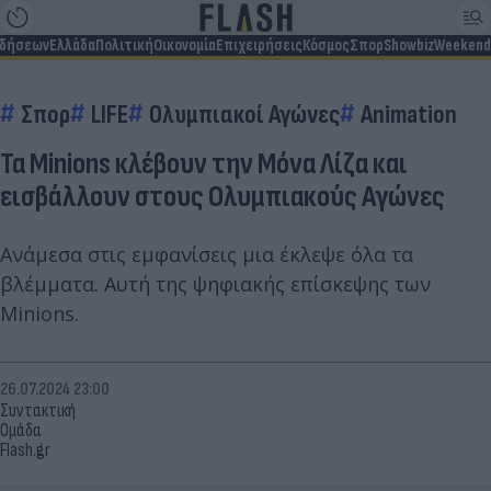
ιδήσεων
Ελλάδα
Πολιτική
Οικονομία
Επιχειρήσεις
Κόσμος
Σπορ
Showbiz
Weekend
Σπορ
LIFE
Ολυμπιακοί Αγώνες
Animation
Τα Minions κλέβουν την Μόνα Λίζα και
εισβάλλουν στους Ολυμπιακούς Αγώνες
Ανάμεσα στις εμφανίσεις μια έκλεψε όλα τα
βλέμματα. Αυτή της ψηφιακής επίσκεψης των
Minions.
26.07.2024 23:00
Συντακτική
Ομάδα
Flash.gr