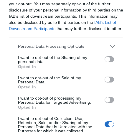
μήνυμα, αλλά τώρα θα συσπειρωθούν.
your opt-out. You may separately opt-out of the further
disclosure of your personal information by third parties on the
IAB’s list of downstream participants. This information may
Παράλληλα, η αύξηση ή μη της συμμέτοχης και η
also be disclosed by us to third parties on the
IAB’s List of
Downstream Participants
that may further disclose it to other
νίκη ή όχι του κ Μπακογιάννη, θα δείξει κατά
third parties.
πόσον το τελευταίο «ατυχές» τρίμηνο για την
κυβέρνηση, δεν έχει επηρεάσει τους ψηφοφόρους
Please note that this website/app uses one or more Google
Personal Data Processing Opt Outs
services and may gather and store information including but
της σε σημείο που να βρίσκονται ένα βήμα πριν
not limited to your visit or usage behaviour. You may click to
I want to opt-out of the Sharing of my
απομακρυνθούν από τον πολιτικό της χώρο.
personal data.
grant or deny consent to Google and its third-party tags to
Opted In
Δηλαδή, θα φανεί από το αποτέλεσμα, αν οι
use your data for below specified purposes in below Google
consent section.
νεοδημοκράτες ήθελαν απλώς να στείλουν ένα
I want to opt-out of the Sale of my
Personal Data.
προειδοποιητικό μήνυμα ή έχουν ήδη «σηκώσει
Opted In
πανιά γι αλλού».
I want to opt-out of processing my
Personal Data for Targeted Advertising.
Opted In
Από την άλλη, η επιτυχία η μη του
υποστηριζόμενου από το ΠΑΣΟΚ κ Δούκα, θα δώσει
I want to opt-out of Collection, Use,
Retention, Sale, and/or Sharing of my
μια σειρά από μηνύματα στην αντιπολίτευση
Personal Data that Is Unrelated with the
Purposes for which it was collected.