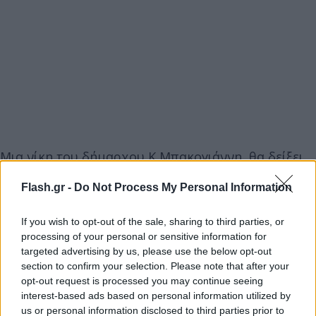
Μια νίκη του δήμαρχου Κ Μπακογιάννη, θα δείξει
αν οι ψηφοφόροι της ΝΔ, ψηφοφόροι που σε
Flash.gr -
Do Not Process My Personal Information
μεγάλο αριθμό απείχαν την περασμένη Κυριακή,
σήμερα θα συσπειρωθούν ενόψει του «κινδύνου»
If you wish to opt-out of the sale, sharing to third parties, or
να περάσει ο δήμος στην αντιπολίτευση. Αυτό θα
processing of your personal or sensitive information for
δείξει το σε ποιο βαθμό, η διαφωνία τους με τις
targeted advertising by us, please use the below opt-out
section to confirm your selection. Please note that after your
επιλογές Μπακογιάννη στην Αθήνα τα τελευταία
opt-out request is processed you may continue seeing
χρόνια, τους έχει επηρεάσει συνολικά –
interest-based ads based on personal information utilized by
αντικυβερνητικά ή απλώς θέλησαν να δώσουν ένα
us or personal information disclosed to third parties prior to