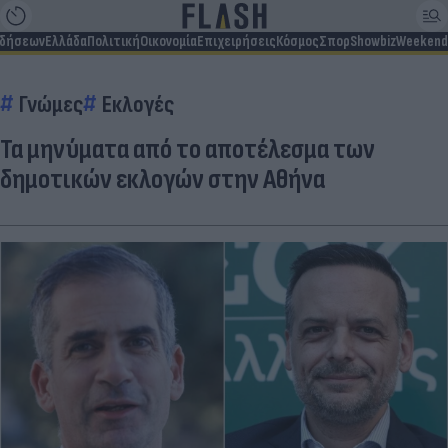
ιδήσεων
Ελλάδα
Πολιτική
Οικονομία
Επιχειρήσεις
Κόσμος
Σπορ
Showbiz
Weekend
Γνώμες
Εκλογές
Τα μηνύματα από το αποτέλεσμα των
δημοτικών εκλογών στην Αθήνα