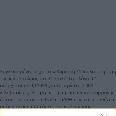
Συγκεκριμένα, μέχρι την Κυριακή 31 Ιουλίου, η τιμή
της κιλοβατώρας στο Οικιακό Τιμολόγιο Γ1
ανέρχεται σε 0,11058 για τις πρώτες 2.000
κιλοβατώρες. Η τιμή με τη ρήτρα αναπροσαρμογής
έφτανε περίπου τα 35 λεπτά/KWh ενώ στη συνέχεια
υπήρχαν οι επιδοτήσεις της κυβέρνησης.