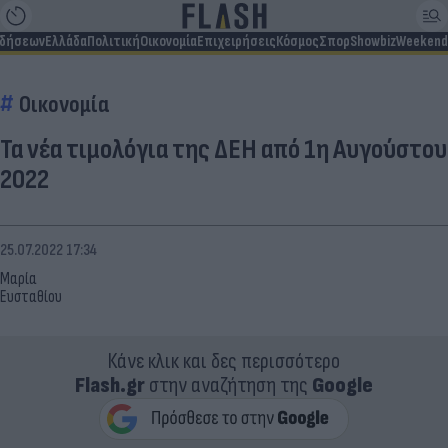
ιδήσεων
Ελλάδα
Πολιτική
Οικονομία
Επιχειρήσεις
Κόσμος
Σπορ
Showbiz
Weekend
Οικονομία
Τα νέα τιμολόγια της ΔΕΗ από 1η Αυγούστου
2022
25.07.2022 17:34
Μαρία
Ευσταθίου
Κάνε κλικ και δες περισσότερο
Flash.gr
στην αναζήτηση της
Google