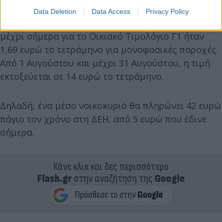
Data Deletion
Data Access
Privacy Policy
μεγάλη αύξηση έρχεται στο πάγιο της ΔΕΗ το οποίο
μέχρι σήμερα για το Οικιακό Τιμολόγιο Γ1 ήταν
1,69 ευρώ το τετράμηνο για μονοφασικές παροχές.
Από 1 Αυγούστου και μέχρι 31 Αυγούστου, η τιμή
εκτοξεύεται σε 14 ευρώ το τετράμηνο.
Δηλαδή, ένα μέσο νοικοκυριό θα πληρώνει 42 ευρώ
πάγιο τον χρόνο στη ΔΕΗ, από 5 ευρώ που έδινε
σήμερα.
Κάνε κλικ και δες περισσότερο
Flash.gr
στην αναζήτηση της
Google