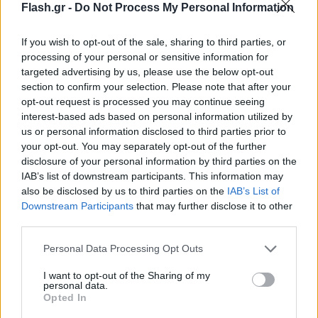
Flash.gr -
Do Not Process My Personal Information
Τιμοκατάλογος ΔΕΗ απο 1η Αυγούστου
2022
If you wish to opt-out of the sale, sharing to third parties, or
processing of your personal or sensitive information for
targeted advertising by us, please use the below opt-out
Από 1 Αυγούστου έως 31 Αυγούστου η χρέωση ανά
section to confirm your selection. Please note that after your
κιλοβατώρα θα είναι 0,4860 ευρώ, με την
opt-out request is processed you may continue seeing
interest-based ads based on personal information utilized by
κυβέρνηση να ανακοινώνει ότι με τις επιδοτήσεις
us or personal information disclosed to third parties prior to
οι τελικές τιμές θα ανέρχονται γύρω στα 16
your opt-out. You may separately opt-out of the further
λεπτά/KWh μετά
την επιδότηση Αυγούστου που
disclosure of your personal information by third parties on the
ανακοίνωσε ο κ. Σκρέκας
IAB’s list of downstream participants. This information may
also be disclosed by us to third parties on the
IAB’s List of
Downstream Participants
that may further disclose it to other
third parties.
Please note that this website/app uses one or more Google
Personal Data Processing Opt Outs
services and may gather and store information including but
not limited to your visit or usage behaviour. You may click to
I want to opt-out of the Sharing of my
personal data.
grant or deny consent to Google and its third-party tags to
Opted In
use your data for below specified purposes in below Google