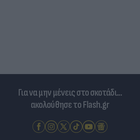
Δέκα εκατομμύρια followers δεν κάνουν λάθος- Η
Ντιλέτα Λεότα με μαγιό έγινε ξανά viral (photos)
Για να μην μένεις στο σκοτάδι...
ακολούθησε το Flash.gr