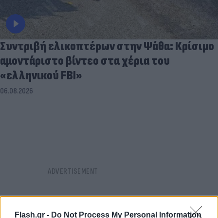
Συντριβή ελικοπτέρων στην Ψάθα: Κρίσιμο
αμοντάριστο βίντεο στα χέρια του
«ελληνικού FBI»
06.08.2026
Flash.gr -
Do Not Process My Personal Information