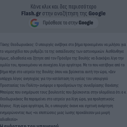
Κάνε κλικ και δες περισσότερο
Flash.gr
στην αναζήτηση της
Google
Τάκης Θεοδωρικάκος: Ο υπουργός ανέβηκε στο βήμα προκειμένου να μιλήσει για
το νομοσχέδιο που ρυθμίζει τα της εκπαίδευσης των αστυνομικών.
Αισθάνθηκε
όμως, αδιαθεσία και ζήτησε από τον Πρόεδρο της Βουλής να διακόψει λίγο την
ομιλία του
, προκειμένου να συνεχίσει λίγο αργότερα. Με το που κατέβηκε από το
βήμα πήγε στο ιατρείο της Βουλής όπου και βρίσκεται αυτή την ώρα, «Δεν
υπάρχει λόγος ανησυχίας για την κατάσταση τη υγείας του υπουργού
Προστασίας του Πολίτη» ανέφερε ο προεδρεύων της συνεδρίασης Θανάσης
Μπούρας που ενημέρωσε τους βουλευτές που βρίσκονται στην ολομέλεια ότι ο κ.
Θεοδωρικάκος θα παραμείνει στο ιατρείο για λίγη ώρα, για προληπτικούς
λόγους. Λίγη ώρα αργότερα, δε, ο υπουργός έκανε και σχετική ανάρτηση
ενημερώνοντας πως «οι επιπτώσεις μιας ίωσης προκάλεσαν μια μικρή
αδιαθεσία».
Η ανάρτηση του υπουργού