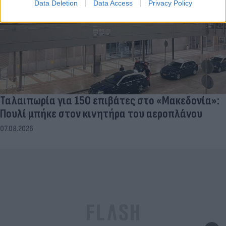
Data Deletion
Data Access
Privacy Policy
Ταλαιπωρία για 150 επιβάτες στο «Μακεδονία»:
Πουλί μπήκε στον κινητήρα του αεροπλάνου
07.08.2026