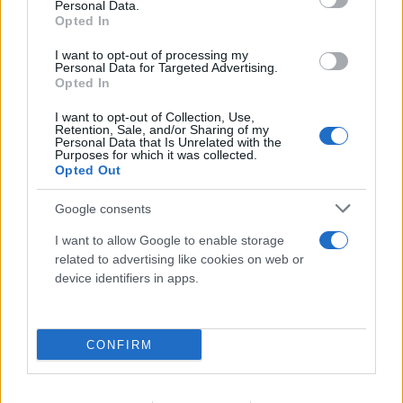
Personal Data.
Opted In
I want to opt-out of processing my
Personal Data for Targeted Advertising.
Opted In
I want to opt-out of Collection, Use,
Retention, Sale, and/or Sharing of my
Personal Data that Is Unrelated with the
Purposes for which it was collected.
Opted Out
Google consents
Κρίση στο κόμμα Καρυστιανού: Δύο ακόμη
I want to allow Google to enable storage
στελέχη αποχωρούν καταγγέλλοντας κλειστό
related to advertising like cookies on web or
σύστημα αποφάσεων
device identifiers in apps.
06.08.2026
CONFIRM