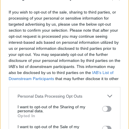
If you wish to opt-out of the sale, sharing to third parties, or
processing of your personal or sensitive information for
targeted advertising by us, please use the below opt-out
section to confirm your selection. Please note that after your
opt-out request is processed you may continue seeing
interest-based ads based on personal information utilized by
us or personal information disclosed to third parties prior to
your opt-out. You may separately opt-out of the further
disclosure of your personal information by third parties on the
IAB’s list of downstream participants. This information may
also be disclosed by us to third parties on the
IAB’s List of
Downstream Participants
that may further disclose it to other
third parties.
Αντιδράσεις στα social για τον θάνατο του
Please note that this website/app uses one or more Google
Personal Data Processing Opt Outs
κουταβιού που ζούσε με λύκους - Τι απαντά ο δρ
services and may gather and store information including but
Ζωολογίας
not limited to your visit or usage behaviour. You may click to
I want to opt-out of the Sharing of my
personal data.
grant or deny consent to Google and its third-party tags to
Opted In
06.08.2026
use your data for below specified purposes in below Google
consent section.
I want to opt-out of the Sale of my