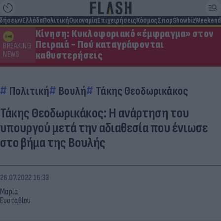
ιδήσεων
Ελλάδα
Πολιτική
Οικονομία
Επιχειρήσεις
Κόσμος
Σπορ
Showbiz
Weekend
Κίνηση: Κυκλοφοριακό «έμφραγμα» στον
Πειραιά - Πού καταγράφονται
BREAKING
καθυστερήσεις
NEWS
Πολιτική
Βουλή
Τάκης Θεοδωρικάκος
Τάκης Θεοδωρικάκος: Η ανάρτηση του
υπουργού μετά την αδιαθεσία που ένιωσε
στο βήμα της Βουλής
26.07.2022 16:33
Μαρία
Ευσταθίου