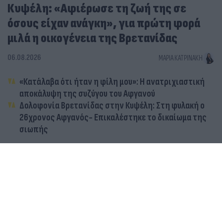
Κυψέλη: «Αφιέρωσε τη ζωή της σε
όσους είχαν ανάγκη», για πρώτη φορά
μιλά η οικογένεια της Βρετανίδας
06.08.2026
ΜΑΡΊΑ ΚΑΤΡΙΝΆΚΗ
«Κατάλαβα ότι ήταν η φίλη μου»: Η ανατριχιαστική
αποκάλυψη της συζύγου του Αφγανού
Δολοφονία Βρετανίδας στην Κυψέλη: Στη φυλακή ο
26χρονος Αφγανός- Επικαλέστηκε το δικαίωμα της
σιωπής