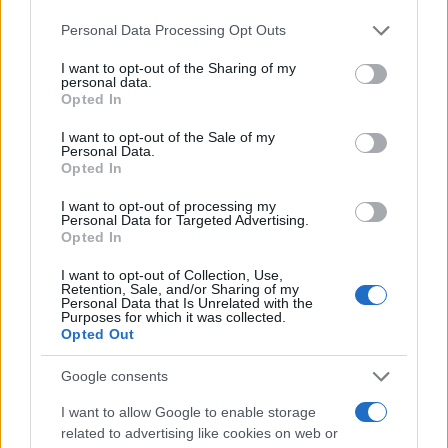
Please note that this website/app uses one or more Google
Personal Data Processing Opt Outs
— LX (@LXSummer1)
September 27, 2023
services and may gather and store information including but
not limited to your visit or usage behaviour. You may click to
I want to opt-out of the Sharing of my
personal data.
grant or deny consent to Google and its third-party tags to
Opted In
Τα τζάμια πολλών σπιτιών στην περιοχή έσπασαν,
use your data for below specified purposes in below Google
ενώ σε κάποια έχουν σημειωθεί ζημιές στο
consent section.
I want to opt-out of the Sale of my
Personal Data.
εσωτερικό τους. Ασθενοφόρα συνεχίζουν να
Opted In
απομακρύνουν τραυματίες, σύμφωνα με
I want to opt-out of processing my
δημοσιογράφο του AFP που βρίσκεται στο σημείο.
Personal Data for Targeted Advertising.
Opted In
I want to opt-out of Collection, Use,
Retention, Sale, and/or Sharing of my
Personal Data that Is Unrelated with the
Purposes for which it was collected.
Opted Out
Google consents
I want to allow Google to enable storage
related to advertising like cookies on web or