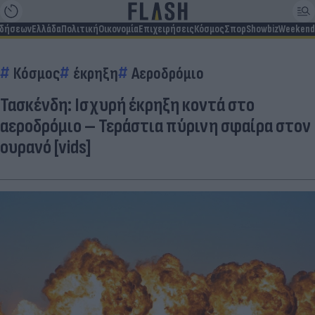
ιδήσεων
Ελλάδα
Πολιτική
Οικονομία
Επιχειρήσεις
Κόσμος
Σπορ
Showbiz
Weekend
Κόσμος
έκρηξη
Αεροδρόμιο
Τασκένδη: Ισχυρή έκρηξη κοντά στο
αεροδρόμιο – Τεράστια πύρινη σφαίρα στον
ουρανό [vids]