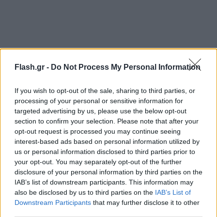
Flash.gr -
Do Not Process My Personal Information
Βίντεο που αναρτήθηκαν στα μέσα κοινωνικής
If you wish to opt-out of the sale, sharing to third parties, or
δικτύωσης δείχνουν μια τεράστια πύρινη σφαίρα
processing of your personal or sensitive information for
να φωτίζει τον νυκτερινό ουρανό.
targeted advertising by us, please use the below opt-out
section to confirm your selection. Please note that after your
opt-out request is processed you may continue seeing
Tashkent, Uzbekistan ❗
interest-based ads based on personal information utilized by
The moment of tonight’s explosion 💥 in Tashkent
us or personal information disclosed to third parties prior to
was caught on video. The warehouse ‘Tamozhennyy’
your opt-out. You may separately opt-out of the further
disclosure of your personal information by third parties on the
in “Stroitelny”, exploded 💥. A major fire started.
IAB’s list of downstream participants. This information may
Preliminary the explosion occurred in a warehouse
also be disclosed by us to third parties on the
IAB’s List of
owned by Inter Logistics LLC. 🔥🔥🔥
Downstream Participants
that may further disclose it to other
third parties.
pic.twitter.com/ncTIJZ0On1