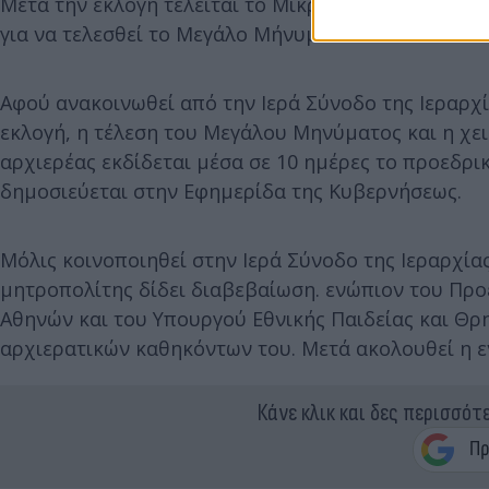
Μετά την εκλογή τελείται το Μικρό Μήνυμα και οι
για να τελεσθεί το Μεγάλο Μήνυμα.
Αφού ανακοινωθεί από την Ιερά Σύνοδο της Ιεραρχ
εκλογή, η τέλεση του Μεγάλου Μηνύματος και η χει
αρχιερέας εκδίδεται μέσα σε 10 ημέρες το προεδρ
δημοσιεύεται στην Εφημερίδα της Κυβερνήσεως.
Μόλις κοινοποιηθεί στην Ιερά Σύνοδο της Ιεραρχία
μητροπολίτης δίδει διαβεβαίωση. ενώπιον του Προ
Αθηνών και του Υπουργού Εθνικής Παιδείας και Θ
αρχιερατικών καθηκόντων του. Μετά ακολουθεί η ε
Κάνε κλικ και δες περισσότ