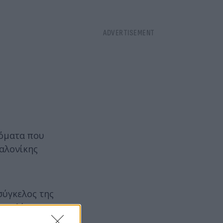
νόµατα που
σαλονίκης
σύγκελος της
ροπολίτη
 προσώπου