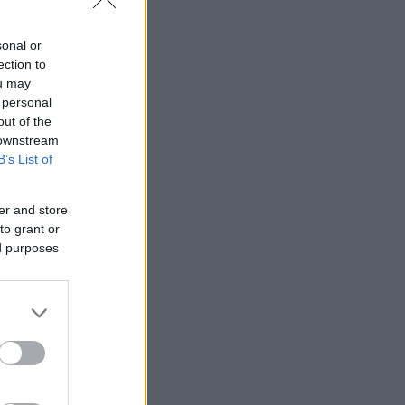
ο διεκδικεί
sonal or
ection to
ou may
 personal
out of the
 downstream
B’s List of
er and store
to grant or
ed purposes