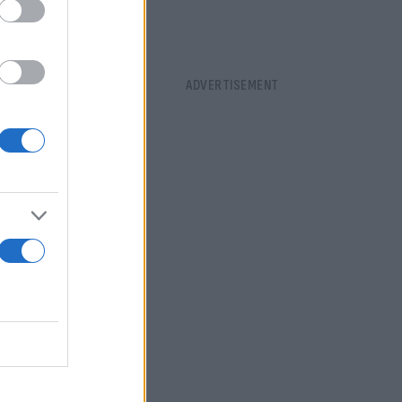
γίμων.
 εκλέγεται