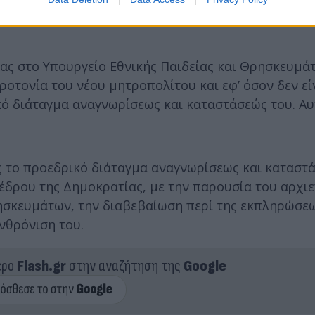
 συνοδικοί μητροπολίτες κατέρχονται στο συνοδικό
ίας στο Υπουργείο Εθνικής Παιδείας και Θρησκευμά
ροτονία του νέου μητροπολίτου και εφ’ όσον δεν εί
ικό διάταγμα αναγνωρίσεως και καταστάσεώς του. Α
ς το προεδρικό διάταγμα αναγνωρίσεως και καταστά
έδρου της Δημοκρατίας, με την παρουσία του αρχι
ρησκευμάτων, την διαβεβαίωση περί της εκπληρώσε
νθρόνιση του.
ερο
Flash.gr
στην αναζήτηση της
Google