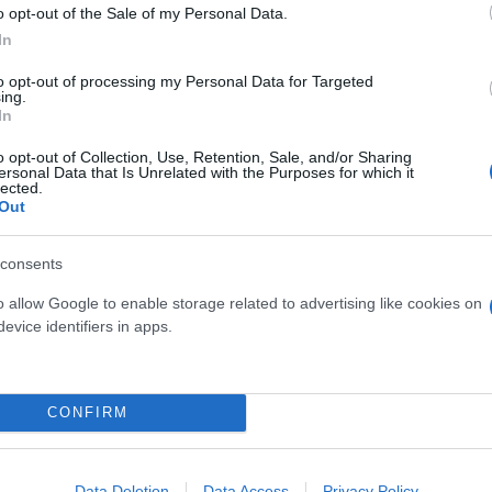
γράφει στο ψηφοδέλτιο του τα ονόματα τριών εκλο
o opt-out of the Sale of my Personal Data.
In
ους σχηματίζεται τριπρόσωπο δελτίο από το οποίο
to opt-out of processing my Personal Data for Targeted
ing.
In
o opt-out of Collection, Use, Retention, Sale, and/or Sharing
ersonal Data that Is Unrelated with the Purposes for which it
lected.
Out
consents
o allow Google to enable storage related to advertising like cookies on
evice identifiers in apps.
CONFIRM
Data Deletion
Data Access
Privacy Policy