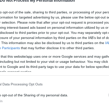
Do Not Process My Personal Information
 Αρχιεπισκόπου Ιερώνυµου, ενώ τον επισκοπικό θρόν
Μιχαλάκης.
to opt-out of the sale, sharing to third parties, or processing of your per
formation for targeted advertising by us, please use the below opt-out s
r selection. Please note that after your opt-out request is processed y
eing interest-based ads based on personal information utilized by us or
disclosed to third parties prior to your opt-out. You may separately opt-
losure of your personal information by third parties on the IAB’s list of
. This information may also be disclosed by us to third parties on the
IA
Participants
that may further disclose it to other third parties.
 that this website/app uses one or more Google services and may gath
including but not limited to your visit or usage behaviour. You may click 
 to Google and its third-party tags to use your data for below specifi
ogle consent section.
l Data Processing Opt Outs
o opt-out of the Sharing of my personal data.
οφορία σε δύο φάσεις.
In