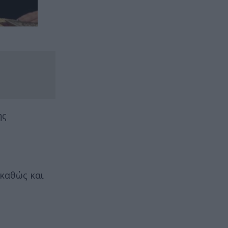
ης
 καθώς και