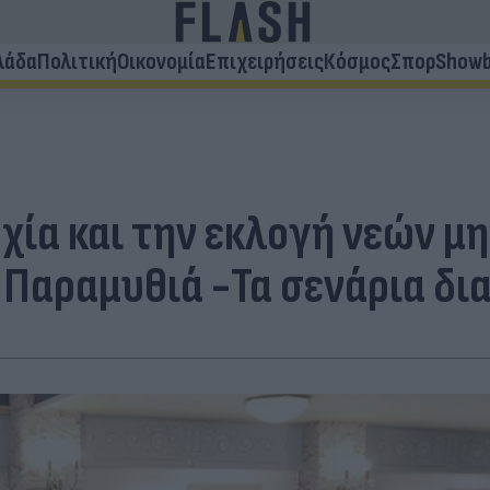
λάδα
Πολιτική
Οικονομία
Επιχειρήσεις
Κόσμος
Σπορ
Showb
αρχία και την εκλογή νεών 
 Παραμυθιά -Τα σενάρια δι