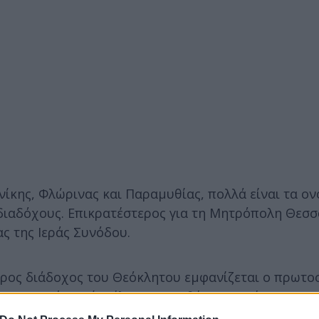
ίκης, Φλώρινας και Παραµυθίας, πολλά είναι τα ο
 διαδόχους. Επικρατέστερος για τη Μητρόπολη Θεσ
ς της Ιεράς Συνόδου.
ρος διάδοχος του Θεόκλητου εμφανίζεται ο πρωτο
ς Λαφτσής, ενώ, τέλος, για τη θέση του νέου µμητ
ίνο του µμητροπολίτη Βρεσθένης, Θεόκλητου, ενός