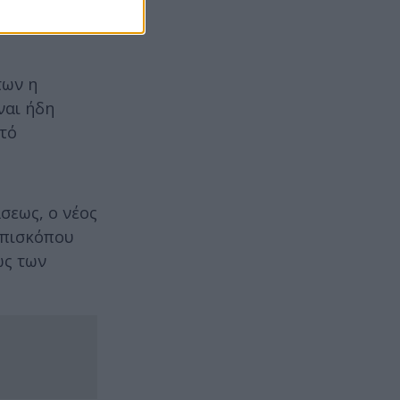
 παρεκκλήσιο
των η
ναι ήδη
υτό
σεως, ο νέος
επισκόπου
ως των