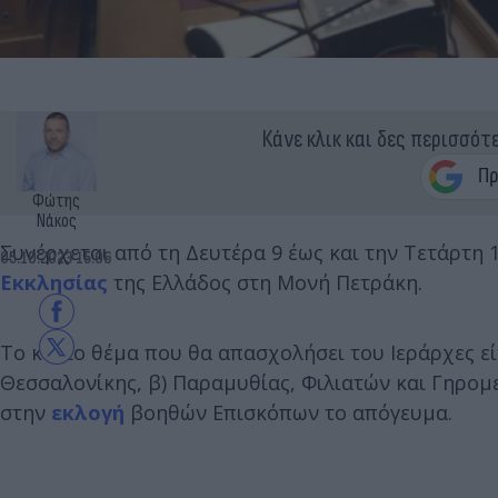
Κάνε κλικ και δες περισσότ
Φώτης
Νάκος
Συνέρχεται από τη Δευτέρα 9 έως και την Τετάρτη 
05.10.2023 15:06
Εκκλησίας
της Ελλάδος στη Μονή Πετράκη.
Το κύριο θέμα που θα απασχολήσει του Ιεράρχες ε
Θεσσαλονίκης, β) Παραμυθίας, Φιλιατών και Γηρομε
στην
εκλογή
βοηθών Επισκόπων το απόγευμα.