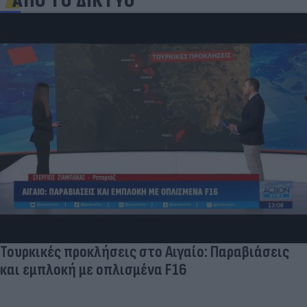
ΑΠΟ ΤΟ ΔΙΚΤΥΟ
Δέκα εκατομμύρια followers δεν κάνουν λάθος- Η
Ντιλέτα Λεότα με μαγιό έγινε ξανά viral (photos)