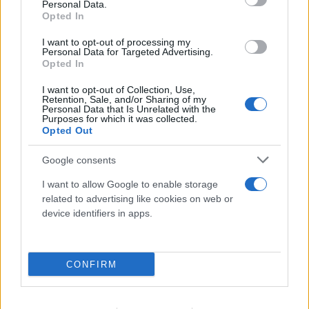
Personal Data.
Opted In
I want to opt-out of processing my
Personal Data for Targeted Advertising.
Opted In
I want to opt-out of Collection, Use,
Retention, Sale, and/or Sharing of my
Personal Data that Is Unrelated with the
Purposes for which it was collected.
Opted Out
Google consents
Πραγματογνώμονας για το τροχαίο στις
I want to allow Google to enable storage
Σέρρες: «Κάτι απέσπασε την προσοχή του
related to advertising like cookies on web or
device identifiers in apps.
οδηγού»
07.08.2026
CONFIRM