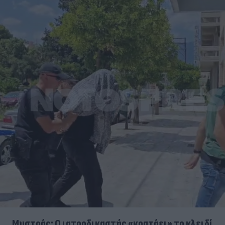
Μυστράς: Ο ιατροδικαστής «κρατάει» το κλειδί