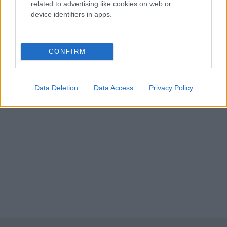
related to advertising like cookies on web or
να φτιάξουν τίποτα, πως δεν έχουν λεφτά, θα το
device identifiers in apps.
εκτιμήσω. Θα πω ΟΚ και τι να κάνουμε αφού έτσι
έχουμε συνηθίσει κιόλας. Αλλά την κοροϊδία δεν τη
μπορώ».
CONFIRM
Data Deletion
Data Access
Privacy Policy