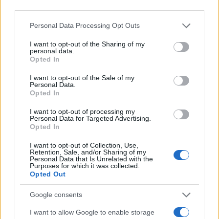
πρώτα τί θα ήθελα να αλλάξει εκεί που κάνω
third parties.
προπόνηση. Τίμιο. Και του είπα εγώ για κάτι
Please note that this website/app uses one or more Google
Personal Data Processing Opt Outs
ελάχιστο, για την άμμο, τον κλιματισμό που δεν
services and may gather and store information including but
έχουμε καλώδια γιατί κλιματισμό έχει, τα καλώδια
not limited to your visit or usage behaviour. You may click to
I want to opt-out of the Sharing of my
personal data.
δεν έχουμε. Και μου λέει «Όχι, δεν θα κάνουμε αυτά
grant or deny consent to Google and its third-party tags to
Opted In
use your data for below specified purposes in below Google
μόνο θα κάνουμε περισσότερα». Μου είπε για όλα
consent section.
I want to opt-out of the Sale of my
τα βοηθητικά στάδια στο ΟΑΚΑ, μπλα, μπλα, μπλα,
Personal Data.
Opted In
για πάρα πολλά πράγματα. Δεν έχει γίνει τίποτα
προφανώς.
I want to opt-out of processing my
Personal Data for Targeted Advertising.
Opted In
Και δεν με πειράζει που δεν τα φτιάχνουν, με
I want to opt-out of Collection, Use,
πειράζει η κοροϊδία. Που λένε δημόσια πως δίνουν
Retention, Sale, and/or Sharing of my
Personal Data that Is Unrelated with the
τόσα λεφτά και έχουν κάνει τόσα πράγματα και δεν
Purposes for which it was collected.
έχουν κάνει τίποτα.
Opted Out
Google consents
Αν έρθει ο άλλος και μου πει, ο υπουργός για
I want to allow Google to enable storage
παράδειγμα να έρθει να μου πει πως δεν μπορούν