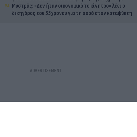
Μυστράς: «Δεν ήταν οικονομικό το κίνητρο» λέει ο
δικηγόρος του 55χρονου για τη σορό στον καταψύκτη