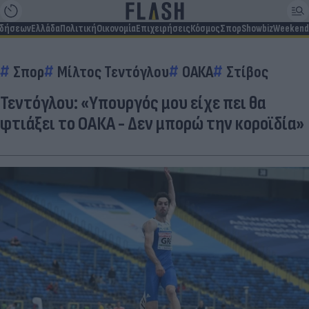
ιδήσεων
Ελλάδα
Πολιτική
Οικονομία
Επιχειρήσεις
Κόσμος
Σπορ
Showbiz
Weekend
Σπορ
Μίλτος Τεντόγλου
ΟΑΚΑ
Στίβος
Τεντόγλου: «Υπουργός μου είχε πει θα
φτιάξει το ΟΑΚΑ - Δεν μπορώ την κοροϊδία»